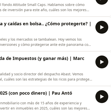
del fondo Attitude Small Caps. Hablamos sobre cómo
s de inversión para este año, cuáles son los mejores
a artificial aplicada a inversión, ¡y más!.✅ Entra en:
uir 4 meses extra de Surfshark VPN!✅ Más información
 y caídas en bolsa.. ¿Cómo protegerte? |
les y los mercados se tambalean. Hoy vemos los
 inversiones y cómo protegerse ante este panorama con
 apuntarte a la presentación del curso de
ir.com/VisualFaktory✅ Fondo de inversión Baltia Global:
da de Impuestos (y ganar más) | Marc
calidad y socio director del despacho Abast. Vemos
 cuáles son las estrategias de los ricos para proteger
tus consultas legales o fiscales con Abast:✅
despacho de confianza y con el que yo trabajo
025 (con poco dinero) | Pau Antó
 inmobiliario con más de 15 años de experiencia y
vertir en inmuebles en 2025, cuáles son las mejores