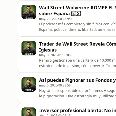
llamada Gratis con PropHero: https://inve
Wall Street Wolverine ROMPE EL 
tu 1a inversión con
sobre España 🇪🇸
may. 22, 2025
03:37:54
El podcast más completo y sin filtros con V
España, política, dinero, libertad, amenaz
atreve a decir.✅ Aquí puedes comprar tu en
causa:https://invertirparaconseguir.com/y
Trader de Wall Street Revela Cóm
empresarial más influyente de España
Iglesias
may. 8, 2025
01:30:06
Ramiro gestionaba una cartera de 10.000 mil
estrategia de inversión, cómo invertir fácil
mundo para duplicar tu dinero, ¡y mucho má
Equity, ahora es posible desde 10.000€.htt
Así puedes Pignorar tus Fondos 
DE TIEMPO:00:00 A con
may. 5, 2025
00:38:58
Hoy Unai, responsable de préstamos y segur
la pignoración. Una estrategia muy utilizad
ayudarte a generar riqueza.✅ Más informac
MyInvestor:https://invertirparaconseguir
Inversor profesional alerta: No i
══════ Cada semana te enviaré un correo
abr. 12, 2025
02:06:15