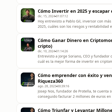
estrategias para vivir de rentas invirtiendo
mucho más. ➤Aprende a Ganar dinero Invirtiendo en Inmuebles con Pau Antó: ✅
Cómo Invertir en 2025 y escapar de
https://inversorpro.com/invertirparacons
dic. 15, 2024
01:07:12
Hoy entrevisto a Pablo Gil, inversor con má
2025, cuáles son los riesgos y rentabilidad
España y cómo protegerte ante la próxima c
Pablo:✅ https://bit.ly/PabloGilxIPC--⏰ MA
Cómo Ganar Dinero en Criptomon
la victoria de Trum
cripto)
dic. 10, 2024
01:14:26
Entrevisto a Jorge Soriano, CEO y fundador
cuál es la mejor forma de invertir en cript
Bitcoin, cómo afectará la regulación a las 
CUENTA en CRIPTAN 👉 https://criptan.com/c
Cómo emprender con éxito y vend
extra de rentabilidad
Riqueza360
ago. 28, 2023
00:39:16
Josep Nos, fundador de Protella, te cuenta
conseguido facturar 2 millones de euros e
gente ambiciosa! --- Si prefieres disfrutar 
canal de YouTube, Invertir para Conseguir.
Cómo Triunfar y Levantar Millones