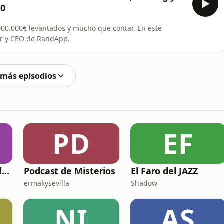
60
.000.000€ levantados y mucho que contar. En este
or y CEO de RandApp.
 más episodios
PD
EF
Santo Rosario del día. 🙏 Reza con nosotros en castellano 🇪🇸
Podcast de Misterios
El Faro del JAZZ
ermakysevilla
Shadow
NI
AS