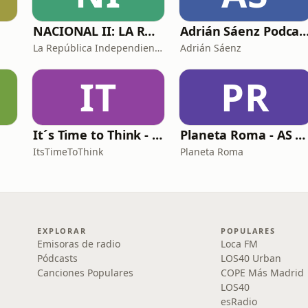
NACIONAL II: LA RUTA DEL EXILIO
Adrián Sáenz Pod
La República Independiente de la Radio
Adrián Sáenz
IT
PR
It´s Time to Think - ¿Nos paramos a pensar?
Planeta Roma - AS Roma Podcast en Español
ItsTimeToThink
Planeta Roma
EXPLORAR
POPULARES
Emisoras de radio
Loca FM
Pódcasts
LOS40 Urban
Canciones Populares
COPE Más Madrid
LOS40
esRadio