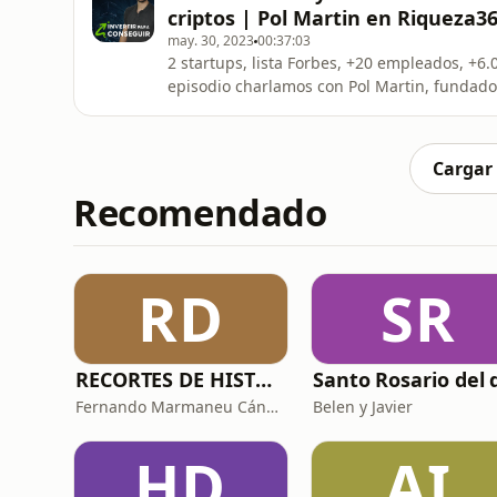
criptos | Pol Martin en Riqueza3
may. 30, 2023
00:37:03
2 startups, lista Forbes, +20 empleados, +6
episodio charlamos con Pol Martin, fundad
Cargar
Recomendado
RD
SR
RECORTES DE HISTORIA Y CIENCIA
Fernando Marmaneu Cánovas
Belen y Javier
HD
AI