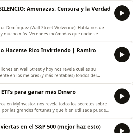
rtirparaconseguir.com/PropHero(500€ de DESCUENTO en
SILENCIO: Amenazas, Censura y la Verdad
íctor Domínguez (Wall Street Wolverine). Hablamos de
as y mucho más. Verdades incómodas que nadie se
trada para el Madrid Economic Forum y sumarte a la
t/madrideconomicforum(El evento económico y
o Hacerse Rico Invirtiendo | Ramiro
lones en Wall Street y hoy nos revela cuál es su
mente en los mejores (y más rentables) fondos del
s!➤ Invertir en los Mejores Fondos globales de Private
ps://bit.ly/CrescentaxInvertirParaConseguir--⏰ MARCAS
y ETFs para ganar más Dinero
os en MyInvestor, nos revela todos los secretos sobre
a por las grandes fortunas y que bien utilizada puede
ión y cómo abrir tu cuenta
.com/yt/myinvestor_pignoracion══════ MI NEWSLETTER
nviertas en el S&P 500 (mejor haz esto)
 de forma