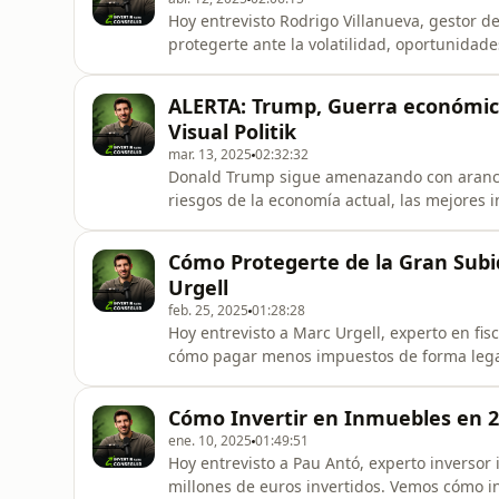
Hoy entrevisto Rodrigo Villanueva, gestor 
protegerte ante la volatilidad, oportunidade
fondos de gestión activa y pasiva, inteligenci
https://surfshark.com/invertir para conseg
ALERTA: Trump, Guerra económica
sobre el fondo
Visual Politik
mar. 13, 2025
02:32:32
Donald Trump sigue amenazando con arance
riesgos de la economía actual, las mejores
los miembros de VisualPolitk. ✅ Aquí puedes
VisualFaktory:➤ https://invertirparaconsegu
Cómo Protegerte de la Gran Subi
➤ https://www.r4.com/fondos-de-in
Urgell
feb. 25, 2025
01:28:28
Hoy entrevisto a Marc Urgell, experto en fis
cómo pagar menos impuestos de forma legal,
su dinero y mucho más.➤ Aquí puedes hacer 
https://invertirparaconseguir.com/abast(Mi 
Cómo Invertir en Inmuebles en 2
personalmente)➤ Invierte en Bitc
ene. 10, 2025
01:49:51
Hoy entrevisto a Pau Antó, experto inversor
millones de euros invertidos. Vemos cómo in