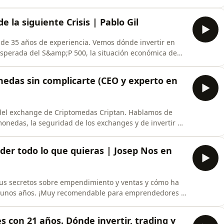
, cómo conseguir la mejor hipoteca para tu piso, y
 la siguiente Crisis | Pablo Gil
s de 35 años de experiencia. Vemos dónde invertir en
 esperada del S&amp;P 500, la situación económica de
risis de deuda.➤ Accede a la masterclass gratuita de
RCAS DE TIEMPO:00:00 A continuación02:16 Cómo afecta
edas sin complicarte (CEO y experto en
 del exchange de Criptomedas Criptan. Hablamos de
omonedas, la seguridad de los exchanges y de invertir en
criptomonedas y mucho más. -- ✅ LINK para abrir tu
riptan-x-invertir-para-conseguir/ (Consigue un 35%
er todo lo que quieras | Josep Nos en
 sus secretos sobre empendimiento y ventas y cómo ha
n unos años. ¡Muy recomendable para emprendedores y
de los contenidos en formato vídeo puedes hacerlo en mi
 con 21 años. Dónde invertir, trading y