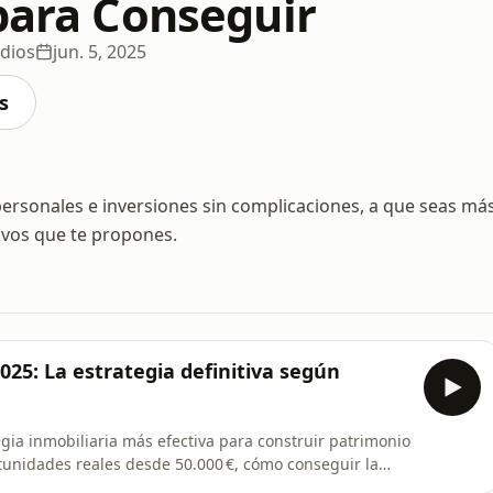
 para Conseguir
dios
jun. 5, 2025
s
personales e inversiones sin complicaciones, a que seas má
tivos que te propones.
25: La estrategia definitiva según
egia inmobiliaria más efectiva para construir patrimonio
tunidades reales desde 50.000 €, cómo conseguir la
tir aunque no seas rico.➤ Aquí puedes agendar tu