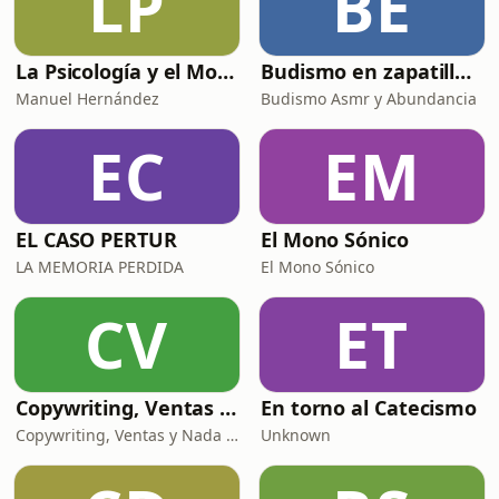
LP
BE
La Psicología y el Modelo Parcuve®
Budismo en zapatillas, El budismo sin sermones
Manuel Hernández
Budismo Asmr y Abundancia
EC
EM
EL CASO PERTUR
El Mono Sónico
LA MEMORIA PERDIDA
El Mono Sónico
CV
ET
Copywriting, Ventas y Nada que perder
En torno al Catecismo
Copywriting, Ventas y Nada que Perder
Unknown