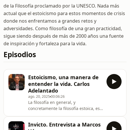
de la Filosofía proclamado por la UNESCO. Nada más
actual que el estoicismo para estos momentos de crisis
donde nos enfrentamos a grandes retos y
adversidades. Como filosofía de una gran practicidad,
sigue siendo después de más de 2000 años una fuente
de inspiración y fortaleza para la vida.
Episodios
Estoicismo, una manera de
entender la vida. Carlos
Adelantado
ago. 20, 2025
00:06:26
La filosofía en general, y
concretamente la filosofía estoica, es
una manera de entender la vida. Lo
primero que depende de cada ser
Invicto. Entrevista a Marcos
humano es tratar de llevar a la