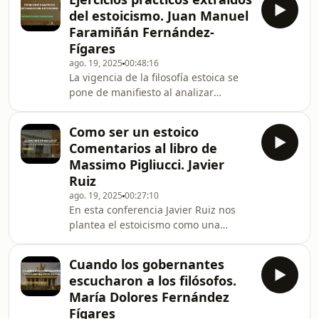
plantearon las similitudes entre los
del estoicismo. Juan Manuel
postulados de la filosofía estoica y el
Faramiñán Fernández-
budismo, apoyándose en textos
Fígares
budistas, como el Dhammapada y en
ago. 19, 2025
00:48:16
los escritos de filósofos estoicos como
La vigencia de la filosofía estoica se
Marco Aurelio, Séneca, Epicteto o
pone de manifiesto al analizar
Cicerón.A lo largo de la conferencia se
algunos de sus principales ejercicios.
fue desg
Cada uno de ellos, aplicados de forma
Como ser un estoico
cotidiana, convierten al aspirante a
Comentarios al libro de
estoico en una especie de atleta del
Massimo Pigliucci. Javier
acontecimiento, y le permiten, al
Ruiz
fortalecer su carácter, afrontar la vida
ago. 19, 2025
00:27:10
con una especial altura moral y
En esta conferencia Javier Ruiz nos
equilibrio.
plantea el estoicismo como una
filosofía cuyo objetivo es alcanzar una
vida moral, como debemos pensar,
Cuando los gobernantes
sentir, y por tanto, actuar.
escucharon a los filósofos.
Comenzando el estoicismo con Zenon
María Dolores Fernández
de Citio, aunque alcanzó su fama con
Fígares
los estoicos romanos, tales como