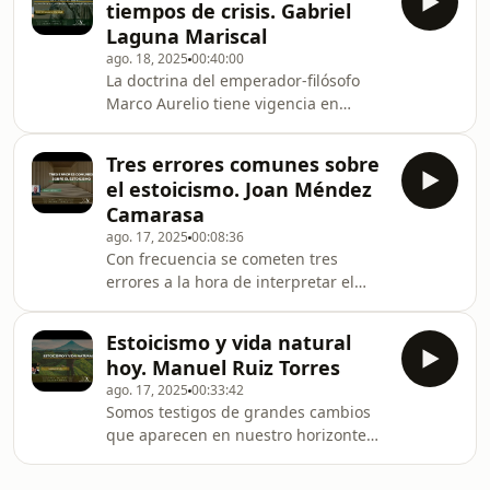
también a la contemplación de
tiempos de crisis. Gabriel
más de dos mil años sigue siendo una
Laguna Mariscal
fuente inagotable de inspiración para
ago. 18, 2025
00:40:00
desarrollar valores tales como la
La doctrina del emperador-filósofo
Voluntad, la Resiliencia, la Fortaleza,
Marco Aurelio tiene vigencia en
la Alegría o la Independencia
momentos de crisis como el actual,
personal.El profesor Miguel Ángel
como pauta para afrontar las
Padilla habla de
Tres errores comunes sobre
adversidades. La referencia principal
el estoicismo. Joan Méndez
de pensamiento para Marco Aurelio
Camarasa
fue la filosofía estoica, especialmente
ago. 17, 2025
00:08:36
el filósofo Epicteto, perteneciente al
Con frecuencia se cometen tres
estoicismo nuevo. El emperador creía
errores a la hora de interpretar el
en un mundo ordenado, regido por la
pensamiento de la corriente fundada
providencia; en ese conjunto, el
por Zenón de Citio en Atenas. El
hombre es un
Estoicismo y vida natural
primero de ellos consiste en
hoy. Manuel Ruiz Torres
considerar el estoicismo como una
ago. 17, 2025
00:33:42
filosofía que invita a la pasividad y a
Somos testigos de grandes cambios
la resignación. El segundo, asociarla
que aparecen en nuestro horizonte
con el pesimismo y la negatividad. El
asociados a la desmesurada actividad
tercer error consistiría en considerar
de nuestra civilización. Las soluciones
su enseñanza como una invitación a