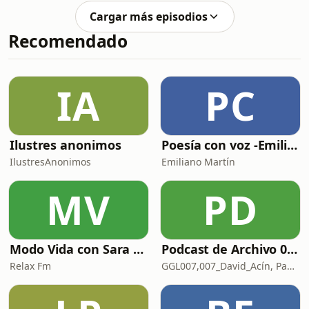
no son fáciles y requieren de las
desterrar d
Cargar más episodios
decisiones individuales. El estoicismo
Recomendado
señala un camino a través del cual el
ser humano puede adoptar un modo
de vida más satisfactorio y a la vez
menos consumista, y ambas
IA
PC
características son imprescindibles
para que nue
Ilustres anonimos
Poesía con voz -Emiliano Martín- Podcasts
IlustresAnonimos
Emiliano Martín
MV
PD
Modo Vida con Sara Manzaneque
Podcast de Archivo 007
Relax Fm
GGL007,007_David_Acín, Pablo_Ortega, 58, AlbertoBond y Claalc