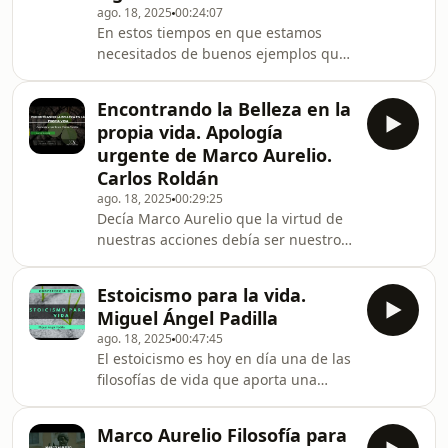
ago. 18, 2025
00:24:07
Musonio Rufo, Epícteto, Séneca y
En estos tiempos en que estamos
Marco Aurelio, el emperador
necesitados de buenos ejemplos que
filósofo.Sobre Epicteto basa su libro
demuestren la utilidad de la Filosofía,
Massimo Pigliucci, aunque t
en particular del movimiento estoico,
Encontrando la Belleza en la
propongo una mirada a los
propia vida. Apología
gobernantes que tuvieron como
urgente de Marco Aurelio.
consejeros a los filósofos, o ellos
Carlos Roldán
mismos lo fueron. Me centraré en
ago. 18, 2025
00:29:25
unos cuantos ejemplos del mundo
Decía Marco Aurelio que la virtud de
greco romano y algunos más, pues
nuestras acciones debía ser nuestro
pretendo animar a que otros se
principal objetivo en la vida. La acción
sumen a esta búsqueda, para poder
virtuosa, (aun cuando no parezca
Estoicismo para la vida.
rentable, sobre todo cuando no es
Miguel Ángel Padilla
rentable…) es una fuente
ago. 18, 2025
00:47:45
indestructible de alegría interna.
El estoicismo es hoy en día una de las
Imaginarnos a Marco Aurelio
filosofías de vida que aporta una
escribiendo esas líneas en su tienda
mayor riqueza de enfoques y
de campaña, «confinado» y rodeado
enseñanzas para afrontar los retos
de peligros extremos nos lleva
Marco Aurelio Filosofía para
que la vida nos impone.Nacida hace