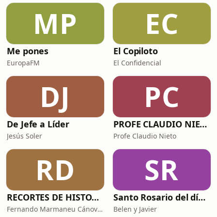
MP
EC
Me pones
El Copiloto
EuropaFM
El Confidencial
DJ
PC
De Jefe a Líder
PROFE CLAUDIO NIETO
Jesús Soler
Profe Claudio Nieto
RD
SR
RECORTES DE HISTORIA Y CIENCIA
Santo Rosario del día. 🙏 Reza con nosotros en castellano 🇪🇸
Fernando Marmaneu Cánovas
Belen y Javier