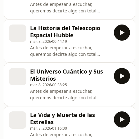
Antes de empezar a escuchar,
sumergirte por completo y, al mismo
queremos decirte algo con total
tiempo, apoyar este espacio que
claridad y respeto por tu experiencia:
respira curiosidad. Astronomía del
en Astronomía del Universo todos los
Universo cui
La Historia del Telescopio
anuncios están colocados únicamente
Espacial Hubble
al inicio de cada episodio así puedes
mar. 8, 2026
00:44:19
escuchar sin interrupciones,
Antes de empezar a escuchar,
sumergirte por completo y, al mismo
queremos decirte algo con total
tiempo, apoyar este espacio que
claridad y respeto por tu experiencia:
respira curiosidad. Astronomía del
en Astronomía del Universo todos los
Universo cui
El Universo Cuántico y Sus
anuncios están colocados únicamente
Misterios
al inicio de cada episodio así puedes
mar. 8, 2026
00:38:25
escuchar sin interrupciones,
Antes de empezar a escuchar,
sumergirte por completo y, al mismo
queremos decirte algo con total
tiempo, apoyar este espacio que
claridad y respeto por tu experiencia:
respira curiosidad. Astronomía del
en Astronomía del Universo todos los
Universo cui
La Vida y Muerte de las
anuncios están colocados únicamente
Estrellas
al inicio de cada episodio así puedes
mar. 8, 2026
01:16:00
escuchar sin interrupciones,
Antes de empezar a escuchar,
sumergirte por completo y, al mismo