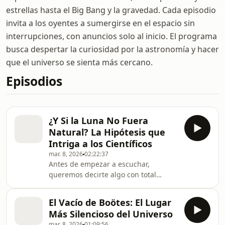
estrellas hasta el Big Bang y la gravedad. Cada episodio
invita a los oyentes a sumergirse en el espacio sin
interrupciones, con anuncios solo al inicio. El programa
busca despertar la curiosidad por la astronomía y hacer
que el universo se sienta más cercano.
Episodios
¿Y Si la Luna No Fuera
Natural? La Hipótesis que
Intriga a los Científicos
mar. 8, 2026
02:22:37
Antes de empezar a escuchar,
queremos decirte algo con total
claridad y respeto por tu experiencia:
en Astronomía del Universo todos los
El Vacío de Boötes: El Lugar
anuncios están colocados únicamente
Más Silencioso del Universo
al inicio de cada episodio así puedes
mar. 8, 2026
01:09:56