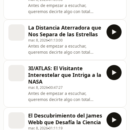
escuchar sin interrupciones,
Antes de empezar a escuchar,
sumergirte por completo y, al mismo
queremos decirte algo con total
tiempo, apoyar este espacio que
claridad y respeto por tu experiencia:
respira curiosidad. Astronomía del
en Astronomía del Universo todos los
Universo cui
La Distancia Aterradora que
anuncios están colocados únicamente
Nos Separa de las Estrellas
al inicio de cada episodio así puedes
mar. 8, 2026
01:13:00
escuchar sin interrupciones,
Antes de empezar a escuchar,
sumergirte por completo y, al mismo
queremos decirte algo con total
tiempo, apoyar este espacio que
claridad y respeto por tu experiencia:
respira curiosidad. Astronomía del
en Astronomía del Universo todos los
Universo cui
3I/ATLAS: El Visitante
anuncios están colocados únicamente
Interestelar que Intriga a la
al inicio de cada episodio así puedes
NASA
escuchar sin interrupciones,
mar. 8, 2026
00:47:27
sumergirte por completo y, al mismo
Antes de empezar a escuchar,
tiempo, apoyar este espacio que
queremos decirte algo con total
respira curiosidad. Astronomía del
claridad y respeto por tu experiencia:
Universo cui
en Astronomía del Universo todos los
El Descubrimiento del James
anuncios están colocados únicamente
Webb que Desafía la Ciencia
al inicio de cada episodio así puedes
mar. 8, 2026
01:11:19
escuchar sin interrupciones,