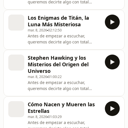
queremos decirte algo con total
tiempo, apoyar este espacio que
claridad y respeto por tu experiencia:
respira curiosidad. Astronomía del
en Astronomía del Universo todos los
Universo cui
Los Enigmas de Titán, la
anuncios están colocados únicamente
Luna Más Misteriosa
al inicio de cada episodio así puedes
mar. 8, 2026
02:12:50
escuchar sin interrupciones,
Antes de empezar a escuchar,
sumergirte por completo y, al mismo
queremos decirte algo con total
tiempo, apoyar este espacio que
claridad y respeto por tu experiencia:
respira curiosidad. Astronomía del
en Astronomía del Universo todos los
Universo cui
Stephen Hawking y los
anuncios están colocados únicamente
Misterios del Origen del
al inicio de cada episodio así puedes
Universo
escuchar sin interrupciones,
mar. 8, 2026
01:00:22
sumergirte por completo y, al mismo
Antes de empezar a escuchar,
tiempo, apoyar este espacio que
queremos decirte algo con total
respira curiosidad. Astronomía del
claridad y respeto por tu experiencia:
Universo cui
en Astronomía del Universo todos los
Cómo Nacen y Mueren las
anuncios están colocados únicamente
Estrellas
al inicio de cada episodio así puedes
mar. 8, 2026
01:03:29
escuchar sin interrupciones,
Antes de empezar a escuchar,
sumergirte por completo y, al mismo