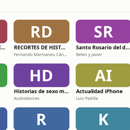
RD
SR
PROFE CLAUDIO NIETO
RECORTES DE HISTORIA Y CIENCIA
Santo Rosario del día. 🙏 Reza con nosotros en castellano 🇪🇸
Fernando Marmaneu Cánovas
Belen y Javier
HD
AI
Historias de sexo muy intensas y calientes
Actualidad iPhone
Audiodesires
Luis Padilla
R
K