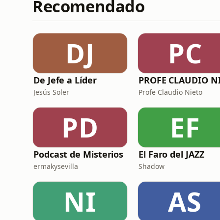
Recomendado
DJ
PC
De Jefe a Líder
Jesús Soler
Profe Claudio Nieto
PD
EF
Podcast de Misterios
El Faro del JAZZ
ermakysevilla
Shadow
NI
AS