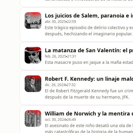
de mártir.
Los juicios de Salem, paranoia e i
abr. 30, 2025
22:59
Este trágico episodio de delirio colectivo y
después, hechizando el imaginario popular.
La matanza de San Valentín: el pr
feb. 26, 2025
21:31
Esta masacre puso en jaque a la mafia esta
Robert F. Kennedy: un linaje mal
dic. 26, 2024
27:32
El de Robert Fitzgerald Kennedy fue un crimen que puso de luto a los Estados Unidos cinco años
después de la muerte de su hermano, JFK.
William de Norwich y la mentira q
oct. 30, 2024
26:49
El asesinato de este niño desató una ola de 
más catastróficas de la historia de la huma