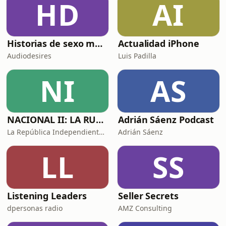
HD
AI
Historias de sexo muy intensas y calientes
Actualidad iPhone
Audiodesires
Luis Padilla
NI
AS
NACIONAL II: LA RUTA DEL EXILIO
Adrián Sáenz Podcast
La República Independiente de la Radio
Adrián Sáenz
LL
SS
Listening Leaders
Seller Secrets
dpersonas radio
AMZ Consulting