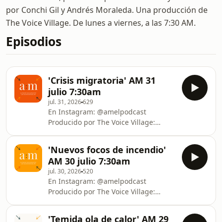
por Conchi Gil y Andrés Moraleda. Una producción de
The Voice Village. De lunes a viernes, a las 7:30 AM.
Episodios
'Crisis migratoria' AM 31
julio 7:30am
jul. 31, 2026
629
En Instagram: @amelpodcast
Producido por The Voice Village:
https://thevoicevillage.es/ Ceuta vive
una de las crisis migratorias más
'Nuevos focos de incendio'
importantes de España. El incendio
AM 30 julio 7:30am
de Zamora ya ha quemado la misma
jul. 30, 2026
520
superficie que el de Castellón. La
En Instagram: @amelpodcast
UEFA se retirará de las competiciones
Producido por The Voice Village:
de la FIFA sí privatiza el Mundial. La
https://thevoicevillage.es/ Los
Comunidad de Madrid pone a la
incendios en Ávila y Madrid han sido
venta el ático que compró como
'Temida ola de calor' AM 29