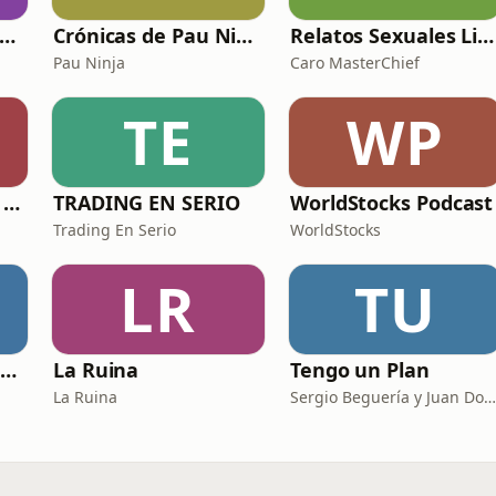
En torno al Catecismo
Crónicas de Pau Ninja
Relatos Sexuales Liberales
Pau Ninja
Caro MasterChief
TE
WP
Esta ronda la paga Newton
TRADING EN SERIO
WorldStocks Podcast
Trading En Serio
WorldStocks
LR
TU
Católicos Algo que Saber
La Ruina
Tengo un Plan
La Ruina
Sergio Beguería y Juan Domínguez