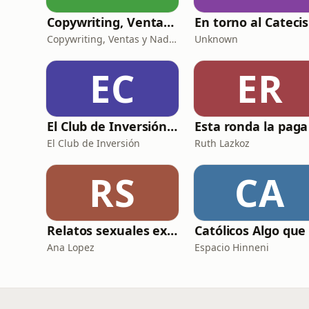
Copywriting, Ventas y Nada que perder
Copywriting, Ventas y Nada que Perder
Unknown
EC
ER
El Club de Inversión podcast
El Club de Inversión
Ruth Lazkoz
RS
CA
Relatos sexuales explícitos
Ana Lopez
Espacio Hinneni