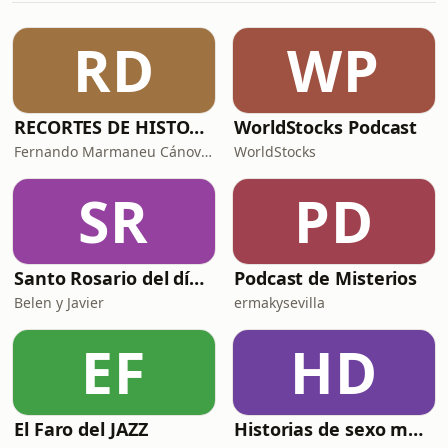
incluyen asesoramiento,
acompañamiento, apoyo pre-
RD
WP
terapéutico y derivación
interdisciplinaria frente a casos que
así lo ameriten.RECUERDA:Pued
RECORTES DE HISTORIA Y CIENCIA
WorldStocks Podcast
Fernando Marmaneu Cánovas
WorldStocks
SR
PD
Santo Rosario del día. 🙏 Reza con nosotros en castellano 🇪🇸
Podcast de Misterios
Belen y Javier
ermakysevilla
EF
HD
El Faro del JAZZ
Historias de sexo muy intensas y calientes