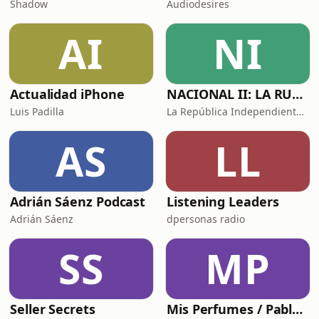
Shadow
Audiodesires
AI
NI
Actualidad iPhone
NACIONAL II: LA RUTA DEL EXILIO
Luis Padilla
La República Independiente de la Radio
AS
LL
Adrián Sáenz Podcast
Listening Leaders
Adrián Sáenz
dpersonas radio
SS
MP
Seller Secrets
Mis Perfumes / Pablo Méndez