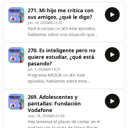
que más cuesta aceptar a muchas
familias: cuando nuestro hijo
271. Mi hijo me critica con
adolescente deja de querer venir de
sus amigos, ¿qué le digo?
vacaciones con nosotros. ¿Es una fase
jun. 14, 2026
00:12:32
normal? ¿Debemos insistir o respetar
Pack 8 cursos👈👈En este episodio,
su decisión? ¿Cómo encontrar el
hablamos sobre una situación que
equilibrio entre su necesidad de
duele más de lo que solemos admitir:
autonomía y el tiempo en familia?
descubrir que nuestro hijo nos critica
Reflexionamos sobre qué hay detrás
270. Es inteligente pero no
a nuestras espaldas. Ya sea con sus
de este cambio, cómo vivirlo
quiere estudiar, ¿qué está
amigos, sus hermanos o incluso en
pasando?
redes sociales, escucharlo puede
jun. 1, 2026
00:14:31
hacernos sentir traicionados,
Programa APLICA👈👈En este
enfadados o profundamente heridos.
episodio, hablamos sobre esos
Reflexionamos sobre por qué los
adolescentes que tienen capacidad,
adolescentes hablan así de sus
potencial e inteligencia… pero
padres, qué parte es normal
269. Adolescentes y
parecen haber perdido cualquier
pantallas: Fundación
interés por estudiar. ¿Es vaguería,
Vodafone
desmotivación o hay algo más detrás?
may. 18, 2026
00:31:43
Analizamos por qué algunos jóvenes
Hoy tenemos el placer de contar en el
brillantes desconectan del mundo
podcast con la visita de Gloria Placer,