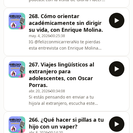
académico y qué podemos hacer los
directora de Fundación Vodafone en
padres para acompañarlos sin caer
España.Gloria estudió ingeniería de
en la presión constante, las peleas o
268. Cómo orientar
telecomunicaciones en la Universidad
académicamente sin dirigir
de Cantabria y actualmente es
su vida, con Enrique Molina.
responsable del programa Skills
may. 4, 2026
00:25:38
Upload Jr en Europa, desde donde
IG @felizconmicarreraNo te pierdas
impulsa iniciativas de transformación
esta entrevista con Enrique Molina
digital con propósito, enfocándose
sobre orientación académica.
especialmente en la educación y la
Después de 20 años como ejecutivo
reducción d
267. Viajes lingüísticos al
en empresas como Warner Lambert,
extranjero para
Danone, PepsiCo y Mead Johnson,
adolescentes, con Oscar
Enrique Molina encontró en la
Porras.
orientación vocacional el problema
abr. 20, 2026
00:34:08
que quería resolver: jóvenes que se
Si estás pensando en enviar a tu
equivocan en su elección de carrera
hijo/a al extranjero, escucha este
creyendo que elegían bien por
entrevista con Oscar Porras, portavoz
hacerlo con un proceso que está cas
de la International High School Fair
266. ¿Qué hacer si pillas a tu
impulsada por Educatius Group,
hijo con un vaper?
grupo educativo internacional de
abr. 8, 2026
00:14:20