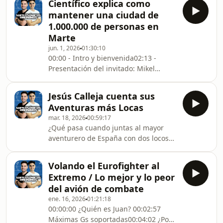
Científico explica como
hablamos con Pablo Paglialunga,
mantener una ciudad de
cirujano torácico, doctor en medicina
1.000.000 de personas en
y miembro del Consorcio
Marte
Internacional de Cirugía Espacial.
jun. 1, 2026
01:30:10
Pablo acaba de completar el Space
00:00​ - Intro y bienvenida02:13​ -
Physician Training Course de la
Presentación del invitado: Mikel
Agencia Espacial Europea (ESA) en
Sureda06:30​ - Propulsión eléctrica
Colonia, una formación que solo se ha
usando aire atmosférico11:30​ - Como
Jesús Calleja cuenta sus
tener satélites en órbita terrestre muy
Aventuras más Locas
baja26:00​ - Seguridad en cohetes
mar. 18, 2026
00:59:17
tripulados vs. no tripulados29:50​ -
¿Qué pasa cuando juntas al mayor
China y la carrera espacial
aventurero de España con dos locos
internacional33:05​ - Basura espacial y
de la aviación y el espacio? En este
regulaciones orbitales38:00​ -
episodio de Supersónicos Anónimos,
Industria espacial europea43:47​ - El
Volando el Eurofighter al
Sergio Hidalgo y Josep Calatayud
reto de cr
Extremo / Lo mejor y lo peor
(@ControldeMision) se sientan con el
del avión de combate
mismísimo Jesús Calleja para charlar
ene. 16, 2026
01:21:18
de todas las aventuras de Jesús, sus
00:00:00 ¿Quién es Juan? 00:02:57
aventuras por el mundo y su viaje al
Máximas Gs soportadas00:04:02 ¿Por
espacio.