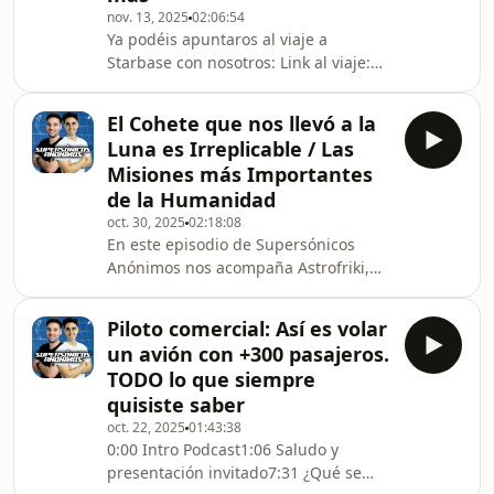
nov. 13, 2025
02:06:54
Ya podéis apuntaros al viaje a
Starbase con nosotros: Link al viaje:
https://www.pangea.es/es-ES/viaje-
de-autor/rumbo-al-espacio/?
El Cohete que nos llevó a la
utm_source=supersonicos&amp;utm_medium=referr
Luna es Irreplicable / Las
reservar tu entrada debes ir abajo y
Misiones más Importantes
rellenar donde pone &quot;Quiero
de la Humanidad
más información&quot;. Poniendo tus
oct. 30, 2025
02:18:08
datos. Te contactarán desde Pangea
En este episodio de Supersónicos
para hablar contigo. Nos v
Anónimos nos acompaña Astrofriki,
uno de los mayores divulgadores del
programa Apollo, para contarnos
Piloto comercial: Así es volar
cómo fueron realmente las misiones
un avión con +300 pasajeros.
que llevaron al ser humano a la Luna.
TODO lo que siempre
Hablamos de los secretos técnicos
quisiste saber
detrás del Apollo 11, de cómo
oct. 22, 2025
01:43:38
funcionaban sus sistemas de
0:00 Intro Podcast1:06 Saludo y
navegación, de los riesgos que
presentación invitado7:31 ¿Qué se
asumieron los astronautas y de las