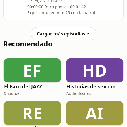
jun. 29, 2025
01:04:37
00:00:00 Intro podcast00:01:42
Experiencia en Aire 25 con la patrulla
águila 00:17:55 Conflicto entre Israel e
Irán00:38:47 Donald Trump y el 5%
del PIB para defensa00:49:34
Cargar más episodios
Novedades sobre el programa
Recomendado
Starship 01:03:31 Escena para
miembros
EF
HD
El Faro del JAZZ
Historias de sexo muy intensas y calientes
Shadow
Audiodesires
RE
AI