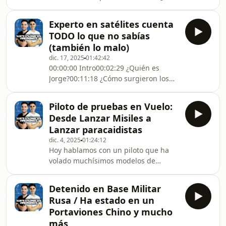
qué un caza NO puede ir al espacio?
00:04:53 ¿Como surgió la pasión por
Experto en satélites cuenta
los aviones?00:08:32 La diferencia en
TODO lo que no sabías
ser Piloto exhibidor00:15:07 El
(también lo malo)
entrenamiento para el Piloto
dic. 17, 2025
01:42:42
exhibidor00:17:09 Hay dieta especial
00:00:00 Intro00:02:29 ¿Quién es
antes de una jornada de exhibición?
Jorge?00:11:18 ¿Cómo surgieron los
00:18:03 Maniobras con Gs
primero satélites?00:23:34 ¿Qué se
negativas00:21:42 El casco del
necesita saber para trabajar con
Eurofighter00:27:07 ¿Quién elige
Piloto de pruebas en Vuelo:
satélites?00:26:31 ¿Qué cosas se
Desde Lanzar Misiles a
tienen en cuenta a la hora de diseñar
Lanzar paracaidistas
un satélite?00:33:03 Lo que hacen los
dic. 4, 2025
01:24:12
satélites en la actualidad00:36:49
Hoy hablamos con un piloto que ha
¿Cómo afecta la relatividad a los
volado muchísimos modelos de
satélites?00:38:59 La importancia de
aeronaves militares, y no sólo de
las constelaciones00:44:45 Se
España, también nos va a contar la
deberían regular la
Detenido en Base Militar
máxima velocidad a la que ha ido y el
Rusa / Ha estado en un
máximo número de ges
Portaviones Chino y mucho
más