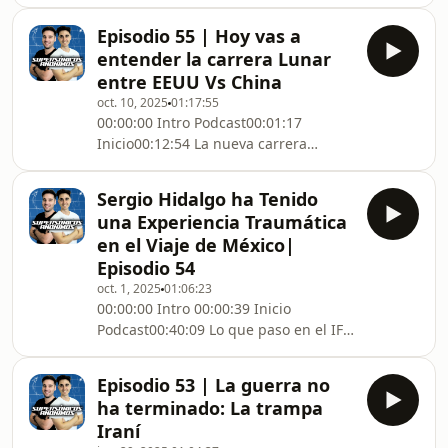
necesita para ser Piloto de Avión?
anécdotas menos conocidas del prog
24:46 ¿Qué se practica en
Episodio 55 | Hoy vas a
simuladores de vuelo?35:28
entender la carrera Lunar
Emergencias médicas40:49 ¿Qué
entre EEUU Vs China
temer en los vuelos de aviones?48:51
oct. 10, 2025
01:17:55
¿Podría una persona normal aterrizar
00:00:00 Intro Podcast00:01:17
un avión?57:11 ¿Pueden los pilotos
Inicio00:12:54 La nueva carrera
estar con el móvil?58:01 ¿Cómo se
espacial00:21:44 Cohete EEUU00:26:11
sabe dónde hay turbulencias?1:05:41
Cohete chino00:31:42 Cápsula
¿Cuánto se pueden doblar la alas de
Sergio Hidalgo ha Tenido
EEUU00:37:11 Cápsula china00:40:02
un
una Experiencia Traumática
Aterrizador EEUU00:47:35 Aterrizador
en el Viaje de México|
chino00:55:19 Arquitecturas de las
Episodio 54
misiones01:00:40 ¿Quién lleva la
oct. 1, 2025
01:06:23
delantera?
00:00:00 Intro 00:00:39 Inicio
Podcast00:40:09 Lo que paso en el IFT-
10 de Starship
Episodio 53 | La guerra no
ha terminado: La trampa
Iraní