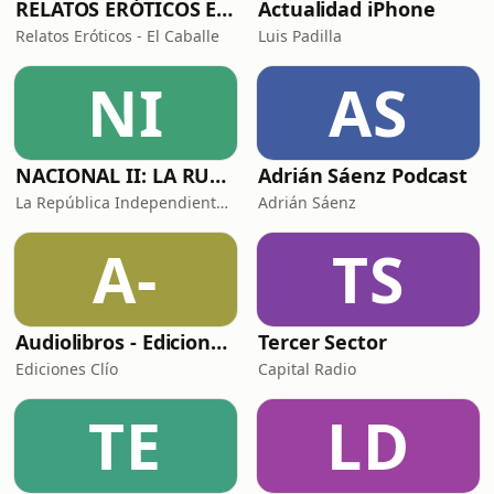
RELATOS ERÓTICOS El Caballero Oscuro
Actualidad iPhone
Relatos Eróticos - El Caballe
Luis Padilla
NI
AS
NACIONAL II: LA RUTA DEL EXILIO
Adrián Sáenz Podcast
La República Independiente de la Radio
Adrián Sáenz
A-
TS
Audiolibros - Ediciones Clío
Tercer Sector
Ediciones Clío
Capital Radio
TE
LD