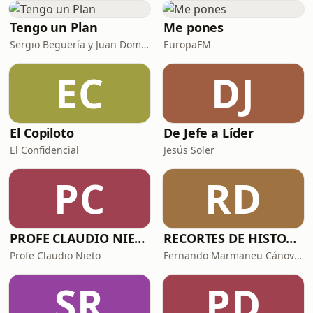
FACEBOOK:
www.facebook.com/psic.pablo.moreno
Tengo un Plan
Me pones
Sergio Beguería y Juan Domínguez
EuropaFM
EC
DJ
El Copiloto
De Jefe a Líder
El Confidencial
Jesús Soler
PC
RD
PROFE CLAUDIO NIETO
RECORTES DE HISTORIA Y CIENCIA
Profe Claudio Nieto
Fernando Marmaneu Cánovas
SR
PD