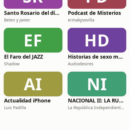
Santo Rosario del día. 🙏 Reza con nosotros en castellano 🇪🇸
Podcast de Misterios
Belen y Javier
ermakysevilla
EF
HD
El Faro del JAZZ
Historias de sexo muy intensas y calientes
Shadow
Audiodesires
AI
NI
Actualidad iPhone
NACIONAL II: LA RUTA DEL EXILIO
Luis Padilla
La República Independiente de la Radio