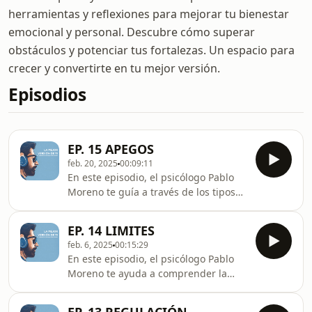
herramientas y reflexiones para mejorar tu bienestar
emocional y personal. Descubre cómo superar
obstáculos y potenciar tus fortalezas. Un espacio para
crecer y convertirte en tu mejor versión.
Episodios
EP. 15 APEGOS
feb. 20, 2025
00:09:11
En este episodio, el psicólogo Pablo
Moreno te guía a través de los tipos
de apego, su origen en la infancia y
su impacto en las relaciones adultas.
EP. 14 LIMITES
Descubre cómo sanar apegos poco
feb. 6, 2025
00:15:29
saludables, fortalecer tu autonomía
En este episodio, el psicólogo Pablo
emocional y desarrollar vínculos más
Moreno te ayuda a comprender la
equilibrados y seguros.INSTAGRAM:
importancia de poner límites sin
www.instagram.com/psic_pablomoreno/TIK
culpa. Aprende a establecerlos en tus
TOK: