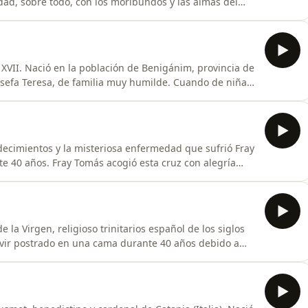
dad, sobre todo, con los moribundos y las almas del
 XVII. Nació en la población de Benigánim, provincia de
osefa Teresa, de familia muy humilde. Cuando de niña
n tío, teniendo en esta casa una vida dura y tuvo malos
y simple, ingenua, analfabeta, incapaz de aprender,
ecimientos y la misteriosa enfermedad que sufrió Fray
e 40 años. Fray Tomás acogió esta cruz con alegría
os le concedió diversos dones como el discernimiento de
todo por el don de consejo, su fama se extendió incluso
la Virgen, religioso trinitarios español de los siglos
 vivir postrado en una cama durante 40 años debido a
ual de nobles, reyes y políticos.