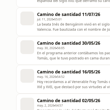
española del siglo XVII que derramó su cari
purgatorio.
Camino de santidad 11/07/26
jul. 11, 2026
55:01
La beata Inés de Benigánim vivió en el siglo
Valencia. Fue bautizada con el nombre de J
quedó huérfana de padre, pasó a vivir con u
tratos. Su mentalidad e inteligencia era mu
Camino de santidad 30/05/26
pero en esp
may. 30, 2026
56:05
En el programa anterior contábamos los pad
Tomás, que le tuvo postrado en cama durant
porque podía seguir a Jesús en el dolor. Di
conciencias, el de profecía, pero fue sobre 
Camino de santidad 16/05/26
fuera de Esp
may. 16, 2026
54:52
Hoy recordamos a al Venerable Fray Tomás de 
XVI y XVII, que destacó por sus virtudes al
una grave enfermedad y fue consejero espirit
Camino de santidad 02/05/26
may. 2, 2026
54:57