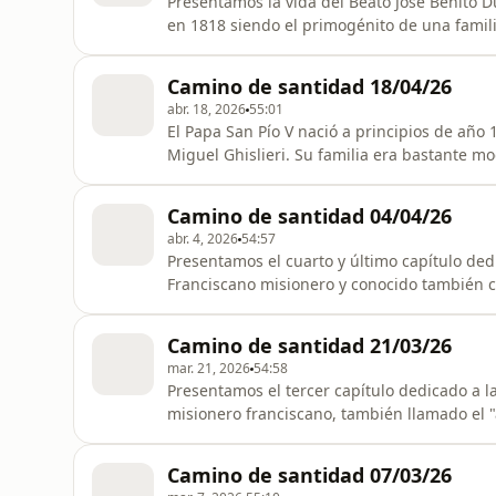
Presentamos la vida del Beato José Benito Du
en 1818 siendo el primogénito de una famili
para dedicarse al servicio de Dios que ya d
necesitados. Entró en la orden benedictina
Camino de santidad 18/04/26
una dispensa del Pa
abr. 18, 2026
55:01
El Papa San Pío V nació a principios de añ
Miguel Ghislieri. Su familia era bastante m
del pueblo. Entró en la orden de los dominicos. Estudió en la universidad de Bolonia. Fue 
sacerdote. Durante muchos años ejerció com
Camino de santidad 04/04/26
nombrado inquisidor
abr. 4, 2026
54:57
Presentamos el cuarto y último capítulo dedi
Franciscano misionero y conocido también co
misionero y evangelizador tuvo una vida int
la actualidad son importantes ciudades est
Camino de santidad 21/03/26
Diego etc. Estando ya con l
mar. 21, 2026
54:58
Presentamos el tercer capítulo dedicado a la
misionero franciscano, también llamado el "
en este territorio. En el programa de hoy se describe el viaje que fue abriendo la ruta de la alta
California. El objetivo era llegar a Monterr
Camino de santidad 07/03/26
emplazamien