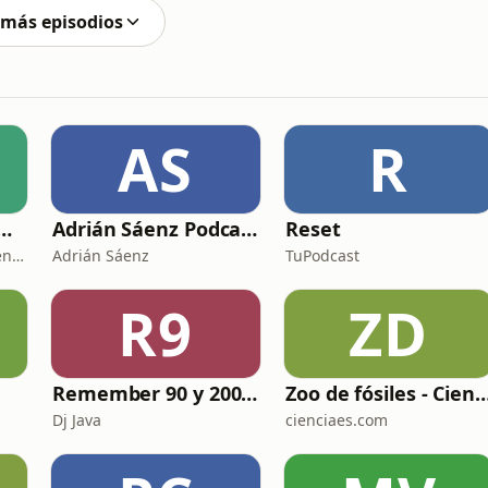
 más episodios
AS
R
L II: LA RUTA DEL EXILIO
Adrián Sáenz Podcast
Reset
La República Independiente de la Radio
Adrián Sáenz
TuPodcast
R9
ZD
Remember 90 y 2000 en PLAY WITH ME by Dj Java
Zoo de fósiles - Cienci
Dj Java
cienciaes.com