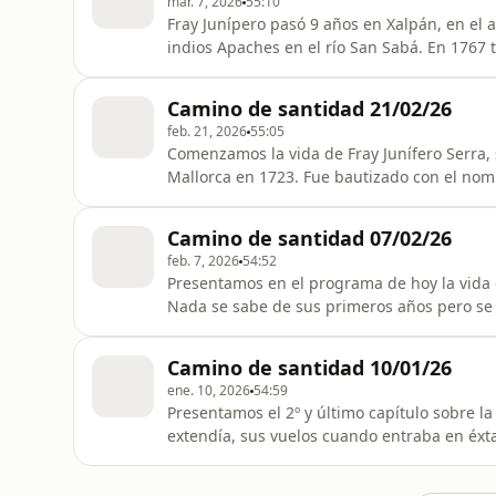
mar. 7, 2026
55:10
Fray Junípero pasó 9 años en Xalpán, en el a
indios Apaches en el río San Sabá. En 1767 tu
español. Fueron los franciscanos quienes te
tuvieron que dejar. En 1768 soldados y mision
Camino de santidad 21/02/26
feb. 21, 2026
55:05
Comenzamos la vida de Fray Junífero Serra, s
Mallorca en 1723. Fue bautizado con el nom
cuando tomó el hábito en la orden francisca
Francisco que a Miguel José le fascinaba. 
Camino de santidad 07/02/26
América acompañado por otr
feb. 7, 2026
54:52
Presentamos en el programa de hoy la vida d
Nada se sabe de sus primeros años pero se c
cuando siendo muy joven habitó como ermit
Nicolás de Bari. Sintiendo que necesitaba me
Camino de santidad 10/01/26
el hábito franciscano herm
ene. 10, 2026
54:59
Presentamos el 2º y último capítulo sobre la vida de San 
extendía, sus vuelos cuando entraba en éxta
le perseguía y la iglesia estaba abarrotada
santo y trasladarlo en secreto al convento de Fossombrone, al año siguiente lo trasladaron a Ósimo