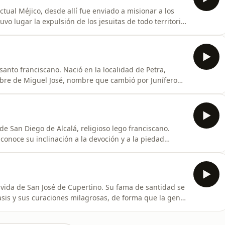
ctual Méjico, desde allí fue enviado a misionar a los
vo lugar la expulsión de los jesuitas de todo territorio
nían que ocupar los lugares y misiones que los jesuítas
eros se adentraron en el territorio de la Alta Californi
anto franciscano. Nació en la localidad de Petra,
bre de Miguel José, nombre que cambió por Junífero
na, éste fue uno de los primeros seguidores de S.
Después de unos años como profesor se embarcó hacia
e San Diego de Alcalá, religioso lego franciscano.
onoce su inclinación a la devoción y a la piedad
año junto con un sacerdote en la ermita de San
jorar en virtud ingresó en la orden franciscana, vistió
José de Cupertino. Su fama de santidad se
sis y sus curaciones milagrosas, de forma que la gente
 cuando celebraba misa. Se decidió esconder a nuestro