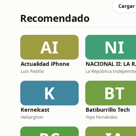
ya de
Cargar
Recomendado
AI
NI
Actualidad iPhone
NACIONA
Luis Padilla
K
BT
Kernelcast
Batiburrillo Tech
Hellarghon
Yoyo Fernández