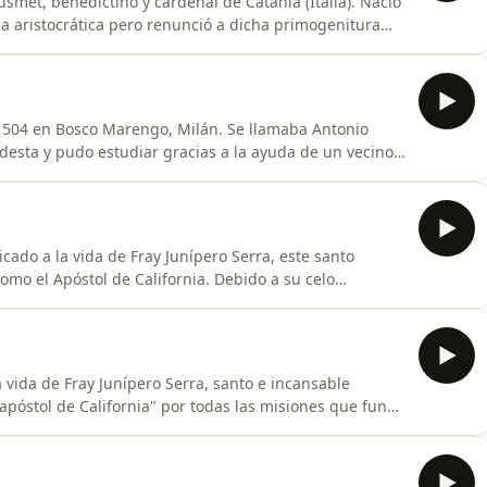
smet, benedictino y cardenal de Catania (Italia). Nació
a aristocrática pero renunció a dicha primogenitura
esde pequeño sentía la vocación de ayudar a los
, al poco tiempo se ordenó sacerdote aunque necesitó
o 1504 en Bosco Marengo, Milán. Se llamaba Antonio
odesta y pudo estudiar gracias a la ayuda de un vecino
ordenado
o profesor en varios conventos de su orden. Fue
cado a la vida de Fray Junípero Serra, este santo
mo el Apóstol de California. Debido a su celo
ensa e incansable. Fundó un total de 9 misiones que en
adounidenses como San Francisco, los Ángeles, San
 vida de Fray Junípero Serra, santo e incansable
apóstol de California" por todas las misiones que fundó
ey, donde un siglo antes había sido descubierto este