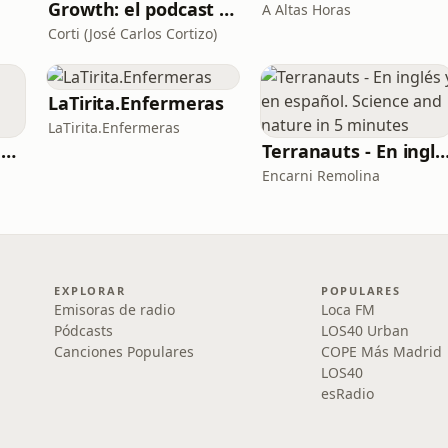
Growth: el podcast de Product Hackers 🚀
A Altas Horas
Corti (José Carlos Cortizo)
LaTirita.Enfermeras
LaTirita.Enfermeras
Planeta Roma - AS Roma Podcast en Español
Terranauts - En inglés y en español. Science and nature in
Encarni Remolina
EXPLORAR
POPULARES
Emisoras de radio
Loca FM
Pódcasts
LOS40 Urban
Canciones Populares
COPE Más Madrid
LOS40
esRadio