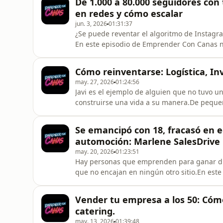
De 1.000 a 80.000 seguidores con 
con tres maletas
en redes y cómo escalar
jun. 3, 2026
01:31:37
¿Se puede reventar el algoritmo de Instagra
En este episodio de Emprender Con Canas no
de Sara Pastissos, para hablar de emprendim
sol y no se aprende en un curso de 2k euros.
Cómo reinventarse: Logística, In
maduró a gol
may. 27, 2026
01:24:56
Javi es el ejemplo de alguien que no tuvo 
construirse una vida a su manera.De pequeñ
por todo el mundo, hasta que llegó el bachi
con ganas de comerse el mundo. Terminó de
Se emancipó con 18, fracasó en 
como camarero, sin ten
automoción: Marlene SalesDrive
may. 20, 2026
01:23:51
Hay personas que emprenden para ganar di
que no encajan en ningún otro sitio.En es
abajo en el restaurante familiar, emancipars
negocios digitales, obsesionarse con crec
Vender tu empresa a los 50: Cómo 
dentro del mundo de la autom
catering.
may. 13, 2026
01:39:48