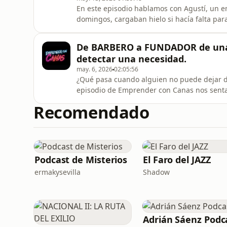
En este episodio hablamos con Agustí, un e
domingos, cargaban hielo si hacía falta par
empresa a casa.Hablamos de:* Cómo te cam
socios* Por qué la crisis casi se lleva T
De BARBERO a FUNDADOR de una 
sin venir del sector* La realidad d
detectar una necesidad.
may. 6, 2026
02:05:56
¿Qué pasa cuando alguien no puede dejar d
episodio de Emprender con Canas nos senta
con lo que representa este podcast: alguie
Recomendado
de cuestionarse, de mejorar y de buscar qu
pero lo interesante no es
Podcast de Misterios
El Faro del JAZZ
ermakysevilla
Shadow