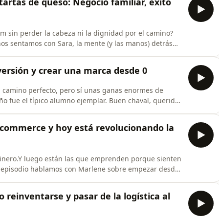
tartas de queso: Negocio familiar, éxito
m sin perder la cabeza ni la dignidad por el camino?
s sentamos con Sara, la mente (y las manos) detrás
iento real, del que duele, del que se trabaja de sol a
Sara se crió entre los fogones del restaurante familiar,
versión y crear una marca desde 0
un camino perfecto, pero sí unas ganas enormes de
o fue el típico alumno ejemplar. Buen chaval, querido
llerato y apareció una versión más rebelde, más social y
jando los estudios y empezó a trabajar muy joven
ecommerce y hoy está revolucionando la
nero.Y luego están las que emprenden porque sienten
te episodio hablamos con Marlene sobre empezar desde
e con 18 años, irse sola a Australia, fracasar en
er personalmente y terminar construyendo una marca
reinventarse y pasar de la logística al