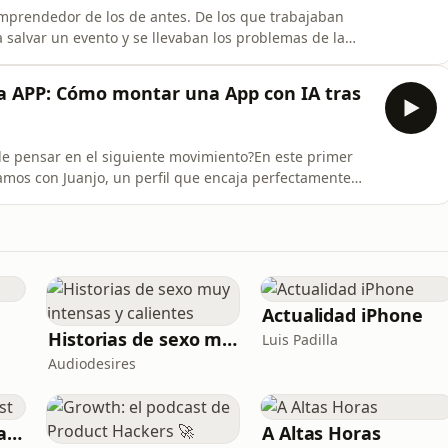
mprendedor de los de antes. De los que trabajaban
a salvar un evento y se llevaban los problemas de la
bia un despido* Lo duro que es emprender con
RANSBADAL por delante* Cómo nace ORIGINAL CATERING
APP: Cómo montar una App con IA tras
e pensar en el siguiente movimiento?En este primer
mos con Juanjo, un perfil que encaja perfectamente
n que, aun teniendo un negocio funcionando, no deja
é viene después.Juanjo viene del mundo de la barbería,
Actualidad iPhone
Historias de sexo muy intensas y calientes
Luis Padilla
Audiodesires
Adrián Sáenz Podcast
A Altas Horas