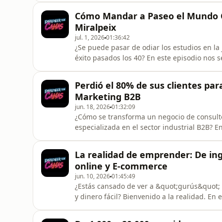
sobre cómo nos autosaboteamos a diario si
Cómo Mandar a Paseo el Mundo Co
piloto automático, estresad
Miralpeix
jul. 1, 2026
01:36:42
¿Se puede pasar de odiar los estudios en l
éxito pasados los 40? En este episodio nos
discursos edulcorados de los gurús de intern
canas, estás harto de jefes incompetentes 
Perdió el 80% de sus clientes p
tienes&quot;, la bofetada de re
Marketing B2B
jun. 18, 2026
01:32:09
¿Cómo se transforma un negocio de consult
especializada en el sector industrial B2B? 
de BizMarketing, quien nos desvela las clav
HubSpot y cómo aplicar la inteligencia artif
La realidad de emprender: De ing
una empresa B2B o
online y E-commerce
jun. 10, 2026
01:45:49
¿Estás cansado de ver a &quot;gurús&quot;
y dinero fácil? Bienvenido a la realidad. E
calzón quitado con Jose, un ingeniero infor
tirarse de cabeza a la piscina del emprend