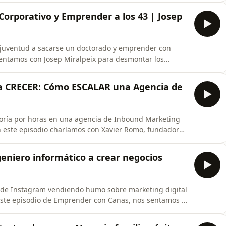
n darnos cuenta.¿Alguna vez has sentido que vas en
rporativo y Emprender a los 43 | Josep
a juventud a sacarse un doctorado y emprender con
 sentamos con Josep Miralpeix para desmontar los
et y hablar de la cultura del esfuerzo real.Si tienes
o de que te digan &quot;confórmate con lo que
ara CRECER: Cómo ESCALAR una Agencia de
oría por horas en una agencia de Inbound Marketing
En este episodio charlamos con Xavier Romo, fundador
es para pivotar un modelo de negocio, por qué elegir
icial de manera proactiva.Si eres emprendedor, tienes
eniero informático a crear negocios
 de Instagram vendiendo humo sobre marketing digital
n este episodio de Emprender con Canas, nos sentamos a
mático que mandó a paseo la estabilidad laboral para
imiento.De dejarlo todo con 26 años y mudarse a Malta