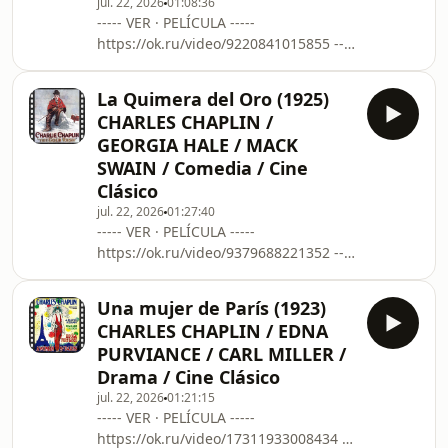
jul. 22, 2026
01:08:36
invariablemente, en cortejar y
----- VER · PELÍCULA -----
ganarse la confianza -junto con los
https://ok.ru/video/9220841015855 ----
datos bancarios- de viaejas solteronas
---------------------------------------------------
-----
La Quimera del Oro (1925)
https://www.filmaffinity.com/es/film656790.html
CHARLES CHAPLIN /
En su primera ceremonia, la
GEORGIA HALE / MACK
Academia de los Oscars concedió una
SWAIN / Comedia / Cine
estatuilla especial a Charles Chaplin
Clásico
por su versatilidad y genio al escribir,
dirigir y producir El Circo y también,
jul. 22, 2026
01:27:40
----- VER · PELÍCULA -----
implicitamente, por hacer reir a todos
https://ok.ru/video/9379688221352 ----
l
---------------------------------------------------
-----
Una mujer de París (1923)
https://www.filmaffinity.com/es/film811454.html
CHARLES CHAPLIN / EDNA
"La Quimera del Oro", un clásico
PURVIANCE / CARL MILLER /
cinematográfico con el que el propio
Drama / Cine Clásico
Charles Chaplin expresó que quería
jul. 22, 2026
01:21:15
ser recordado. En 1998, destacados
----- VER · PELÍCULA -----
críticos cinematográficos la votaron
https://ok.ru/video/17311933008434 --
como una de las Mejores Películas del