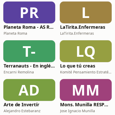
PR
L
Planeta Roma - AS Roma Podcast en Español
LaTirita.Enfermeras
Planeta Roma
LaTirita.Enfermeras
T-
LQ
Terranauts - En inglés y en español. Science and nature in 5 minutes
Lo que tú creas
Encarni Remolina
Komité Pensamiento Estratégico
AD
MM
Arte de Invertír
Mons. Munilla RESPONDE
Alejandro Estebaranz
Jose Ignacio Munilla