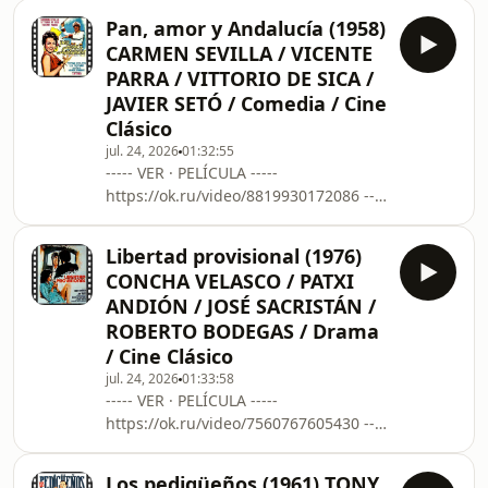
-----
Pan, amor y Andalucía (1958)
https://www.filmaffinity.com/es/film551984.html
CARMEN SEVILLA / VICENTE
Un agente de seguros de una gran
PARRA / VITTORIO DE SICA /
ciudad del este debe trasladarse al
JAVIER SETÓ / Comedia / Cine
oeste en busca del famoso ladrón de
Clásico
bancos Jesse James, ya que el propio
James le hizo un seguro de vida por
jul. 24, 2026
01:32:55
----- VER · PELÍCULA -----
cien mil dólares. Si no quiere que la
https://ok.ru/video/8819930172086 ----
empres
---------------------------------------------------
-----
Libertad provisional (1976)
https://www.filmaffinity.com/es/film174288.html
CONCHA VELASCO / PATXI
Un comandante de la policía
ANDIÓN / JOSÉ SACRISTÁN /
municipal de Sorrento (Vittorio De
ROBERTO BODEGAS / Drama
Sica) es también el director de la
/ Cine Clásico
banda de música. Durante su
estancia en Sevilla para presentarse a
jul. 24, 2026
01:33:58
----- VER · PELÍCULA -----
un festival, se encapricha de una
https://ok.ru/video/7560767605430 ----
joven cantante y bailar
---------------------------------------------------
-----
Los pedigüeños (1961) TONY