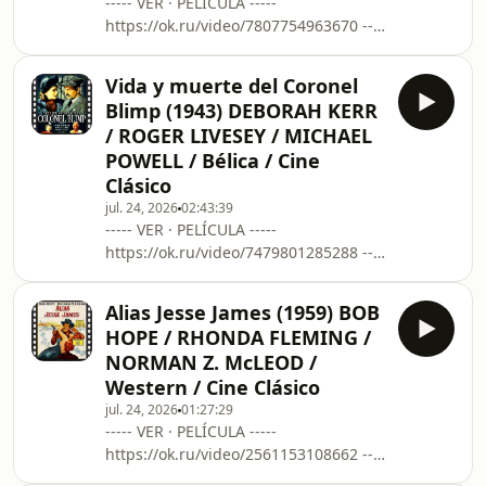
----- VER · PELÍCULA -----
https://ok.ru/video/7807754963670 ----
---------------------------------------------------
-----
Vida y muerte del Coronel
https://www.filmaffinity.com/es/film387567.html
Blimp (1943) DEBORAH KERR
Obsesionado aún por los
/ ROGER LIVESEY / MICHAEL
espeluznantes sucesos del pasado,
POWELL / Bélica / Cine
Jim Hasley regresa para hacer frente
Clásico
a sus demonios. Acompañado de su
novia Maggie, se encontrará pronto
jul. 24, 2026
02:43:39
----- VER · PELÍCULA -----
viajando por el mismo desolado tramo
https://ok.ru/video/7479801285288 ----
de carretera del Oeste
---------------------------------------------------
-----
Alias Jesse James (1959) BOB
https://www.filmaffinity.com/es/film664522.html
HOPE / RHONDA FLEMING /
En plena Segunda Guerra Mundial
NORMAN Z. McLEOD /
(1939-1945), un anciano militar
Western / Cine Clásico
británico rememora su larga y
jul. 24, 2026
01:27:29
excitante vida. Su larga amistad con
----- VER · PELÍCULA -----
un colega alemán o su desobediencia
https://ok.ru/video/2561153108662 ----
a las ordenanzas para ayudar a una
---------------------------------------------------
bella compatriota en