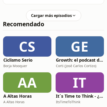
---------------------------------------------------
America
-------
https://www.filmaffinity.com/es/film216630.html
Cargar más episodios
Melodrama que denuncia la
Recomendado
hipocresía y los prejuicios morales de
la sociedad a través de la historia de
Marie St. Clair (Edna Purviance), un
sencilla joven de un pequeño pueblo
CS
GE
francés enamorada de un pintor.
Primer drama
Ciclismo Serio
Growth: el podcast de Product Hackers 🚀
Borja Mooquer
Corti (José Carlos Cortizo)
AA
IT
A Altas Horas
It´s Time to Think - ¿Nos paramos a pensar?
A Altas Horas
ItsTimeToThink