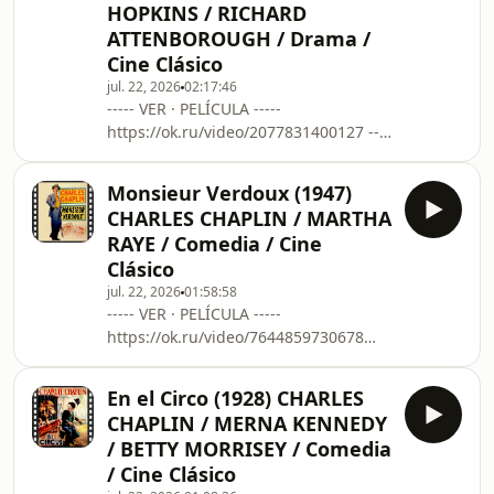
HOPKINS / RICHARD
vuelve insostenible con la llegada de
ATTENBOROUGH / Drama /
su exhuberante y tentadora mujer. ----
---------------------------------------------------
Cine Clásico
----- ¡Gracias por escucha
jul. 22, 2026
02:17:46
----- VER · PELÍCULA -----
https://ok.ru/video/2077831400127 ----
---------------------------------------------------
-----
Monsieur Verdoux (1947)
https://www.filmaffinity.com/es/film512879.html
CHARLES CHAPLIN / MARTHA
Biografía de Charles Chaplin. Chaplin
RAYE / Comedia / Cine
pertenecía a una familia numerosa
Clásico
que se ganaba la vida en los teatros
jul. 22, 2026
01:58:58
de mala muerte de Londres. Cuando
----- VER · PELÍCULA -----
su padre murió alcoholizado, su
https://ok.ru/video/7644859730678
madre, enferma, tuvo que trabajar
https://ok.ru/video/11240301857489
duramente par
Colorizada ------------------------------------
En el Circo (1928) CHARLES
------------------------
CHAPLIN / MERNA KENNEDY
https://www.filmaffinity.com/es/film899124.html
/ BETTY MORRISEY / Comedia
Los negocios de Henri Verdoux le
/ Cine Clásico
hacen viajar mucho. Estos consisten,