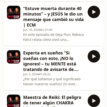
experta en ayuno y microscopía
nutricional, para descubrir por qué el
“Estuve muerta durante 40
ayuno puede convertirse en una de
minutos” – y JESÚS le dio un
las herramientas más poderosas para
mensaje que cambió su vida
rejuvenecer, desinflamar el cuerpo y
| ECM
activar la regeneración
jun. 10, 2026
01:31:44
celular.Hablamos de cómo el ayuno,
En este episodio de Deja Fluir, Rebeca
ayuda al organismo a entrar en un
Falcó relata cómo vivió una
proceso natural de limpieza,
experiencia cercana a la muerte (ECM)
reparación y autofagia. Lidia
tras sufrir una parada
Experta en sueños “Si
cardiopulmonar y permanecer 40
sueñas con esto, ¡NO lo
minutos sin oxígeno.Durante su viaje
ignores! – tu MENTE está
al más allá, llegó a un lugar lleno de
tratando de avisarte de....
luz y amor, se reencontró con su
jun. 3, 2026
01:26:22
padre fallecido y recibió de Jesús un
¿Por qué soñamos y qué significado
mensaje que transformó por
tienen nuestros sueños? En este
completo su forma de entender la
episodio, la psicóloga, escritora y
vida y el sufrimiento.A partir de
especialista en interpretación de
Maestra de Reiki: El peligro
sueños Rosa Domingo explica cómo
de tener algún CHAKRA
interpretar los sueños más comunes y