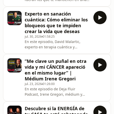
vibración baja sin que te des cuenta?
En este episodio, Rosa Domingo,
Experto en sanación
psicóloga y escritora, explica qué son
cuántica: Cómo eliminar los
los niveles de vibración, cómo saber
bloqueos que te impiden
en qué frecuencia vibras y de qué
crear la vida que deseas
manera tu diálogo interno, tus
jul. 30, 2026
01:58:25
pensamientos y tus emociones
En este episodio, David Malartic,
influyen en tu energía y
experto en terapia cuántica y
bienestar.Analizamos la escala de
sanación energética, explica cómo
vibración de 0 a 1.000 y descubrim
liberar dolores, bloqueos que pueden
“Me clave un puñal en otra
estar afectando a la salud, el amor, el
vida y mi CÁNCER apareció
dinero, el trabajo o las
en el mismo lugar” |
relaciones.Descubrimos cómo
Médium Irene Gregori
funciona la terapia cuántica para
jul. 23, 2026
01:26:00
aliviar dolores, recuperar la energía y
En este episodio de Deja Fluir
elevar la vibración. David también
Podcast, Irene Gregori, médium y
explica cómo conectar con el yo
terapeuta regresiva, comparte su
superior o doble cuántico: una
experiencia con el cáncer y la relación
Descubre si la ENERGÍA de
que tiene con vidas pasadas.Meses