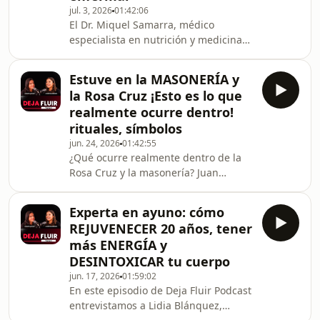
son nuestros dones y talentos, qué
jul. 3, 2026
01:42:06
El Dr. Miquel Samarra, médico
heridas emocionales necesitamos
especialista en nutrición y medicina
sanar y hacia dónde se dirige nuestra
integrativa, nos invita a mirar la
alma
enfermedad, la depresión o la
Estuve en la MASONERÍA y
ansiedad desde una perspectiva más
la Rosa Cruz ¡Esto es lo que
profunda: no solo como un síntoma
realmente ocurre dentro!
físico, sino como una señal que puede
rituales, símbolos
estar relacionada con nuestras
jun. 24, 2026
01:42:55
emociones, heridas no sanadas,
¿Qué ocurre realmente dentro de la
estrés, bloqueos internos y forma de
Rosa Cruz y la masonería? Juan
vivir.Durante años, muchas personas
Almirall, doctor en Filosofía y profesor
han buscado respuestas en
de yoga, comparte su experiencia en
Experta en ayuno: cómo
estas sociedades iniciáticas y explica
REJUVENECER 20 años, tener
el sentido profundo de sus rituales,
más ENERGÍA y
símbolos e invocaciones.Juan también
DESINTOXICAR tu cuerpo
cuestiona los límites de la medicina
jun. 17, 2026
01:59:02
tradicional cuando solo observa el
En este episodio de Deja Fluir Podcast
cuerpo y la mente, dejando fuera la
entrevistamos a Lidia Blánquez,
energía, el cuerpo sutil y la dimens