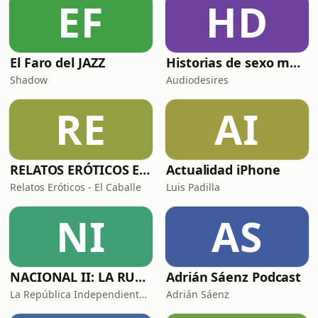
EF
HD
nuestra salud y en nuestra forma de
vivir.Tras recibir un diagnóstic
El Faro del JAZZ
Historias de sexo muy intensas y calientes
Shadow
Audiodesires
RE
AI
RELATOS ERÓTICOS El Caballero Oscuro
Actualidad iPhone
Relatos Eróticos - El Caballe
Luis Padilla
NI
AS
NACIONAL II: LA RUTA DEL EXILIO
Adrián Sáenz Podcast
La República Independiente de la Radio
Adrián Sáenz