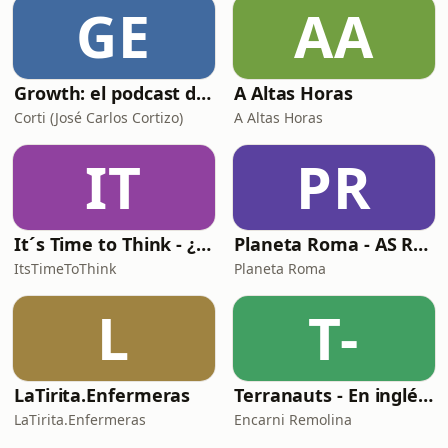
GE
AA
Growth: el podcast de Product Hackers 🚀
A Altas Horas
Corti (José Carlos Cortizo)
A Altas Horas
IT
PR
It´s Time to Think - ¿Nos paramos a pensar?
Planeta Roma - AS Roma Podcast en Español
ItsTimeToThink
Planeta Roma
L
T-
LaTirita.Enfermeras
Terranauts - En inglés y en español. Science and nature in 5 minutes
LaTirita.Enfermeras
Encarni Remolina