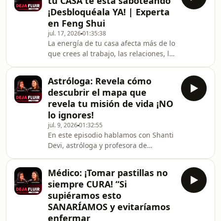
tu CASA te está saboteando
antes de recibir el diagnóstico, Irene
¡Desbloquéala YA! | Experta
comenzó a ver al mirarse al espejo
en Feng Shui
una extraña masa en el pecho y sintió
jul. 17, 2026
01:35:38
que algo no iba bien. Tiempo
La energía de tu casa afecta más de lo
después, los médicos descubrieron
que crees al trabajo, las relaciones, la
un tumor.Durante su lucha contra el
salud y el dinero. En este episodio
cáncer, combinó el
descubrirás cómo el Feng Shui puede
Astróloga: Revela cómo
ayudarte a transformar la energía de
descubrir el mapa que
tu hogar con pequeños cambios y
revela tu misión de vida ¡NO
conseguir que tu vida fluya
lo ignores!
mejor.Hablamos con Montserrat
jul. 9, 2026
01:32:55
Beltrán formadora y experta en Feng
En este episodio hablamos con Shanti
Shui, con más de 15 años de
Devi, astróloga y profesora de
experiencia ayudando a personas a
Yogacharya sobre ese mapa de vida
crear espacios que favo
que nuestra alma diseña antes de
Médico: ¡Tomar pastillas no
venir y cómo nuestra fecha de
siempre CURA! “Si
cumpleaños es más importante de lo
supiéramos esto
que pensamos.Veremos cómo la
SANARÍAMOS y evitaríamos
astrología puede ayudarnos a
enfermar
comprender quiénes somos, cuales