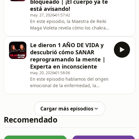
bloqueado | ¡El cuerpo ya te
comprender los mensajes de nuestro
está avisando!
inconsciente.¿Alguna vez has soñado
may. 27, 2026
01:57:42
con agua, con la muerte, con volar,
En este episodio, la Maestra de Reiki
con arañas o incluso con una
Maga Violeta revela cómo los chakras
expareja? Rosa Domingo analiza por
bloqueados acaban manifestándose
qué aparecen determina
en el cuerpo físico.y cómo antes de
Le dieron 1 AÑO DE VIDA y
que aparezca un síntoma, hay
descubrió cómo SANAR
emociones que han estado
reprogramando la mente |
bloqueadas durante mucho tiempo
Experta en inconsciente
en el cuerpo mental, emocional y
may. 20, 2026
01:58:06
energético.Maga Violeta explica cómo
En este episodio hablamos del origen
emociones de baja vibración como la
emocional de la enfermedad, la
ira, el miedo, la culpa, la vergüenza o
glándula pineal, la PNL y la
el enfado afectan a nues
desprogramación de creencias
limitantes que pueden afectar al
Cargar más episodios
cuerpo, la mente y el alma.Ana Colón
Recomendado
Casadellà nos revela cómo los
traumas heredados, las emociones
atrapadas, las vidas pasadas y los
bloqueos familiares pueden influir en