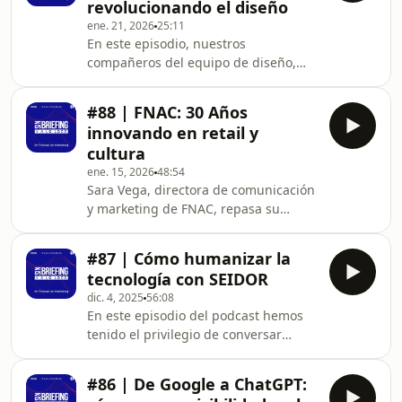
revolucionando el diseño
personas y el hogar, a través de
ene. 21, 2026
25:11
propuestas como La Noche de la
En este episodio, nuestros
Casa. Su camino hasta el puesto
compañeros del equipo de diseño,
actual fue, según él mismo, “bastante
Cata y Alberto, exploran cómo la
casual”. Comenzó estudiando ADE,
inteligencia artificial está
pero pronto s
#88 | FNAC: 30 Años
transformando el mundo del diseño
innovando en retail y
en 2026, sin perder de vista la
cultura
importancia del toque humano.
ene. 15, 2026
48:54
Debaten sobre nuevas tendencias, el
Sara Vega, directora de comunicación
auge del color Transformative Teal y
y marketing de FNAC, repasa su
la aparición de roles creativos
trayectoria desde la agencia hasta el
híbridos. Además, comparten
retail, destacando la evolución de la
consejos para diseñadores que
#87 | Cómo humanizar la
marca en el entorno digital. Explica
empiezan en est
tecnología con SEIDOR
cómo FNAC equilibra la experiencia
dic. 4, 2025
56:08
física y online, apostando por la
En este episodio del podcast hemos
cultura y la tecnología. Aborda el
tenido el privilegio de conversar
compromiso con la sostenibilidad y la
con Iván González, Global Director of
importancia de la creatividad en
Marketing, Communication &
redes sociales. Además, comparte su
#86 | De Google a ChatGPT:
Sustainability de SEIDOR, una de las
vi