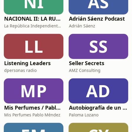
NI
AS
de seis años de trayectoria en Repsol,
lidera actual
NACIONAL II: LA RUTA DEL EXILIO
Adrián Sáenz Podcast
La República Independiente de la Radio
Adrián Sáenz
LL
SS
Listening Leaders
Seller Secrets
dpersonas radio
AMZ Consulting
MP
AD
Mis Perfumes / Pablo Méndez
Autobiografía de un Yogui con sitar
Mis Perfumes Pablo Méndez
Paloma Lozano