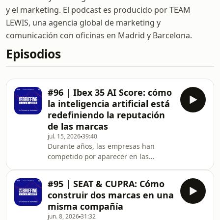
y el marketing. El podcast es producido por TEAM
LEWIS, una agencia global de marketing y
comunicación con oficinas en Madrid y Barcelona.
Episodios
#96 | Ibex 35 AI Score: cómo
la inteligencia artificial está
redefiniendo la reputación
de las marcas
jul. 15, 2026
39:40
Durante años, las empresas han
competido por aparecer en las
primeras posiciones de Google. Hoy
esa batalla ha cambiado. El objetivo
#95 | SEAT & CUPRA: Cómo
ya no es únicamente conseguir clics,
construir dos marcas en una
sino formar parte de la respuesta que
misma compañía
ofrecen modelos de inteligencia
jun. 8, 2026
31:32
artificial como ChatGPT, Gemini o