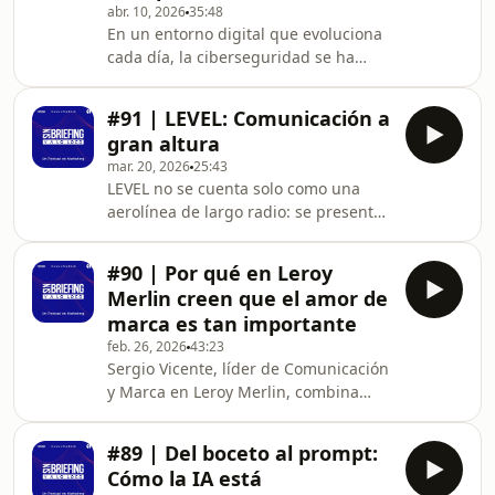
abr. 10, 2026
35:48
no puede limitarse a la transmisión
En un entorno digital que evoluciona
de contenidos teóricos. En Nebrija, el
cada día, la ciberseguridad se ha
enfoque está orientado a formar
convertido en una pieza central para
perfiles completos, capaces de de
empresas y administraciones
#91 | LEVEL: Comunicación a
públicas. Para comprender cómo una
gran altura
compañía líder como Thales
mar. 20, 2026
25:43
interpreta los retos actuales del
LEVEL no se cuenta solo como una
sector, analizamos una conversación
aerolínea de largo radio: se presenta
con dos voces clave dentro de la
como una manera de viajar “a tu
organización: Eutimio Fernández,
manera”. En este podcast, Miriam,
Regional Sales Manager, y Carolina
#90 | Por qué en Leroy
responsable de Comunicación, y Sara
Sánchez, Marketing Manager para
Merlin creen que el amor de
Cadena, al frente de Marketing,
marca es tan importante
explican cómo están impulsando una
feb. 26, 2026
43:23
fase de crecimiento de marca basada
Sergio Vicente, líder de Comunicación
en una idea clave: el precio puede ser
y Marca en Leroy Merlin, combina
el punto de entrada, pero la
creatividad y estrategia para conectar
diferenciación se construye con
con los consumidores. Su enfoque
experiencia, personaliza
#89 | Del boceto al prompt:
une la cercanía local con experiencias
Cómo la IA está
que refuerzan la relación entre las