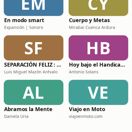
EM
CY
En modo smart
Cuerpo y Metas
Expansión | Sonoro
Mirabai Cuenca Ardura
SF
HB
SEPARACIÓN FELIZ : Psicología, Dolor y Renacimiento
Hoy bajo el Handicap | Podcast de Golf
Luis Miguel Mazón Arévalo
Antonio Solans
AL
VE
Abramos la Mente
Viajo en Moto
Daniela Uria
viajoenmoto.com