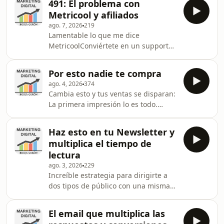
491: El problema con
Marketing Radical:
Metricool y afiliados
https://marketingradical.substack.com/welcomeNew
ago. 7, 2026
219
Negocios con IA:
Lamentable lo que me dice
https://negociosconia.substack.com/welcomeMis
MetricoolConviértete en un supporter
Libros:
de este podcast:
https://borjagiron.com/librosSysteme
https://www.spreaker.com/podcast/marketing-
Gratis:
Por esto nadie te compra
digital--2659763/support.Newsletter
https://borjagiron.com/systemeSysteme
ago. 4, 2026
374
Marketing Radical:
30% dto: https://borjagiron.com/s
Cambia esto y tus ventas se disparan:
https://marketingradical.substack.com/welcomeNew
La primera impresión lo es todo.
Negocios con IA:
Portada de podcast, portada de libro,
https://negociosconia.substack.com/welcomeMis
miniaturas, portada redes sociales,
Libros:
Haz esto en tu Newsletter y
diseño web...Conviértete en un
https://borjagiron.com/librosSysteme
multiplica el tiempo de
supporter de este podcast:
Gratis:
lectura
https://www.spreaker.com/podcast/marketing-
https://borjagiron.com/systemeSysteme
ago. 3, 2026
229
digital--2659763/support.Newsletter
30% dto: htt
Increíble estrategia para dirigirte a
Marketing Radical:
dos tipos de público con una misma
https://marketingradical.substack.com/welcomeNew
newsletter. Te cuento la estrategia de
Negocios con IA:
Luis Ramos en su newsletter Libros
https://negociosconia.subs
El email que multiplica las
para emprendedores.Conviértete en