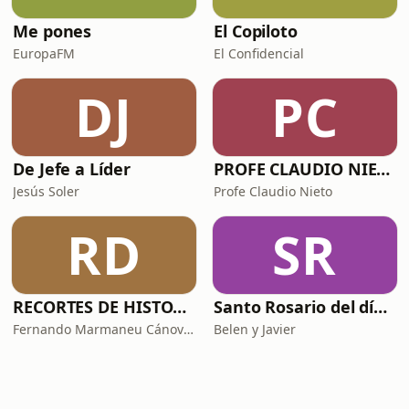
Me pones
El Copiloto
EuropaFM
El Confidencial
DJ
PC
De Jefe a Líder
PROFE CLAUDIO NIETO
Jesús Soler
Profe Claudio Nieto
RD
SR
RECORTES DE HISTORIA Y CIENCIA
Santo Rosario del día. 🙏 Reza con nosotros en castellano 🇪🇸
Fernando Marmaneu Cánovas
Belen y Javier