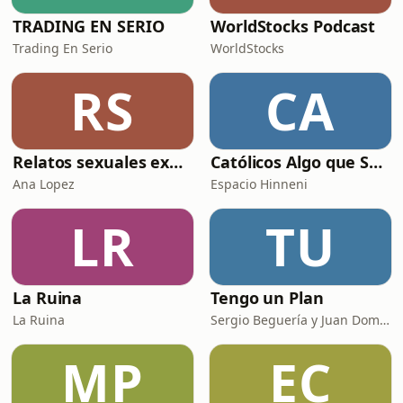
TRADING EN SERIO
WorldStocks Podcast
Trading En Serio
WorldStocks
RS
CA
Relatos sexuales explícitos
Católicos Algo que Saber
Ana Lopez
Espacio Hinneni
LR
TU
La Ruina
Tengo un Plan
La Ruina
Sergio Beguería y Juan Domínguez
MP
EC