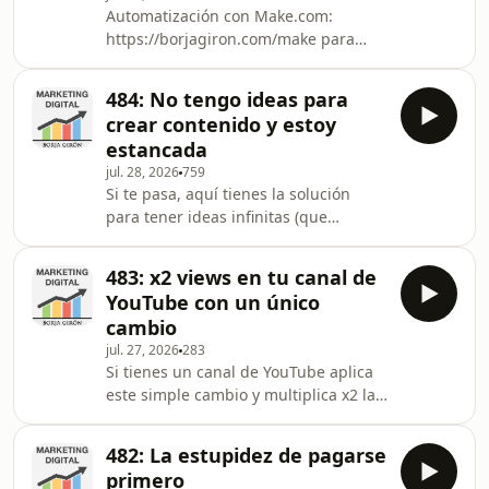
tráfico (SEO, automatizaciones en
Automatización con Make.com:
RRSS con Metricool, respuestas
https://borjagiron.com/make para
automáticas con Manychat,
mandarme email diario con la acción
Newsletters diarias automatizadas,
del día que más impacto puede tener
canal de YouTube…)Convencer
484: No tengo ideas para
en mi negocio.Libro “Lo único”
mejorImpactar más vecesLlegar al
crear contenido y estoy
resumido en el podcast Grandes
público con nivel de
estancada
Aprendizajes.Podcast Noticias
jul. 28, 2026
759
Marketing. Cada lunes lo comparto
Si te pasa, aquí tienes la solución
con mi voz clorada.Club Triunfers.com
para tener ideas infinitas (que
he compartido la automatización de
funcionan)Conviértete en un
Make.La acción que más impacto va a
supporter de este podcast:
tener en tu negocio hoy es susc
483: x2 views en tu canal de
https://www.spreaker.com/podcast/marketing-
YouTube con un único
digital--2659763/support.Newsletter
cambio
Marketing Radical:
jul. 27, 2026
283
https://marketingradical.substack.com/welcomeNew
Si tienes un canal de YouTube aplica
Negocios con IA:
este simple cambio y multiplica x2 las
https://negociosconia.substack.com/welcomeMis
visualizaciones de tus vídeos de
Libros:
manera inmediata y así multiplicas x2
https://borjagiron.com/librosSysteme
482: La estupidez de pagarse
tus ingresos.Conviértete en un
Gratis: https:/
primero
supporter de este podcast: