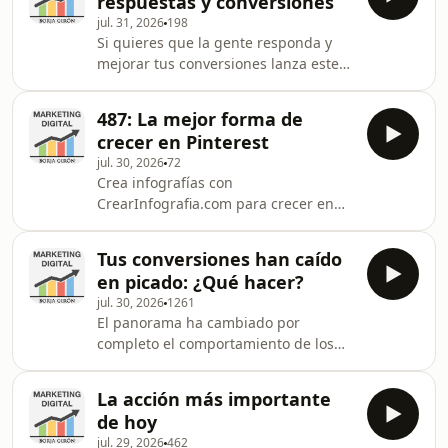
respuestas y conversiones
un supporter de este podcast:
jul. 31, 2026
198
https://www.spreaker.com/podcast/marketing-
Si quieres que la gente responda y
digital--2659763/support.Newsletter
mejorar tus conversiones lanza este
Marketing Radical:
tipo de email en tu
https://marketingradical.substack.com/welcomeNew
newsletterConviértete en un
Negocios con IA: https://negociosco
487: La mejor forma de
supporter de este podcast:
crecer en Pinterest
https://www.spreaker.com/podcast/marketing-
jul. 30, 2026
72
digital--2659763/support.Newsletter
Crea infografías con
Marketing Radical:
CrearInfografia.com para crecer en
https://marketingradical.substack.com/welcomeNew
PinterestConviértete en un supporter
Negocios con IA:
de este podcast:
https://negociosconia.substack.com/welcomeMis
Tus conversiones han caído
https://www.spreaker.com/podcast/marketing-
Libros: https://borjagiron.com/libros
en picado: ¿Qué hacer?
digital--2659763/support.Newsletter
jul. 30, 2026
1261
Marketing Radical:
El panorama ha cambiado por
https://marketingradical.substack.com/welcomeNew
completo el comportamiento de los
Negocios con IA:
usuarios con IA.La gente no toma
https://negociosconia.substack.com/welcomeMis
acción. Le cuesta mucho más.Los
Libros:
La acción más importante
webinars ya no funcionan igual. La
https://borjagiron.com/librosSysteme
de hoy
gente ya no compra cursos.Más
Gratis: https://borjagiron.c
jul. 29, 2026
462