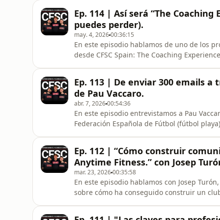
encontramos en esta etapa de la vida: artros
Ep. 114 | Así será “The Coaching 
al movimiento
puedes perder).
may. 4, 2026
00:36:15
En este episodio hablamos de uno de los p
desde CFSC Spain: The Coaching Experience
próximos 6 y 7 de junio.Durante estos dos d
sector para vivir una experiencia completa
Ep. 113 | De enviar 300 emails a t
desarrollo profesional.En este epis
de Pau Vaccaro.
abr. 7, 2026
00:54:36
En este episodio entrevistamos a Pau Vaccar
Federación Española de Fútbol (fútbol playa),
deportistas de alto nivel.Hablamos de su tr
desarrollo, sacrificios y decisiones valiente
Ep. 112 | “Cómo construir comun
únicas.D
Anytime Fitness.” con Josep Turó
mar. 23, 2026
00:35:58
En este episodio hablamos con Josep Turón
sobre cómo ha conseguido construir un clu
definidos dentro de una de las cadenas de
conversación repasamos su recorrido profes
Ep. 111 | "Las claves para profes