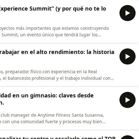
is, osteoporosis, dolor, limitaciones funcionales, miedo
Experience Summit” (y por qué no te lo
royectos más importantes que estamos construyendo
 Summit, un evento único que tendrá lugar los
ías, reuniremos a entrenadores y profesionales del
 donde se combina formación, práctica, comunidad y
rabajar en el alto rendimiento: la historia
o, preparador físico con experiencia en la Real
 el baloncesto profesional y el trabajo individual con
ayectoria profesional, marcada por un proceso largo de
s que le han llevado a vivir experiencias internacionales
idad en un gimnasio: claves desde
n.
, club manager de Anytime Fitness Santa Susanna,
b con una comunidad fuerte y procesos muy bien
 gimnasios más grandes del mundo.Durante la
ional y cómo llegó a convertirse en club manager,
ionalizar tu centro y escalarlo como el TOP