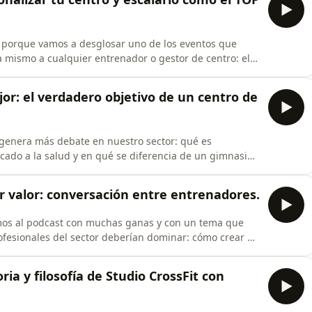
ste
, porque vamos a desglosar uno de los eventos que
mismo a cualquier entrenador o gestor de centro: el
uerido ir un paso más allá y no solo mencionarlo, sino
 que se construye un centro que realmente funciona a
jor: el verdadero objetivo de un centro de
genera más debate en nuestro sector: qué es
ado a la salud y en qué se diferencia de un gimnasio
centradas en volumen de gente, máquinas y estética,
do trabajar desde otro enfoque: programación, criterio
ar valor: conversación entre entrenadores.
os al podcast con muchas ganas y con un tema que
rofesionales del sector deberían dominar: cómo crear un
entamos dos entrenadores de CFSC Spain para hablar
y atraer a tu cliente ideal, si tiene sentido apostar por
ia y filosofía de Studio CrossFit con