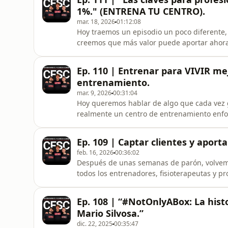
además de profundizar en algunos de los si
1%." (ENTRENA TU CENTRO).
mar. 18, 2026
01:12:08
Hoy traemos un episodio un poco diferente
creemos que más valor puede aportar ahora 
evento online de Entrena Tu Centro.Hemos q
analizar y comentar los 6 pilares sobre los
Ep. 110 | Entrenar para VIVIR me
nivel de negocio. Dura
entrenamiento.
mar. 9, 2026
00:31:04
Hoy queremos hablar de algo que cada vez 
realmente un centro de entrenamiento enfoc
convencional.Muchas instalaciones siguen 
pero cada vez más centros estamos intentan
Ep. 109 | Captar clientes y aport
y mejora real de la capacidad
feb. 16, 2026
00:36:02
Después de unas semanas de parón, volvem
todos los entrenadores, fisioterapeutas y p
servicio que realmente funcione.Hoy nos s
sin filtros sobre marketing, cómo identificar 
Ep. 108 | “#NotOnlyABox: La histor
el entrenamiento
Mario Silvosa.”
dic. 22, 2025
00:35:47