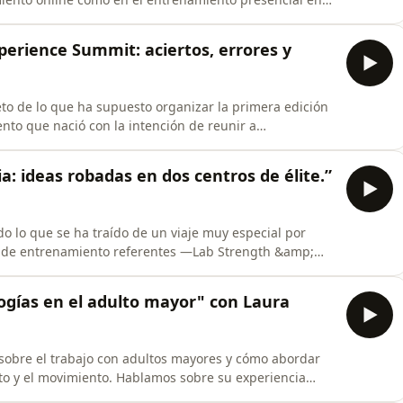
s, reflexionamos sobre el papel del entrenador como
ión y mejora. Compartimos cómo estructuramos el
perience Summit: aciertos, errores y
o de lo que ha supuesto organizar la primera edición
to que nació con la intención de reunir a
a compartir conocimiento, generar conexiones y vivir
s de preparación, queremos sentarnos a reflexionar
ia: ideas robadas en dos centros de élite.”
o lo que se ha traído de un viaje muy especial por
ros de entrenamiento referentes —Lab Strength &amp;
amp; Conditioning, al norte de Milán— con un único
rístico, fue una oportunidad para observar cómo
ogías en el adulto mayor" con Laura
sobre el trabajo con adultos mayores y cómo abordar
to y el movimiento. Hablamos sobre su experiencia
e trabaja y algunos de los problemas más habituales que