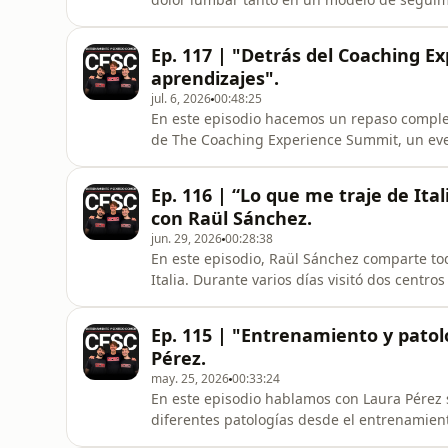
grupos reducidos. Más allá de los ejercicio
guía durante todo el proceso de recuperac
Ep. 117 | "Detrás del Coaching Ex
acompañamiento, qué importancia
aprendizajes".
jul. 6, 2026
00:48:25
En este episodio hacemos un repaso complet
de The Coaching Experience Summit, un even
entrenadores y profesionales del sector par
una experiencia diferente.Después de mese
Ep. 116 | “Lo que me traje de Ital
sobre todo lo que ha ocurrido: qu
con Raül Sánchez.
jun. 29, 2026
00:28:38
En este episodio, Raül Sánchez comparte tod
Italia. Durante varios días visitó dos cent
Conditioning, en Nápoles, y Fitfam Sport &
objetivo: aprender. Lejos de ser un viaje tu
Ep. 115 | "Entrenamiento y patol
trabajan otros profesional
Pérez.
may. 25, 2026
00:33:24
En este episodio hablamos con Laura Pérez 
diferentes patologías desde el entrenamien
profesional, el tipo de población con la qu