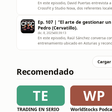
En este episodio, David Puertas entrevista 
CrossFit y Studio Nova, dos referentes local
#notonlyabox.Hablamos de sus inicios en el
por dentro y del impacto real que generan 
Ep. 107 | “El arte de gestionar u
mujeres con cáncer y una comu
Pedro (Cervatillo).
dic. 8, 2025
00:39:13
En este episodio, Raül Sánchez conversa con
entrenamiento ubicado en Asturias y recono
la fuerza de su comunidad.Bajo el título “El
impacto”, Pedro comparte su visión sobre l
la cultura interna, el c
Cargar
Recomendado
TE
WP
TRADING EN SERIO
WorldStocks Podca