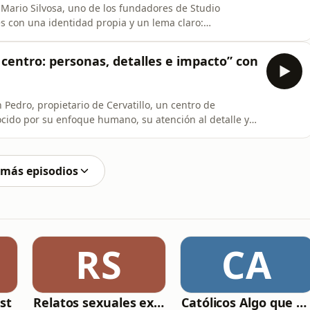
a Mario Silvosa, uno de los fundadores de Studio
es con una identidad propia y un lema claro:
 sector, de cómo nació Studio, de cómo funciona un box
sus servicios: run club, eventos, acompañamiento a
n centro: personas, detalles e impacto” con
 Pedro, propietario de Cervatillo, un centro de
cido por su enfoque humano, su atención al detalle y
 arte de gestionar un centro: personas, detalles e
o que realmente sostiene un centro de entrenamiento:
 más episodios
RS
CA
st
Relatos sexuales explícitos
Católicos Algo que Saber