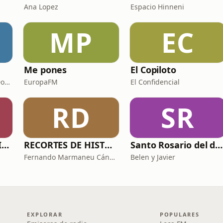
Ana Lopez
Espacio Hinneni
MP
EC
Me pones
El Copiloto
Sergio Beguería y Juan Domínguez
EuropaFM
El Confidencial
RD
SR
PROFE CLAUDIO NIETO
RECORTES DE HISTORIA Y CIENCIA
Santo Rosario del día. 🙏 Reza con nosotros en castellano 🇪🇸
Fernando Marmaneu Cánovas
Belen y Javier
EXPLORAR
POPULARES