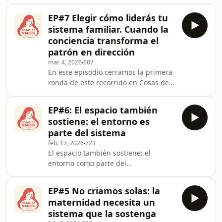
Madres. Empezamos a mirar algo
fundamental: el momento que ocurre
EP#7 Elegir cómo liderás tu
entre lo que pasa y lo que hacemos.
sistema familiar. Cuando la
Ese instante en el que el cuerpo se
conciencia transforma el
tensa, la emoción aparece y la
patrón en dirección
reacción parece inevitable. Hablamos
mar. 4, 2026
607
de la pausa consciente.No como
En este episodio cerramos la primera
técnica para controlar lo que
ronda de este recorrido en Cosas de
sentimos, sino como una práctica que
Madres.Hablamos de liderazgo en la
permite recuperar dirección
maternidad, de los patrones reactivos
EP#6: El espacio también
que aparecen cuando estamos
sostiene: el entorno es
desbordadas y de cómo la conciencia
parte del sistema
puede transformar la reacción en
feb. 12, 2026
723
dirección.Exploramos los cuatro
El espacio también sostiene: el
patrones reactivos —explotar,
entorno como parte del
implotar, huir y culpar— y cómo la
sistemaMuchas veces buscamos
culpa forma parte del ciclo cuando no
ordenar la crianza poniendo más
trabajamos en profundi
EP#5 No criamos solas: la
energía, más palabras o más
maternidad necesita un
control.Pero hay algo que suele
sistema que la sostenga
quedar invisibilizado y que influye