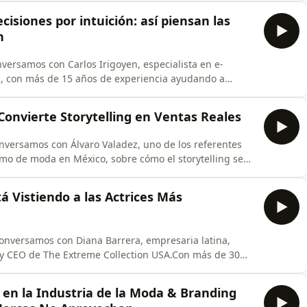
tural del norte de México.Originaria de Chihuahua,
isiones por intuición: así piensan las
n
nversamos con Carlos Irigoyen, especialista en e-
l, con más de 15 años de experiencia ayudando a
siones basadas en datos. A lo largo de su trayectoria
é, Linio, Mercado Libre y MELI Pro, además de
 Convierte Storytelling en Ventas Reales
conversamos con Álvaro Valadez, uno de los referentes
ismo de moda en México, sobre cómo el storytelling se
portantes para construir marcas relevantes y negocios
 Álvaro ha desarrollado proyectos para firmas
á Vistiendo a las Actrices Más
s conversamos con Diana Barrera, empresaria latina,
 y CEO de The Extreme Collection USA.Con más de 30
arios en Estados Unidos, Diana ha construido una
nding y moda de lujo. Su marca The Extreme Collection
o en la Industria de la Moda & Branding