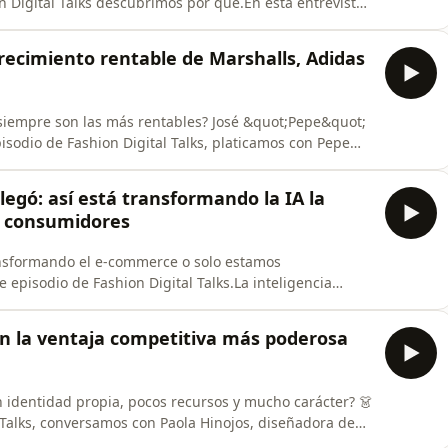
n Digital Talks descubrimos por qué.En esta entrevista
empresaria y consultora mexicana con una trayectoria
azgo empresarial. Fundadora y Directora General de
crecimiento rentable de Marshalls, Adidas
siempre son las más rentables? José &quot;Pepe&quot;
isodio de Fashion Digital Talks, platicamos con Pepe
rce y transformación omnicanal en Latinoamérica,
redefiniendo el retail digital en Estados Unidos y
llegó: así está transformando la IA la
y consumidores
transformando el e-commerce o solo estamos
episodio de Fashion Digital Talks.La inteligencia
las marcas se relacionan con sus clientes. Pero la
 con la tecnología, sino con la estrategia, la cultura y
en la ventaja competitiva más poderosa
identidad propia, pocos recursos y mucho carácter? 👗
 Talks, conversamos con Paola Hinojos, diseñadora de
Bernarda, una marca mexicana reconocida por fusionar