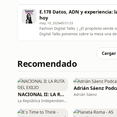
transformación digital, e-commerce y marke
de la región.En este episodio, exploramos c
E.178 Datos, ADN y experiencia: 
velocidad vs control,
hoy
may. 19, 2026
00:51:53
Fashion Digital Talks | ¿El propósito vende
Digital Talks ponemos sobre la mesa una d
industria: ¿el propósito realmente está g
Laura Osorio, diseñadora de vestuario y es
experiencia en la industri
Cargar
Recomendado
NACIONAL II: LA RUTA DEL EXILIO
Adrián Sáenz
La República Independiente de la Radio