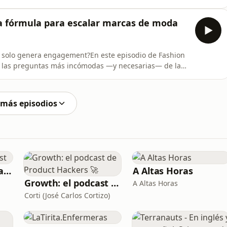
ting digital para algunas de las marcas más relevantes
ómo escalar en digital implica navegar tensiones clave:
la fórmula para escalar marcas de moda
 o solo genera engagement?En este episodio de Fashion
e las preguntas más incómodas —y necesarias— de la
enerando negocio o solo engagement?Nos acompaña
pecialista en gerencia de marca con más de 15 años de
 más episodios
Adrián Sáenz Podcast
A Altas Horas
Growth: el podcast de Product Hackers 🚀
A Altas Horas
Corti (José Carlos Cortizo)