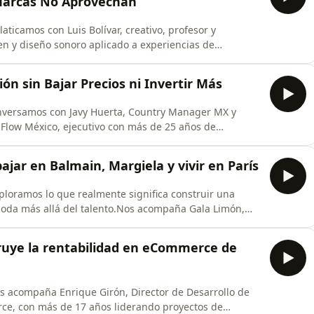
s Marcas No Aprovechan
platicamos con Luis Bolívar, creativo, profesor y
gen y diseño sonoro aplicado a experiencias de
 más de 20 años en la industria colaborando con
abbana, Louis Vuitton y Benito Santos, además de
n sin Bajar Precios ni Invertir Más
conversamos con Javy Huerta, Country Manager MX y
 Flow México, ejecutivo con más de 25 años de
ogía y servicios financieros en México y
étodos de pago impactan directamente la conversión,
bajar en Balmain, Margiela y vivir en París
xploramos lo que realmente significa construir una
 moda más allá del talento.Nos acompaña Gala Limón,
da en París, con experiencia en casas de lujo como
rado con figuras como Olivier Rousteing y John
struye la rentabilidad en eCommerce de
nos acompaña Enrique Girón, Director de Desarrollo de
e, con más de 17 años liderando proyectos de