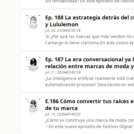
sin rentabilidad? En este episodio de Fashio
conversamos con Ana María Capio Mendoza, 
destacada en estrategia, innovación y lider
Ep. 188 La estrategia detrás del 
Ases Consultores y
y Lululemon
jul. 28, 2026
00:50:18
🚀 ¿Por qué las marcas que más venden no 
Camargo lo tiene clarísimo.En este nuevo ep
Camargo, uno de los referentes en e-comme
sobre las decisiones estratégicas que están 
Ep. 187 La era conversacional ya 
Latinoamérica.Con más de 2
relación entre marcas de moda 
jul. 21, 2026
00:40:59
¿La inteligencia artificial realmente está 
automatizando procesos? Descúbrelo en este 
artificial está redefiniendo la forma en que 
verdadera transformación digital no comienza
E.186 Cómo convertir tus raíces 
una visión centrada en e
de tu marca
jul. 14, 2026
00:49:20
¿Cómo se construye una marca de moda con 
✨En este nuevo episodio de Fashion Digital
modas, fundadora y directora creativa de 