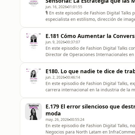
Sensorial: La Estrategia que la
jun. 16, 2026
01:01:55
🎙️ En este episodio de Fashion Digital Talks 
especialista en estilismo, dirección de ima
moda.Luis ha construido una trayectoria de
marcas internacionales como Dolce &amp; G
E.181 Cómo Aumentar la Conversió
participar en proyectos presentados
jun. 9, 2026
00:37:07
En este episodio de Fashion Digital Talks 
Director de Operaciones Internacionales en
experiencia en la industria de pagos, tecnol
Latinoamérica.Platicamos sobre cómo los m
E180. Lo que nadie te dice de tra
la rentabilidad y el crecimiento de las ma
jun. 2, 2026
00:46:14
En este episodio de Fashion Digital Talks, e
carrera internacional en la industria de la
creativa multidisciplinaria mexicana radica
Balmain y Maison Margiela, donde ha colabo
E.179 El error silencioso que de
Galliano. Su trabajo ha ves
moda
may. 26, 2026
00:55:24
En este episodio de Fashion Digital Talks, 
Negocios para North Latam en InfraCommerc