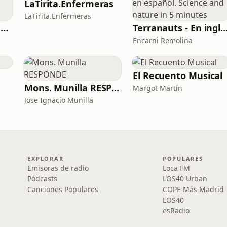
LaTirita.Enfermeras
LaTirita.Enfermeras
Planeta Roma - AS Roma Podcast en Español
Terranauts - En inglés y en español. Science and nature in
Encarni Remolina
El Recuento Musical
Mons. Munilla RESPONDE
Margot Martín
Jose Ignacio Munilla
EXPLORAR
POPULARES
Emisoras de radio
Loca FM
Pódcasts
LOS40 Urban
Canciones Populares
COPE Más Madrid
LOS40
esRadio