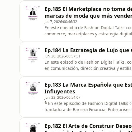
el diseño contemporáneo con la riqueza cul
Ep.185 El Marketplace no toma dec
Paola ha presentado sus c
marcas de moda que más vende
jul. 7, 2026
00:46:32
En este episodio de Fashion Digital Talks co
commerce, marketplaces y estrategia digita
empresas a escalar sus ventas mediante deci
ha formado parte de compañías como Buscap
Ep.184 La Estrategia de Lujo que
asesorar a marcas líderes para op
jun. 30, 2026
00:57:51
En este episodio de Fashion Digital Talks, 
en comunicación, dirección creativa y estil
ha convertido en uno de los activos más im
exitosos.Con más de 18 años de experiencia,
Ep.183 La Marca Española que Est
internacionales como
Influyentes
jun. 23, 2026
00:54:07
🎙️ En este episodio de Fashion Digital Talk
fundadora de Barrera Financial Enterprises
años de experiencia trabajando con empres
trayectoria única combinando finanzas, bra
Ep.182 El Arte de Construir Dese
USA ha logrado posicionars