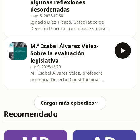
algunas reflexiones
internacional- en una entrevista con
desordenadas
Andrés Betancor, catedrático de
Derecho Administrativo en la
may. 5, 2025
17:58
Ignacio Díez-Picazo, Catedrático de
Universidad Pompeu Fabra.
Derecho Procesal, nos ofrece su visión
sobre las Instituciones en el Estado
Democrático de Derecho- El recurso
M.ª Isabel Álvarez Vélez-
de amparo: retos reales y falsos
Sobre la evaluación
problemas: algunas reflexiones
legislativa
desordenadas- en una entrevista con
abr. 9, 2025
16:29
Andrés Betancor, catedrático de
M.ª Isabel Álvarez Vélez, profesora
Derecho Administrativo en la
ordinaria Derecho Constitucional
Universidad Pompeu Fabra.
ICADE, nos ofrece su visión sobre las
Instituciones en el Estado
Democrático de Derecho- Sobre la
Cargar más episodios
evaluación legislativa- en una
Recomendado
entrevista con Andrés Betancor,
catedrático de Derecho Administrativo
en la Universidad Pompeu Fabra.