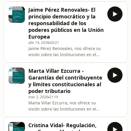
Independencia del Poder Judicial y
Jaime Pérez Renovales- El
elección de los vocales togados del
principio democrático y la
Consejo General del Poder Judicial- en
responsabilidad de los
una entrevista con Andrés Betancor,
poderes públicos en la Unión
catedrático de Derecho Administrativo
Europea
en la Universidad Pompeu Fabra.
abr. 14, 2026
20:21
Jaime Pérez Renovales, nos ofrece su
visión sobre las Instituciones en el
Estado Democrático de Derecho- El
principio democrático y la
Marta Villar Ezcurra -
responsabilidad de los poderes
Garantías del contribuyente
públicos en la Unión Europea- en una
y límites constitucionales al
entrevista con Andrés Betancor,
poder tributario
catedrático de Derecho Administrativo
mar. 2, 2026
21:19
en la Universidad Pompeu Fabra.
Marta Villar Ezcurra, nos ofrece su
visión sobre las Instituciones en el
Estado Democrático de Derecho-
Garantías del contribuyente y límites
Cristina Vidal- Regulación,
constitucionales al poder tributario-