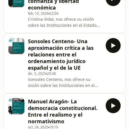
confianza y libertad
en una entrevista con Andrés
económica
Betancor, catedrático de Derecho
feb. 10, 2026
22:04
Administrativo en la Universidad
Cristina Vidal, nos ofrece su visión
Pompeu Fabra.
sobre las Instituciones en el Estado
Democrático de Derecho- Regulación,
confianza y libertad económica: el
Sonsoles Centeno- Una
papel institucional de los
aproximación crítica a las
Supervisores Financieros en el Estado
relaciones entre el
democrático de Derecho- en una
ordenamiento jurídico
entrevista con Andrés Betancor,
español y el de la UE
catedrático de Derecho Administrativo
en la Universidad Pompeu Fabra.
dic. 5, 2025
20:38
Sonsoles Centeno, nos ofrece su
visión sobre las Instituciones en el
Estado Democrático de Derecho- Una
aproximación crítica a las relaciones
Manuel Aragón- La
entre el ordenamiento jurídico
democracia constitucional.
español y el de la UE- en una
Entre el realismo y el
entrevista con Andrés Betancor,
normativismo
catedrático de Derecho Administrativo
oct. 24, 2025
19:19
en la Universidad Pompeu Fabra.