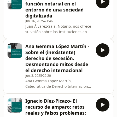
función notarial en el
fundamentales, bioética y teoría del
entorno de una sociedad
derecho, Pablo de Lora ha dedicado
digitalizada
su carrera a analizar los límites del
jun. 16, 2025
21:46
derecho en sociedades democráticas.
Juan Álvarez-Sala, Notario, nos ofrece
Es autor de numerosos ensayos sobre
su visión sobre las Instituciones en el
libertad, identidad y autonomía
Estado Democrático de Derecho- La
personal, y u
función notarial en el entorno de una
Ana Gemma López Martín -
sociedad digitalizada- en una
Sobre el (inexistente)
entrevista con Andrés Betancor,
derecho de secesión.
catedrático de Derecho Administrativo
Desmontando mitos desde
en la Universidad Pompeu Fabra.
el derecho internacional
jun. 3, 2025
22:20
Ana Gemma López Martín,
Catedrática de Derecho Internacional
Público, nos ofrece su visión sobre las
Instituciones en el Estado
Ignacio Díez-Picazo- El
Democrático de Derecho- Sobre el
recurso de amparo: retos
(inexistente) derecho de secesión.
reales y falsos problemas:
Desmontando mitos desde el derecho