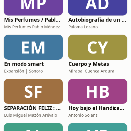
MP
AD
Mis Perfumes / Pablo Méndez
Autobiografía de un Yogui con sitar
Mis Perfumes Pablo Méndez
Paloma Lozano
EM
CY
En modo smart
Cuerpo y Metas
Expansión | Sonoro
Mirabai Cuenca Ardura
SF
HB
SEPARACIÓN FELIZ : Psicología, Dolor y Renacimiento
Hoy bajo el Handicap | Podcast de Golf
Luis Miguel Mazón Arévalo
Antonio Solans