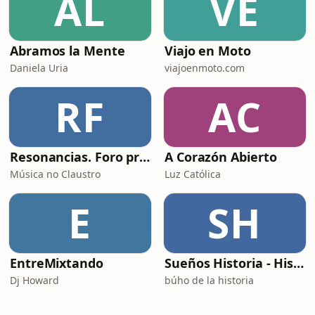
AL
VE
Abramos la Mente
Viajo en Moto
Daniela Uria
viajoenmoto.com
RF
AC
Resonancias. Foro profesional de instrumentos musicais
A Corazón Abierto
Música no Claustro
Luz Católica
E
SH
EntreMixtando
Sueños Historia - Histórico Podcast de historia relajada para dormir
Dj Howard
búho de la historia