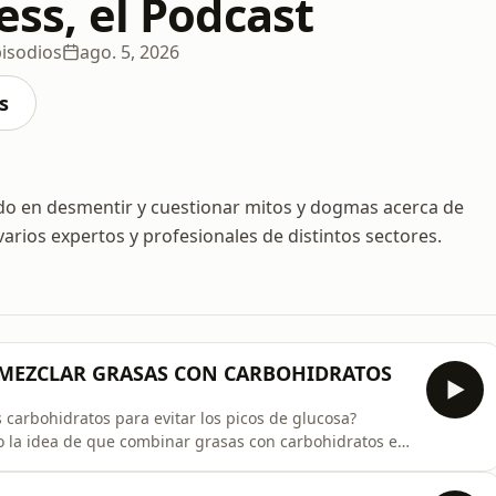
ness, el Podcast
isodios
ago. 5, 2026
s
o en desmentir y cuestionar mitos y dogmas acerca de
arios expertos y profesionales de distintos sectores.
 MEZCLAR GRASAS CON CARBOHIDRATOS
 carbohidratos para evitar los picos de glucosa?
o la idea de que combinar grasas con carbohidratos es
rque reduce el índice glucémico de la comida y
mbargo, centrarse únicamente en los picos de glucosa