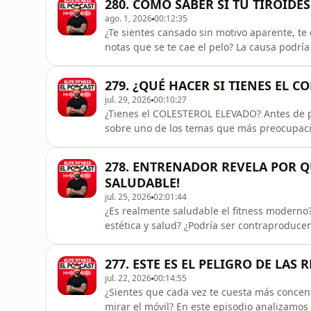
280. CÓMO SABER SI TU TIROID
puede hacer que pasemos por
ago. 1, 2026
00:12:35
¿Te sientes cansado sin motivo aparente, te
notas que se te cae el pelo? La causa podría
cómo interpretar correctamente una analític
conocer realmente el estado de tu salud ti
279. ¿QUÉ HACER SI TIENES EL C
suficiente, per
jul. 29, 2026
00:10:27
¿Tienes el COLESTEROL ELEVADO? Antes de p
sobre uno de los temas que más preocupación
¿Significa realmente que tienes un alto riesg
total o el LDL? ¿Deberías empezar a tomar es
278. ENTRENADOR REVELA POR 
episodio te expli
SALUDABLE!
jul. 25, 2026
02:01:44
¿Es realmente saludable el fitness moderno
estética y salud? ¿Podría ser contraproduc
Víctor Téllez, referente en entrenamiento h
cuestionar algunas de las creencias más arra
277. ESTE ES EL PELIGRO DE LAS
entrenamiento de hipertro
jul. 22, 2026
00:14:55
¿Sientes que cada vez te cuesta más concent
mirar el móvil? En este episodio analizamos có