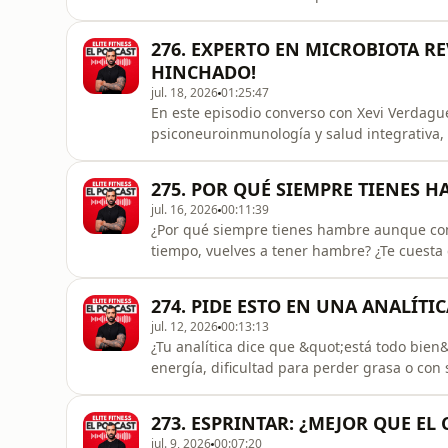
sobreestimulación digital están modificando
dopamina, la capacidad de concentración, l
276. EXPERTO EN MICROBIOTA RE
realidad.Vivimos rodeados de
HINCHADO!
jul. 18, 2026
01:25:47
En este episodio converso con Xevi Verdagu
psiconeuroinmunología y salud integrativa, 
hinchazón abdominal, los gases, la inflamaci
la conversación hablamos sobre microbiota, 
275. POR QUÉ SIEMPRE TIENES 
B12, ácido fólico, omega-3, vit
jul. 16, 2026
00:11:39
¿Por qué siempre tienes hambre aunque com
tiempo, vuelves a tener hambre? ¿Te cuesta 
nunca terminas de saciarte? En este episodio
qué ocurre esto y qué mecanismos regulan r
274. PIDE ESTO EN UNA ANALÍTI
hambre emocional, la re
jul. 12, 2026
00:13:13
¿Tu analítica dice que &quot;está todo bien
energía, dificultad para perder grasa o con
explico por qué una analítica convencional 
salud real y qué marcadores considero impre
273. ESPRINTAR: ¿MEJOR QUE E
preventiva.Hablaremos de
jul. 9, 2026
00:07:20