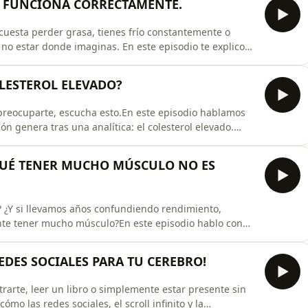
ES FUNCIONA CORRECTAMENTE.
 cuesta perder grasa, tienes frío constantemente o
 no estar donde imaginas. En este episodio te explico
a de tiroides y qué parámetros deberías solicitar para
roidea.Muchas personas creen que con mirar la TSH es
OLESTEROL ELEVADO?
reocuparte, escucha esto.En este episodio hablamos
 genera tras una analítica: el colesterol elevado.
o cardiovascular? ¿Es suficiente con mirar el colesterol
tatinas sin realizar más pruebas?A lo largo de este
QUÉ TENER MUCHO MÚSCULO NO ES
? ¿Y si llevamos años confundiendo rendimiento,
ente tener mucho músculo?En este episodio hablo con
íbrido y creador del concepto de humano híbrido, para
igadas sobre el ejercicio físico.Analizamos si el
 REDES SOCIALES PARA TU CEREBRO!
rarte, leer un libro o simplemente estar presente sin
mo las redes sociales, el scroll infinito y la