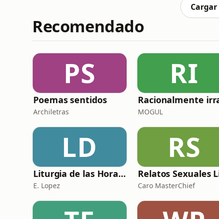
cerebro busca alimentos ricos en
Cargar
Recomendado
PS
RI
Poemas sentidos
Archiletras
MOGUL
LD
RS
Liturgia de las Horas (España)
E. Lopez
Caro MasterChief