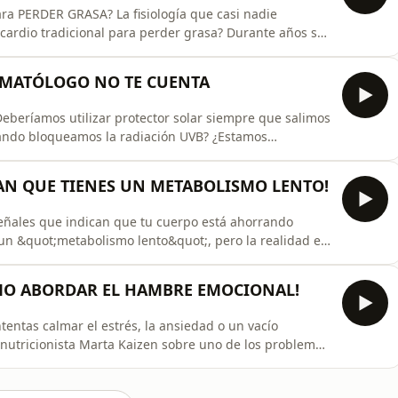
ra PERDER GRASA? La fisiología que casi nadie
l cardio tradicional para perder grasa? Durante años se
tensidad o hacer largas sesiones de bicicleta era la
, la fisiología nos muestra que existen alternativas
ERMATÓLOGO NO TE CUENTA
Deberíamos utilizar protector solar siempre que salimos
cuando bloqueamos la radiación UVB? ¿Estamos
?Durante los últimos años se ha popularizado la idea de
 protegernos constantemente. Sin embargo, cuando
CAN QUE TIENES UN METABOLISMO LENTO!
ñales que indican que tu cuerpo está ahorrando
n &quot;metabolismo lento&quot;, pero la realidad es
lico qué significa realmente que el organismo entre en
on las señales más frecuentes y cómo puedes recuperar
OMO ABORDAR EL HAMBRE EMOCIONAL!
ntas calmar el estrés, la ansiedad o un vacío
 nutricionista Marta Kaizen sobre uno de los problemas
utrición: el hambre emocional. Hablamos de cómo
cional, qué hay detrás de los atracones, por qué el