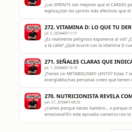
¿Los SPRINTS son mejores que el CARDIO pa
explica¿Son los sprints más efectivos que e
ha considerado que caminar, correr a baja in
mejor estrategia para adelgazar. Sin embargo
272. VITAMINA D: LO QUE TU D
capaces de generar u
jul. 5, 2026
00:11:17
¿Es realmente peligroso exponerse al sol? ¿
a la calle? ¿Qué ocurre con la vitamina D 
sacrificando nuestra salud por miedo al sol
que el sol es un enemigo del que debemos
271. SEÑALES CLARAS QUE INDI
analizamos la fisiología h
jul. 1, 2026
00:13:18
¿Tienes un METABOLISMO LENTO? Estas 7 se
energíaMuchas personas creen que tienen u
bastante más compleja. En este vídeo te exp
un contexto de ahorro energético, cuáles s
270. NUTRICIONISTA REVELA C
una mayor eficiencia meta
jun. 27, 2026
01:08:52
¿Comes porque tienes hambre… o porque inte
emocional?En este episodio converso con la
más frecuentes y menos comprendidos en n
diferenciar el hambre física del hambre emo