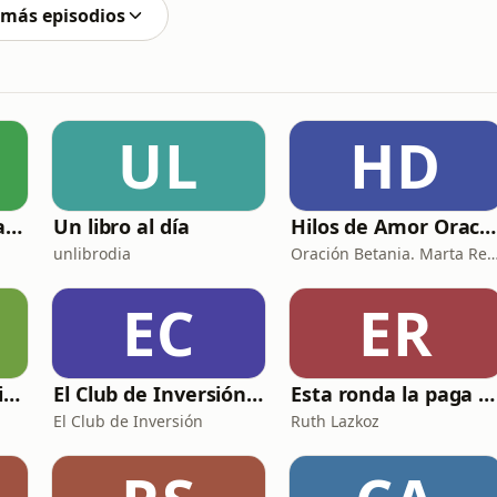
 más episodios
UL
HD
Racionalmente irracional
Un libro al día
Hilos de Amor Oraciones que sanan el alma. Encuentros íntimos con Dios.
unlibrodia
Oración Betania. Marta Reyes y Cristina
EC
ER
Relatos Sexuales Liberales
El Club de Inversión podcast
Esta ronda la paga Newton
El Club de Inversión
Ruth Lazkoz