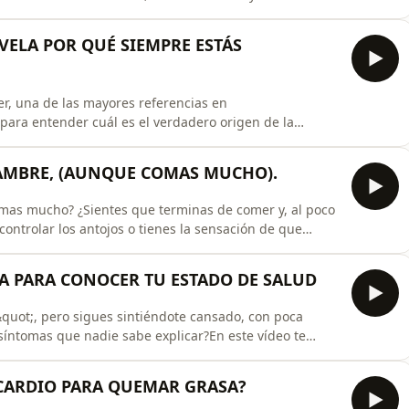
 el funcionamiento de nuestro cerebro, afectando a la
a salud mental y nuestra percepción de la
VELA POR QUÉ SIEMPRE ESTÁS
er, una de las mayores referencias en
para entender cuál es el verdadero origen de la
ón intestinal y los problemas digestivos. A lo largo de
SIBO, intolerancias alimentarias, metilación, vitamina
HAMBRE, (AUNQUE COMAS MUCHO).
as mucho? ¿Sientes que terminas de comer y, al poco
controlar los antojos o tienes la sensación de que
 te explico, desde un punto de vista fisiológico, por
ealmente el apetito. Descubrirás cómo influyen el
CA PARA CONOCER TU ESTADO DE SALUD
&quot;, pero sigues sintiéndote cansado, con poca
 síntomas que nadie sabe explicar?En este vídeo te
muchas veces es insuficiente para valorar tu estado de
scindibles desde una perspectiva fisiológica y
L CARDIO PARA QUEMAR GRASA?