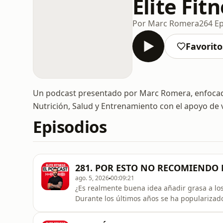
Elite Fit
Por Marc Romera
264 Ep
Favorito
Un podcast presentado por Marc Romera, enfocad
Nutrición, Salud y Entrenamiento con el apoyo de v
Episodios
281. POR ESTO NO RECOMIENDO
ago. 5, 2026
00:09:21
¿Es realmente buena idea añadir grasa a los
Durante los últimos años se ha popularizad
una estrategia metabólicamente superior po
ralentiza la absorción de la glucosa. Sin e