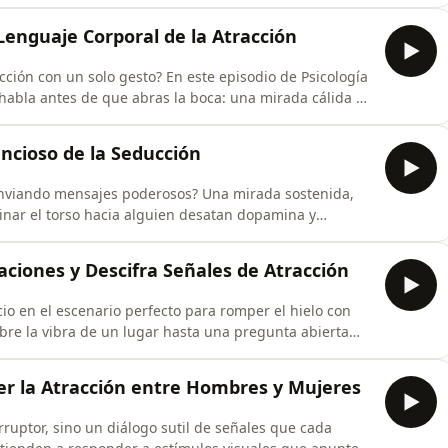
an además seguridad emocional, empatía y proyección a
uras, miradas y gestos—esas microseñales que revelan
 Lenguaje Corporal de la Atracción
cción con un solo gesto? En este episodio de Psicología
habla antes de que abras la boca: una mirada cálida y
bierta pueden disparar la curiosidad y la química al
turales, reaccionar a las señales no verbales y modular
encioso de la Seducción
 enviando mensajes poderosos? Una mirada sostenida,
linar el torso hacia alguien desatan dopamina y
onexión. Aprender a abrir con autenticidad—por ejemplo,
por la historia detrás de una foto—no es cuestión de
aciones y Descifra Señales de Atracción
o en el escenario perfecto para romper el hielo con
bre la vibra de un lugar hasta una pregunta abierta
e de líneas memorizadas: aquí aprenderás a observar el
ue a veces tu postura, tu mirada y tu sonrisa hablan
r la Atracción entre Hombres y Mujeres
rruptor, sino un diálogo sutil de señales que cada