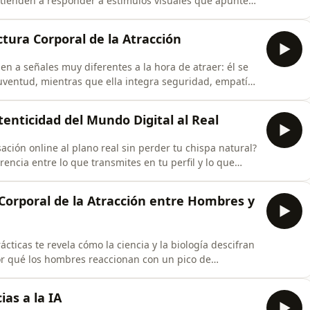
 tienden a responder a estímulos visuales que apunten
s valoran también la seguridad, la empatía y la
 a abrir conversaciones con comentarios breves y
ctura Corporal de la Atracción
a señales muy diferentes a la hora de atraer: él se
 juventud, mientras que ella integra seguridad, empatía
erás a interpretar posturas, miradas y gestos que
turas contextuales —esas preguntas sencillas sobre el
tenticidad del Mundo Digital al Real
ción online al plano real sin perder tu chispa natural?
rencia entre lo que transmites en tu perfil y lo que
 en un detalle concreto—esa foto cocinando o tu
iosidad y la respuesta. Aprenderás también a leer las
 Corporal de la Atracción entre Hombres y
ácticas te revela cómo la ciencia y la biología descifran
por qué los hombres reaccionan con un pico de
mientras las mujeres integran señales de seguridad,
rás a leer el lenguaje corporal: postura abierta,
as a la IA