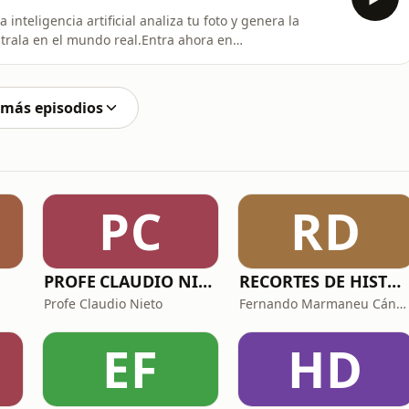
inteligencia artificial analiza tu foto y genera la
trala en el mundo real.Entra ahora en
tibilidad con tu parejaSube dos fotos y nuestra IA
ra ahora en https://compatibles.top/Conecta
l
 más episodios
PC
RD
PROFE CLAUDIO NIETO
RECORTES DE HISTORIA Y CIENCIA
Profe Claudio Nieto
Fernando Marmaneu Cánovas
EF
HD