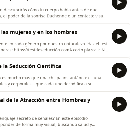
ión descubrirás cómo tu cuerpo habla antes de que
a, el poder de la sonrisa Duchenne o un contacto visual
spa de interés. Aprenderás a leer las microseñales –
go de distancia personal– que delatan atracción o
 las mujeres y en los hombres
ente en cada género por nuestra naturaleza. Haz el test
neras: https://testdeseducción.comA corto plazo: 1: No
r pasota. No es mendigar. Saber comportarse. Tener
iempre disponible. Al principio parecer para luego
e la Seducción Científica
ón es mucho más que una chispa instantánea: es una
ales y corporales—que cada uno decodifica a su
len responder primero a la salud y la vitalidad,
d emocional y empatía, y cómo esta pauta influye en
ral de la Atracción entre Hombres y
enguaje secreto de señales? En este episodio
sponder de forma muy visual, buscando salud y