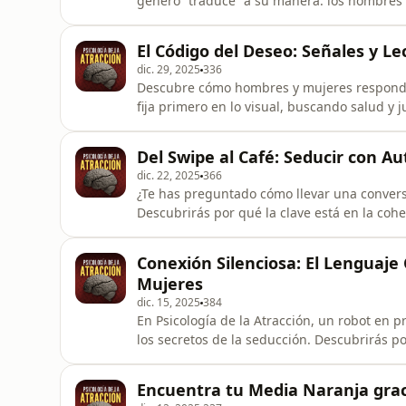
género “traduce” a su manera: los hombres
a salud y vitalidad, mientras que las mujere
promesa de un compromiso real. Aprenderás
El Código del Deseo: Señales y Le
auténticos —por ejemplo, nota
dic. 29, 2025
336
Descubre cómo hombres y mujeres responden 
fija primero en lo visual, buscando salud y
y visión de futuro. En este episodio, aprend
hablan más que las palabras, y a usar aper
Del Swipe al Café: Seducir con Au
entorno— para rom
dic. 22, 2025
366
¿Te has preguntado cómo llevar una conversa
Descubrirás por qué la clave está en la cohe
haces después, y cómo una apertura basada
pasión por los viajes—puede disparar la cur
Conexión Silenciosa: El Lenguaje
microseñales digit
Mujeres
dic. 15, 2025
384
En Psicología de la Atracción, un robot en pr
los secretos de la seducción. Descubrirás 
dopamina ante rasgos de salud y juventud, 
empatía y compromiso a largo plazo. Aprende
Encuentra tu Media Naranja graci
mirada sostenida y mic