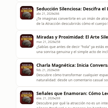
juventud, mientras que las mujeres integr
largo plazo. Aprenderás a decodificar post
Seducción Silenciosa: Descifra el
si puedes avanzar o si es mejor baj
abr. 21, 2026
266
¿Te imaginas convertirte en un imán de atra
de la Atracción descubrirás cómo el cuerpo 
estable, una sonrisa sincera y una postura a
instante. Aprenderás a diseñar aperturas na
Miradas y Proximidad: El Arte Sil
tu voz p
mar. 21, 2026
258
¿Sabías que antes de decir “hola” ya estás
una sonrisa genuina y el simple acto de inc
oxitocina, preparando el terreno para la c
comentando algo del entorno o preguntando 
Charla Magnética: Inicia Convers
frases mágicas, sino d
feb. 21, 2026
268
Descubre cómo transformar cualquier espaci
naturalidad: desde un comentario casual so
que despierte la historia del otro. Olvídat
entorno y a conectar con autenticidad, porq
Señales que Enamoran: Cómo Lee
más fuerte que tus
ene. 21, 2026
269
Descubre por qué la atracción no es un inte