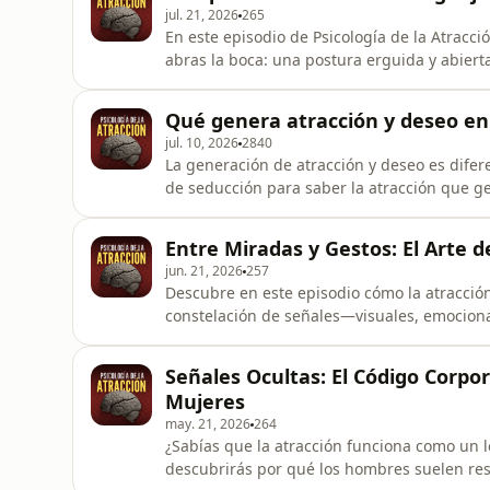
jul. 21, 2026
265
En este episodio de Psicología de la Atracc
abras la boca: una postura erguida y abiert
firme pueden convertir un saludo en una chi
desde la inclinación del tronco hasta el jue
Qué genera atracción y deseo en
ponen freno, gracia
jul. 10, 2026
2840
La generación de atracción y deseo es difer
de seducción para saber la atracción que ge
tener necesidad (no digo mostrar) No es se
hobbies. Tener cosas que hacer y no estar s
Entre Miradas y Gestos: El Arte d
convertirte en e
jun. 21, 2026
257
Descubre en este episodio cómo la atracci
constelación de señales—visuales, emocion
manera. Aprenderás por qué los hombres sue
mientras que las mujeres integran segurida
Señales Ocultas: El Código Corpo
tus primeros acercamientos. Además,
Mujeres
may. 21, 2026
264
¿Sabías que la atracción funciona como un l
descubrirás por qué los hombres suelen re