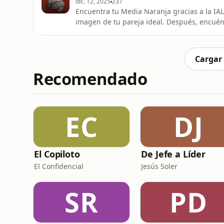
dic. 12, 2025
237
Encuentra tu Media Naranja gracias a la IALa 
imagen de tu pareja ideal. Después, encuén
https://medianaranja.top/Descubre tu compa
analizará la compatibilidad como parejaEnt
con personas interesantes al instanteVideol
Cargar
Recomendado
EC
DJ
El Copiloto
De Jefe a Líder
El Confidencial
Jesús Soler
SR
PD