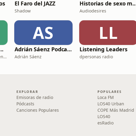
os
El Faro del JAZZ
Historias de sexo muy intensas y
Shadow
Audiodesires
AS
LL
L II: LA RUTA DEL EXILIO
Adrián Sáenz Podcast
Listening Leaders
La República Independiente de la Radio
Adrián Sáenz
dpersonas radio
EXPLORAR
POPULARES
Emisoras de radio
Loca FM
Pódcasts
LOS40 Urban
Canciones Populares
COPE Más Madrid
LOS40
esRadio