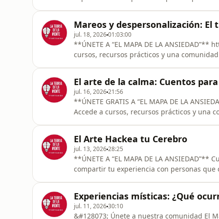
https://www.skool.com/elmapadelaansiedad ️ **LA TEORÍA DE LA MENTE | HISTORIAS DE 
JUEVES** Di en voz alta una palabra: **“kiki”**. Ahora prueba con **“bouba”**. Aunque ninguna
Mareos y despersonalización: El 
de las dos significa nada, probablemente 
jul. 18, 2026
01:03:00
**ÚNETE A “EL MAPA DE LA ANSIEDAD”** https://www.skool.com/elmapadelaansiedad Accede a
cursos, recursos prácticos y una comunidad
personas, resolver dudas y aprender herram
**¿Sientes mareos, inestabilidad o la sens
El arte de la calma: Cuentos par
constantemente que estos
jul. 16, 2026
21:56
**ÚNETE GRATIS A “EL MAPA DE LA ANSIEDAD”** https://www.skool.com/elmapade
Accede a cursos, recursos prácticos y una 
sentirte acompañado y aprender nuevas he
**¿Necesitas calmar la mente, relajarte y desconecta
El Arte Hackea tu Cerebro
**AMADAG TV** te invitamos a es
jul. 13, 2026
28:25
**ÚNETE A “EL MAPA DE LA ANSIEDAD”** Cur
compartir tu experiencia con personas que 
https://www.skool.com/elmapadelaansiedad **EL CEREBRO TAMBIÉN HACE ARTE** ¿Por qué u
señal de tráfico simplemente nos informa, 
Experiencias místicas: ¿Qué ocur
pueden detenernos, emocionarnos y llevar
jul. 11, 2026
30:10
&#128073; Únete a nuestra comunidad El Ma