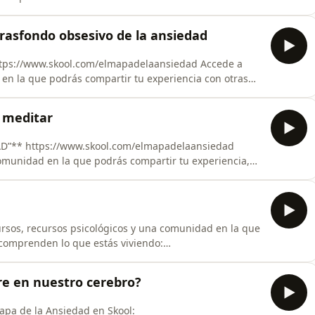
UN
trasfondo obsesivo de la ansiedad
hayas imaginado qu
 en la que podrás compartir tu experiencia con otras
ientas para comprender y manejar la ansiedad. ‍
ación de estar desconectado de ti mismo? ¿Te preocupa
a meditar
laansiedad
comunidad en la que podrás compartir tu experiencia,
rramientas para comprender y manejar la ansiedad.
r antes de dormir?** En este vídeo de
sos, recursos psicológicos y una comunidad en la que
comprenden lo que estás viviendo:
na
mientras que un cuadro, una canción o una película
re en nuestro cerebro?
nos
pa de la Ansiedad en Skool: