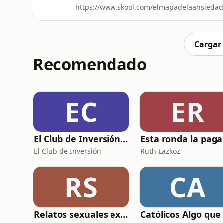
https://www.skool.com/elmapadelaansiedad ¿Es posible que una experiencia mística tenga u
explicación biológica? En este episodio de L
entre la neurología y la espiritualidad. Part
Ramachandran sobre la epilepsia del lóbul
Cargar
Recomendado
EC
ER
El Club de Inversión podcast
El Club de Inversión
Ruth Lazkoz
RS
CA
Relatos sexuales explícitos