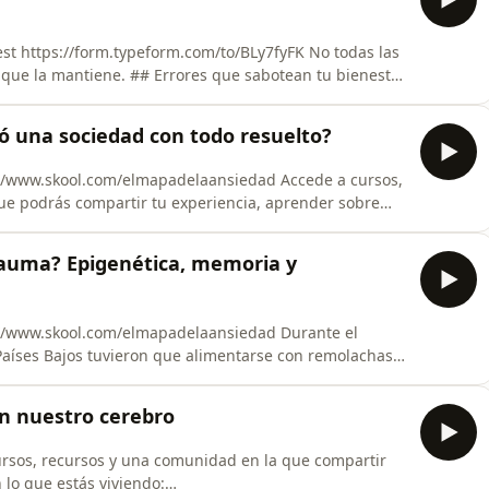
est https://form.typeform.com/to/BLy7fyFK No todas las
es que sabotean tu bienestar
 del bienestar? En esta charla de **AMADAG TV**,
ó una sociedad con todo resuelto?
ool.com/elmapadelaansiedad Accede a cursos,
ue podrás compartir tu experiencia, aprender sobre
 comprenden lo que estás viviendo. ¿Qué ocurre
seguridad, pero pierde el propósito, los vínculos y la
rauma? Epigenética, memoria y
w.skool.com/elmapadelaansiedad Durante el
Países Bajos tuvieron que alimentarse con remolachas,
upación nazi, el bloqueo de suministros y un invierno
na devastadora. Sin embargo, sus consecuencias no
en nuestro cerebro
sos, recursos y una comunidad en la que compartir
lo que estás viviendo: