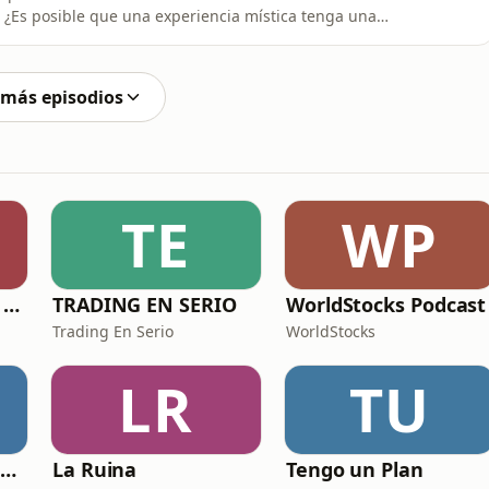
na
a Teoría de la Mente exploramos la fascinante frontera
iendo de las investigaciones del neurólogo V.S.
o temp
 más episodios
TE
WP
Esta ronda la paga Newton
TRADING EN SERIO
WorldStocks Podcast
Trading En Serio
WorldStocks
LR
TU
Católicos Algo que Saber
La Ruina
Tengo un Plan