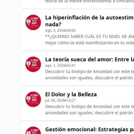
teoría de la mente entrevistamos a Emilian
importantes de nuestra vida mental: la atención. ¿Por qué nuestra mente se e
determinados pensamientos? ¿Cómo influye 
La hiperinflación de la autoestim
dirigirla de otra manera? Una conver
nada?
ago. 3, 2026
39:06
**¿QUIERES SABER CUÁL ES TU NIVEL DE ANSIEDAD?** Haz nuestro **Test de 
mejor cómo se está manifestando en tu vida. **Haz el test aquí:
https://form.typeform.com/to/BLy7fyFK **EL TROFEO DE LOS QUE PERDIERON | La teoría de la
mente** ¿Necesitamos sentirnos especiales para tener una buena autoestima? Durante años
La teoría sueca del amor: Entre la
hemos asociado la autoestima con elogios, p
ago. 1, 2026
32:41
Descubrir tu biotipo de Ansiedad con este t
ansiedades son iguales, descubre el patrón que la mantiene. ## 
sentimos A veces intentamos escapar de nuestras emociones sin detenernos a comprender qué
quieren mostrarnos. El miedo, la tristeza, 
El Dolor y la Belleza
que debamos elimina
jul. 30, 2026
13:27
Descubrir tu biotipo de Ansiedad con este t
ansiedades son iguales, descubre el patrón que la mantiene. El dolor y
partir de “Hope There’s Someone” ¿Puede haber belleza dentro del dolor? ¿Por qué algunas
canciones consiguen expresar aquello que nosotros 
Gestión emocional: Estrategias p
AMADAG TV nos acercam