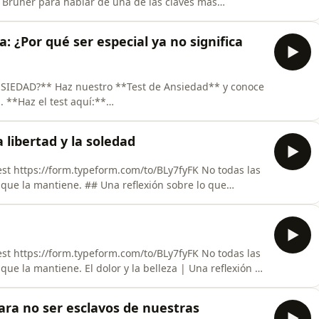
o Bruner para hablar de una de las claves más
ngancha a
la atención en la ansiedad? ¿Podemos aprender a
a: ¿Por qué ser especial ya no significa
Ansiedad** y conoce
**
 libertad y la soledad
remios y f
est https://form.typeform.com/to/BLy7fyFK No todas las
Una reflexión sobre lo que
la incertidumbre o la soledad no siempre son obstáculos
est https://form.typeform.com/to/BLy7fyFK No todas las
 la belleza | Una reflexión a
no sabemos nombrar? En este vídeo de
ara no ser esclavos de nuestras