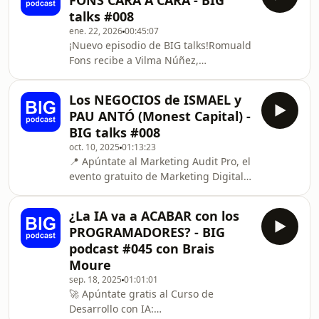
FONS CARA A CARA - BIG
solo 2 horas al día? En este podcast
talks #008
me siento con 5 hackers de élite —
ene. 22, 2026
00:45:07
profesores del Máster en
¡Nuevo episodio de BIG talks!Romuald
Ciberseguridad y Hacking Ético de
Fons recibe a Vilma Núñez,
BIG School— para destapar los
empresaria, consultora en marketing
secretos mejor guardados del
y negocios y speaker, para tener una
hacking: desde lo más fascinante…
Los NEGOCIOS de ISMAEL y
conversación sin filtros sobre
hasta lo más oscuro.
PAU ANTÓ (Monest Capital) -
propósito, evolución profesional y
BIG talks #008
cómo la IA está reconfigurando el
oct. 10, 2025
01:13:23
mundo de los negocios y el
📍 Apúntate al Marketing Audit Pro, el
marketing. Charlan sobre salir del
evento gratuito de Marketing Digital
mainstream para enfocarse en
online:
audiencias más cualificadas, de las
https://thebigschool.com/sp/marketing-
“ego-métricas”, de terapia para CEOs
¿La IA va a ACABAR con los
audit-pro-a-yt/🔵 Ofertas de empleo
PROGRAMADORES? - BIG
BIGSEO:- Technical Product Manager -
podcast #045 con Brais
AI Solution:
Moure
https://www.linkedin.com/jobs/view/4308027197/
sep. 18, 2025
01:01:01
🔵 Ofertas de empleo BIG school:-
🚀 Apúntate gratis al Curso de
Product Manager:
Desarrollo con IA:
https://www.linkedin.com/jobs/view/4308037034/-