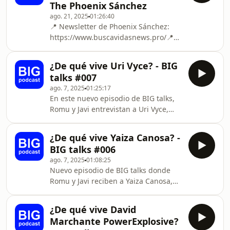
The Phoenix Sánchez
esta ocasión, Jon Hernández vuelve a
ago. 21, 2025
01:26:40
nuestro plató para hablar de la
📍 Newsletter de Phoenix Sánchez:
actualidad y novedades de este
https://www.buscavidasnews.pro/📍
mundo que no para de evolucionar: la
Matricúlate ahora Máster de
Inteligencia Artificial.Hacemos un
Inteligencia Artificial:
repaso a GPT-5, uno de los modelos
¿De qué vive Uri Vyce? - BIG
https://thebigschool.com/master-
má
talks #007
ia/En el episodio de hoy traemos de
ago. 7, 2025
01:25:17
nuevo a David "Phoenix" Sánchez, uno
En este nuevo episodio de BIG talks,
de los referentes más polémicos y
Romu y Javi entrevistan a Uri Vyce,
auténticos del mundo del SEO.
emprendedor y exinfluencer que
Charlamos sobre el eterno debate
decidió dejar atrás un canal de
entre nicheros y SEOs de agencia, un
¿De qué vive Yaiza Canosa? -
YouTube con millones de visitas…
cara a cara lleno de retos y verdades
BIG talks #006
para fundar una startup que está
incó
ago. 7, 2025
01:08:25
revolucionando el acceso a la
Nuevo episodio de BIG talks donde
vivienda: habitación.com.Una
Romu y Javi reciben a Yaiza Canosa,
conversación sobre el lado real del
CEO y fundadora de GOI, el operador
emprendimiento: dejar lo seguro por
logístico que ha revolucionado el
una idea, levantar capital entre
¿De qué vive David
sector del transporte de mercancías
dificultades, montar un negocio co
Marchante PowerExplosive?
voluminosas en España. Reconocida