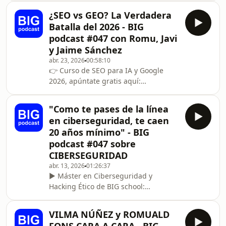
puede cambiar por completo
¿SEO vs GEO? La Verdadera
cualquier negocio: saber
Batalla del 2026 - BIG
vender.Diego explica por qué la
podcast #047 con Romu, Javi
mayoría de personas venden mal, por
y Jaime Sánchez
qué el cierre no es la parte más
abr. 23, 2026
00:58:10
importante de una venta y qué
👉 Curso de SEO para IA y Google
diferencia a un vendedor que
2026, apúntate gratis aquí:
simplemente vende mucho de uno
https://thebigschool.com/sp/curso-de-
que realmente entiende el
seo-a-rrss/?
sistema.También hablamos de cómo
"Como te pases de la línea
utm_source=rrssbigseo&amp;utm_medium=social
en ciberseguridad, te caen
lz-curso-de-seo-------------------------------
20 años mínimo" - BIG
--------En este nuevo episodio de BIG
podcast #047 sobre
podcast, Romuald Fons, Javier
CIBERSEGURIDAD
Martínez y Jaime Sánchez discuten el
sobre la actualidad del SEO (¿GEO?) y
abr. 13, 2026
01:26:37
► Máster en Ciberseguridad y
cómo las inteligencias artificiale
Hacking Ético de BIG school:
https://thebigschool.com/master-
ciberseguridad-hacking-etico/¿Es
VILMA NÚÑEZ y ROMUALD
posible ganar millones trabajando