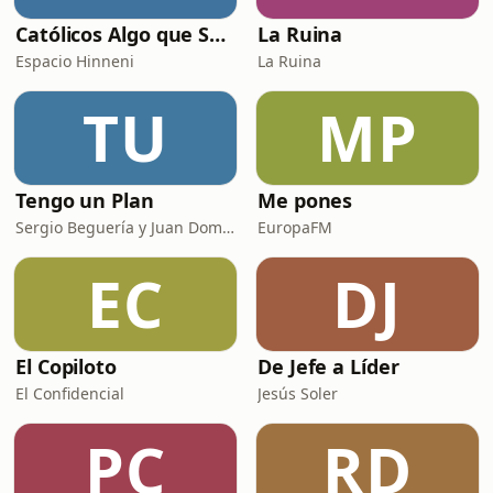
Católicos Algo que Saber
La Ruina
Espacio Hinneni
La Ruina
TU
MP
Tengo un Plan
Me pones
Sergio Beguería y Juan Domínguez
EuropaFM
EC
DJ
El Copiloto
De Jefe a Líder
El Confidencial
Jesús Soler
PC
RD