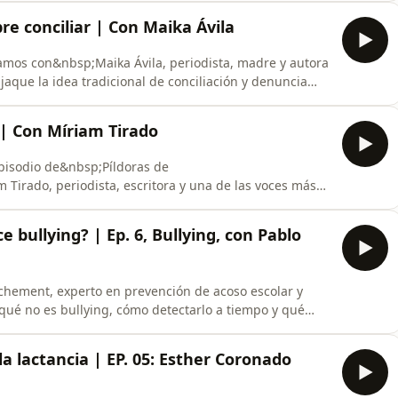
oz interna (“el yo cabrón”), hablamos de redes
bre conciliar | Con Maika Ávila
lamos con&nbsp;Maika Ávila, periodista, madre y autora
aque la idea tradicional de conciliación y denuncia
sabían: que conciliar no es realista en un sistema que
revisar creencias, desmontar mitos y abrir
 | Con Míriam Tirado
episodio de&nbsp;Píldoras de
irado, periodista, escritora y una de las voces más
l mundo de habla hispana.&nbsp;Autora de más de 30
ímites,&nbsp;Tengo un volcán&nbsp;o&nbsp;El hilo
e bullying? | Ep. 6, Bullying, con Pablo
iar Junto
chement, experto en prevención de acoso escolar y
ué no es bullying, cómo detectarlo a tiempo y qué
ar el acoso escolar desde la familia y el centro
retas para intervenir si nuestro hijo o hija sufre
 lactancia | EP. 05: Esther Coronado