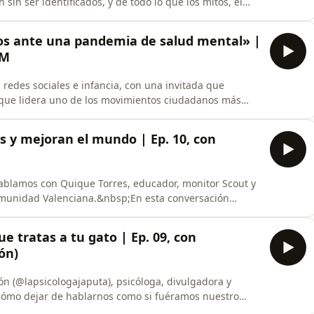
sin ser identificados, y de todo lo que los mitos, el
an en la sombra.Paloma Merello es Profesora Titular en
 desarrollo del talento y divulgadora científica sobre
os ante una pandemia de salud mental» |
LM
redes sociales e infancia, con una invitada que
 que lidera uno de los movimientos ciudadanos más
arina Fernández es doctora en psicología, profesora e
ersitat Abat Oliba CEU de Barcelona, y presidenta de
s y mejoran el mundo | Ep. 10, con
hablamos con Quique Torres, educador, monitor Scout y
Comunidad Valenciana.&nbsp;En esta conversación
acto del movimiento Scout: el mayor movimiento juvenil
íses y más de 50 millones de miembros. Descubrimos
ue tratas a tu gato | Ep. 09, con
ón)
n (@lapsicologajaputa), psicóloga, divulgadora y
y cómo dejar de hablarnos como si fuéramos nuestro
eja de tratarte como el culo” y “Cómo sobrevivir a las