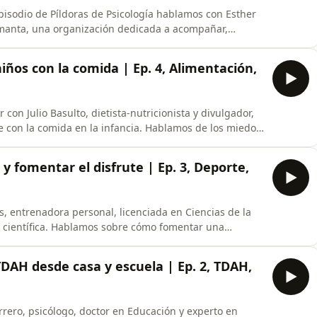
episodio de Píldoras de Psicología hablamos con Esther
manta, una organización dedicada a acompañar,
so de la lactancia materna.Esther nos habla sobre la
s que aún persisten en torno a la lactancia, el papel
iños con la comida | Ep. 4, Alimentación,
con Julio Basulto, dietista-nutricionista y divulgador,
 con la comida en la infancia. Hablamos de los miedos
 lo suficiente” o el “solo quiere chuches”, y analizamos
os alimentarios de los más pequeños.Julio desmonta
 y fomentar el disfrute | Ep. 3, Deporte,
, entrenadora personal, licenciada en Ciencias de la
ra científica. Hablamos sobre cómo fomentar una
ia, sin caer en la presión o la sobreexigencia que a
neficios físicos y emocionales de la actividad física, y
AH desde casa y escuela | Ep. 2, TDAH,
rero, psicólogo, doctor en Educación y experto en