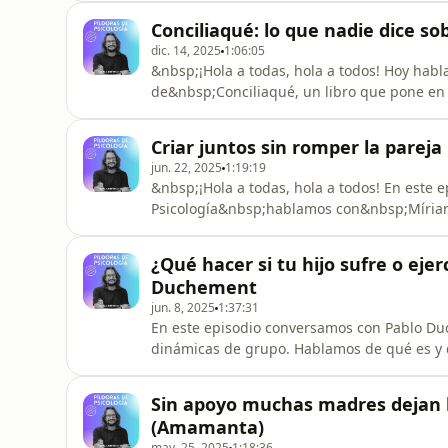
putadas de la vida”, ponemos nombre a esa v
Conciliaqué: lo que nadie dice so
sociales y comparación, de
dic. 14, 2025
1:06:05
&nbsp;¡Hola a todas, hola a todos! Hoy hab
de&nbsp;Conciliaqué, un libro que pone en j
con contundencia lo que muchas familias ya 
no cuida.&nbsp;Un episodio necesario para 
Criar juntos sin romper la pareja
conversaciones incómodas
jun. 22, 2025
1:19:19
&nbsp;¡Hola a todas, hola a todos! En este 
Psicología&nbsp;hablamos con&nbsp;Míriam T
reconocidas de la crianza consciente en e
libros, entre ellos&nbsp;Rabietas,&nbsp;L
¿Qué hacer si tu hijo sufre o ejerc
invisible, Míriam acaba de publicar&nbsp;Cr
Duchement
jun. 8, 2025
1:37:31
En este episodio conversamos con Pablo Du
dinámicas de grupo. Hablamos de qué es y q
estrategias pueden ayudar a prevenir y abord
educativo.Pablo nos ofrece herramientas conc
Sin apoyo muchas madres dejan la
bullying, y también si se enc
(Amamanta)
may. 25, 2025
1:18:36