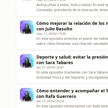
&nbsp;¡Hola a todas, hola a todos! En este 
Coronado, presidenta de la asociación Ama
informar y apoyar a las familias en el proce
importancia de los grupos de apoyo, los mito
Cómo mejorar la relación de los n
de las asesoras, la
con Julio Basulto
may. 11, 2025
1:15:36
En este episodio tenemos el placer de hablar 
sobre cómo fomentar una relación saludable
frecuentes de las familias, como el “no come
cómo influye la actitud adulta en los hábit
Deporte y salud: evitar la presión
mitos so
con Sara Tabares
abr. 27, 2025
1:20:41
En este episodio charlamos con Sara Tabares
Actividad Física y del Deporte, y divulgado
relación sana con el deporte desde la infanc
veces lleva al rechazo.Sara nos explica los be
Cómo entender y acompañar el TD
cómo adaptar
con Rafa Guerrero
abr. 13, 2025
1:05:26
En este episodio conversamos con Rafa Guer