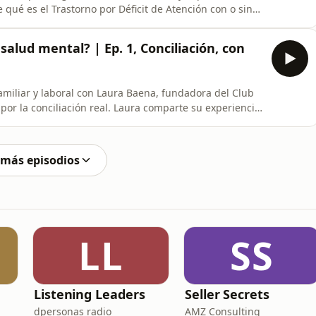
qué es el Trastorno por Déficit de Atención con o sin
os mitos más frecuentes en torno a este
ómo funciona el cerebro de quienes tienen TDAH y
 salud mental? | Ep. 1, Conciliación, con
amiliar y laboral con Laura Baena, fundadora del Club
por la conciliación real. Laura comparte su experiencia
gura de la madre perfecta y analizando el peso de la
 sobre los retos diarios que enfrentan las familias
 más episodios
LL
SS
Listening Leaders
Seller Secrets
dpersonas radio
AMZ Consulting