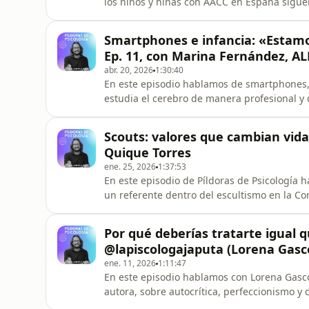
los niños y niñas con AACC en España siguen 
sesgo de género y la falta de formación dej
la Universidad de Valencia, investigadora en
Smartphones e infancia: «Estam
altas cap
Ep. 11, con Marina Fernández, A
abr. 20, 2026
1:30:40
En este episodio hablamos de smartphones, 
estudia el cerebro de manera profesional y
relevantes de los últimos años en España. M
investigadora de neuropsicología en la Univ
Scouts: valores que cambian vida
Adolescencia Libre de Móv
Quique Torres
ene. 25, 2026
1:37:53
En este episodio de Píldoras de Psicología 
un referente dentro del escultismo en la 
recorremos la historia, los valores y el imp
del mundo, con presencia en más de 170 pa
Por qué deberías tratarte igual q
cómo trabaja un grupo S
@lapiscologajaputa (Lorena Gasc
ene. 11, 2026
1:11:47
En este episodio hablamos con Lorena Gascó
autora, sobre autocrítica, perfeccionismo 
peor enemigo.&nbsp;A partir de sus libros “D