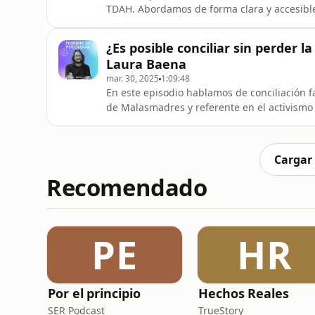
TDAH. Abordamos de forma clara y accesible 
Hiperactividad, y desmentimos algunos de l
diagnóstico.Rafa nos ayuda a comprender c
¿Es posible conciliar sin perder la
cómo afecta a su atención, impulsividad
Laura Baena
mar. 30, 2025
1:09:48
En este episodio hablamos de conciliación f
de Malasmadres y referente en el activismo 
personal y profesional, desmitificando la fi
culpa en la maternidad actual.Reflexionamos
para compati
Cargar
Recomendado
PE
HR
Por el principio
Hechos Reales
SER Podcast
TrueStory