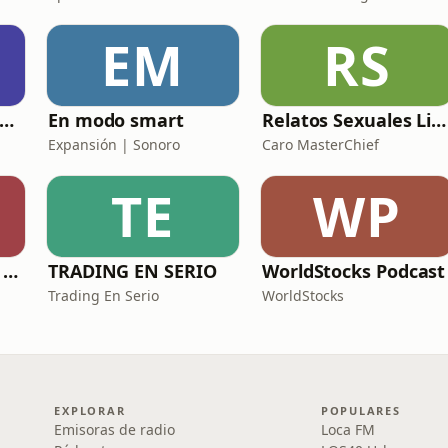
EM
RS
utobiografía de un Yogui con sitar
En modo smart
Relatos Sexuales Liberales
Expansión | Sonoro
Caro MasterChief
TE
WP
Esta ronda la paga Newton
TRADING EN SERIO
WorldStocks Podcast
Trading En Serio
WorldStocks
EXPLORAR
POPULARES
Emisoras de radio
Loca FM