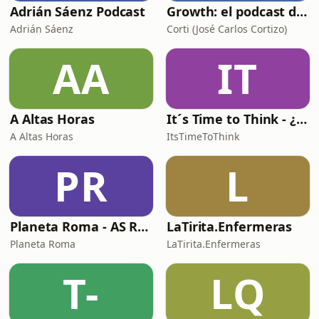
Adrián Sáenz Podcast
Growth: el podcast de Product Hackers 🚀
Adrián Sáenz
Corti (José Carlos Cortizo)
AA
IT
A Altas Horas
It´s Time to Think - ¿Nos paramos a pensar?
A Altas Horas
ItsTimeToThink
PR
L
Planeta Roma - AS Roma Podcast en Español
LaTirita.Enfermeras
Planeta Roma
LaTirita.Enfermeras
T-
LQ