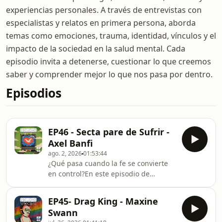
experiencias personales. A través de entrevistas con
especialistas y relatos en primera persona, aborda
temas como emociones, trauma, identidad, vínculos y el
impacto de la sociedad en la salud mental. Cada
episodio invita a detenerse, cuestionar lo que creemos
saber y comprender mejor lo que nos pasa por dentro.
Episodios
EP46 - Secta pare de Sufrir -
Axel Banfi
ago. 2, 2026
01:53:44
¿Qué pasa cuando la fe se convierte
en control?En este episodio de
Escucho Voces, conversamos con Axel
Banfi, quien pasó gran parte de su
EP45- Drag King - Maxine
vida dentro del movimiento religioso
Swann
conocido como “Pare de Sufrir”, una