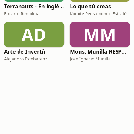
Terranauts - En inglés y en español. Science and nature in 5 minutes
Lo que tú creas
Encarni Remolina
Komité Pensamiento Estratégico
AD
MM
Arte de Invertír
Mons. Munilla RESPONDE
Alejandro Estebaranz
Jose Ignacio Munilla