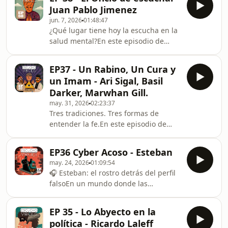
experiencia tras vivir una relación
dejan de estar en el ter
Juan Pablo Jimenez
marcada por la violencia sexual y
jun. 7, 2026
01:48:47
emocional, y enfrentarse luego a la
¿Qué lugar tiene hoy la escucha en la
decisión de interrumpir un
salud mental?En este episodio de
embarazo.Hablamos de los miedos, la
Escucho Voces, conversamos con Juan
desinformación, el proceso, el
Pablo Jiménez, psiquiatra,
acompañamiento y lo que queda
EP37 - Un Rabino, Un Cura y
psicoanalista e investigador, sobre el
después: las contradicciones, el alivio,
un Imam - Ari Sigal, Basil
valor de una clínica que no se limite
Darker, Marwhan Gill.
al síntoma, sino que recupere la
may. 31, 2026
02:23:37
experiencia subjetiva del
Tres tradiciones. Tres formas de
paciente.Hablamos del rol del
entender la fe.En este episodio de
psicoanálisis, de la relación entre
Escucho Voces, conversamos con un
psicoterapia y psiquiatría, y de los
rabino, un imán y un sacerdote sobre
riesgos de una práctica cen
EP36 Cyber Acoso - Esteban
el lugar de la espiritualidad en
may. 24, 2026
01:09:54
tiempos de conflicto, incertidumbre y
🎧 Esteban: el rostro detrás del perfil
cambio.Hablamos de violencia,
falsoEn un mundo donde las
perdón, política, cuerpo, deseo, poder
pantallas median los vínculos y las
y sentido. También de los desafíos
redes sociales se han vuelto el
que enfrentan hoy las religiones para
EP 35 - Lo Abyecto en la
escenario de nuestras búsquedas
dialogar con el mundo
política - Ricardo Laleff
más íntimas, a veces el peligro llega