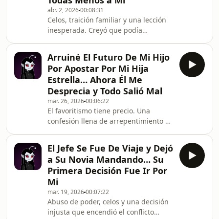
Todas Menos a Mí
abr. 2, 2026
00:08:31
Celos, traición familiar y una lección
inesperada. Creyó que podía
quitármelo todo… y terminó
expuesta.#Traición #FamiliaTóxica
Arruiné El Futuro De Mi Hijo
#Relaciones #DramaReal
Por Apostar Por Mi Hija
#RedditEnEspañol #HistoriasVirales
Estrella… Ahora Él Me
Desprecia y Todo Salió Mal
mar. 26, 2026
00:06:22
El favoritismo tiene precio. Una
confesión llena de arrepentimiento y
consecuencias
irreversibles.#Favoritismo #Confesión
El Jefe Se Fue De Viaje y Dejó
#DramaFamiliar #RedditHistorias
a Su Novia Mandando… Su
#PodcastDeReddit
Primera Decisión Fue Ir Por
Mi
mar. 19, 2026
00:07:22
Abuso de poder, celos y una decisión
injusta que encendió el conflicto