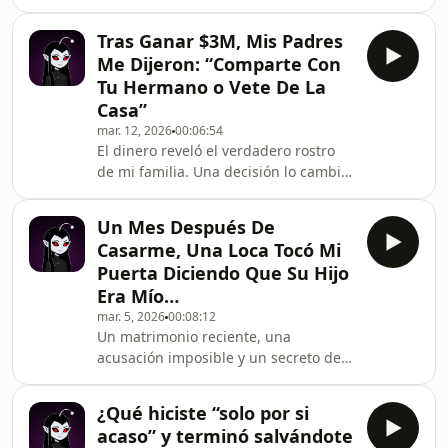
laboral. Nada terminó como ella
esperaba.#TrabajoTóxico
Tras Ganar $3M, Mis Padres
#AbusoDePoder #HistoriasReales
Me Dijeron: “Comparte Con
#DramaLaboral #RedditPodcast
Tu Hermano o Vete De La
Casa”
mar. 12, 2026
00:06:54
El dinero reveló el verdadero rostro
de mi familia. Una decisión lo cambió
todo.#Lotería #Dinero
#ConflictoFamiliar #HistoriasVirales
Un Mes Después De
#PodcastReddit
Casarme, Una Loca Tocó Mi
Puerta Diciendo Que Su Hijo
Era Mío…
mar. 5, 2026
00:08:12
Un matrimonio reciente, una
acusación imposible y un secreto del
pasado que amenaza con destruirlo
todo.#Confesiones #Matrimonio
¿Qué hiciste “solo por si
#DramaExtremo #RedditHistorias
acaso” y terminó salvándote
#PodcastDeReddit