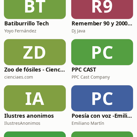
BT
R9
Batiburrillo Tech
Remember 90 y 2000 en PLAY WITH ME by Dj Java
Yoyo Fernández
Dj Java
ZD
PC
Zoo de fósiles - Cienciaes.com
PPC CAST
cienciaes.com
PPC Cast Company
IA
PC
Ilustres anonimos
Poesía con voz -Emiliano Martín- Podcasts
IlustresAnonimos
Emiliano Martín