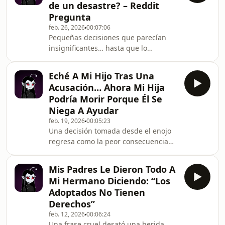
de un desastre? – Reddit
Pregunta
feb. 26, 2026
00:07:06
Pequeñas decisiones que parecían
insignificantes… hasta que lo
cambiaron todo.#RedditPregunta
#HistoriasReales #Decisiones
Eché A Mi Hijo Tras Una
#MomentosCríticos #PodcastReddit
Acusación… Ahora Mi Hija
Podría Morir Porque Él Se
Niega A Ayudar
feb. 19, 2026
00:05:23
Una decisión tomada desde el enojo
regresa como la peor consecuencia
posible.#Culpa #FamiliaRota
#DramaExtremo #HistoriasReales
Mis Padres Le Dieron Todo A
#RedditEnEspañol
Mi Hermano Diciendo: “Los
Adoptados No Tienen
Derechos”
feb. 12, 2026
00:06:24
Una frase cruel desató una herida