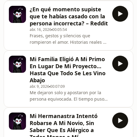
legal inesperado.#Infidelidad
¿En qué momento supiste
#Divorcio #DramaLegal
que te habías casado con la
#HistoriasReales #RedditHistorias
persona incorrecta? – Reddit
#PodcastEspañol
abr. 16, 2026
00:05:54
Frases, gestos y silencios que
rompieron el amor. Historias reales de
matrimonios
fallidos.#RelacionesTóxicas
Mi Familia Eligió A Mi Primo
#Matrimonio #Desamor
En Lugar De Mi Proyecto…
#HistoriasDeReddit #PodcastEspañol
Hasta Que Todo Se Les Vino
Abajo
abr. 9, 2026
00:07:09
Me dejaron solo y apostaron por la
persona equivocada. El tiempo puso a
todos en su lugar.#FracasoFamiliar
#Rechazo #HistoriasDeSuperación
Mi Hermanastra Intentó
#RedditEnEspañol #DramaFamiliar
Robarse A Mi Novio, Sin
Saber Que Es Alérgico a