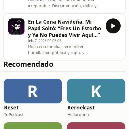
irreparable. Discriminación, dolor y
un giro inesperado.#FamiliaTóxica
#Adopción #DramaReal #Confesiones
En La Cena Navideña, Mi
#RedditHistorias
Papá Soltó: “Eres Un Estorbo
y Ya No Puedes Vivir Aquí…”
feb. 7, 2026
00:06:08
Una cena familiar terminó en
humillación pública y ruptura
definitiva. Favoritismos, dolor
Recomendado
acumulado y una decisión que
cambió una vida para
siempre.#HistoriasDeReddit
R
K
#DramaFamiliar #Navidad
#FamiliaTóxica #ConfesionesReales
#RedditEnEspañol
Reset
Kernelcast
TuPodcast
Hellarghon