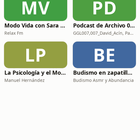
MV
PD
Modo Vida con Sara Manzaneque
Podcast de Archivo 007
Relax Fm
GGL007,007_David_Acín, Pablo_Ortega, 58, AlbertoBond y Claalc
LP
BE
La Psicología y el Modelo Parcuve®
Budismo en zapatillas, El budismo sin sermones
Manuel Hernández
Budismo Asmr y Abundancia