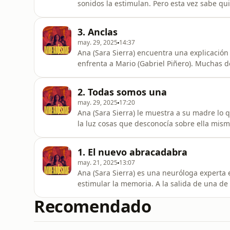
sonidos la estimulan. Pero esta vez sabe qui
3. Anclas
may. 29, 2025
14:37
Ana (Sara Sierra) encuentra una explicación 
enfrenta a Mario (Gabriel Piñero). Muchas 
persona que diseñó Mnemósine. Pero creerla
dispuesta a dar.
2. Todas somos una
may. 29, 2025
17:20
Ana (Sara Sierra) le muestra a su madre lo 
la luz cosas que desconocía sobre ella mism
Mario (Gabriel Piñero), sigue tirando del h
1. El nuevo abracadabra
may. 21, 2025
13:07
Ana (Sara Sierra) es una neuróloga experta 
estimular la memoria. A la salida de una de
Piñero), un técnico de sonido de la Bibliote
Recomendado