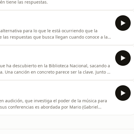
én tiene las respuestas.
alternativa para lo que le está ocurriendo que la
de las respuestas que busca llegan cuando conoce a la
s implica un salto de fe que Ana no sabe si está
que ha descubierto en la Biblioteca Nacional, sacando a
a. Una canción en concreto parece ser la clave. Junto a
ilo en la enigmática Sala Mnemósine.
en audición, que investiga el poder de la música para
 sus conferencias es abordada por Mario (Gabriel
ca Nacional que insiste en que tiene que enseñarle algo.