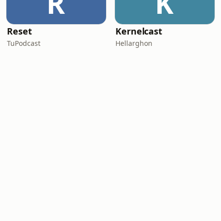
R
K
Reset
Kernelcast
TuPodcast
Hellarghon