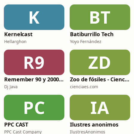
K
BT
Kernelcast
Batiburrillo Tech
Hellarghon
Yoyo Fernández
R9
ZD
Remember 90 y 2000 en PLAY WITH ME by Dj Java
Zoo de fósiles - Cienciaes.com
Dj Java
cienciaes.com
PC
IA
PPC CAST
Ilustres anonimos
PPC Cast Company
IlustresAnonimos