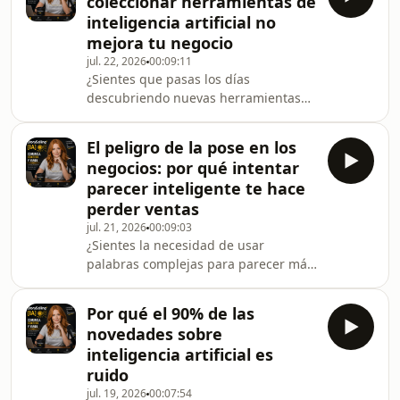
coleccionar herramientas de
inteligencia artificial no
mejora tu negocio
jul. 22, 2026
00:09:11
¿Sientes que pasas los días
descubriendo nuevas herramientas
de inteligencia artificial pero sigues
trabajando exactamente igual que
El peligro de la pose en los
antes? Al igual que el éxito tras enviar
negocios: por qué intentar
más de 230.000 correos no es
parecer inteligente te hace
cuestión de suerte sino de constancia
perder ventas
y repetición, dominar la tecnología no
jul. 21, 2026
00:09:03
depende de acumular plataformas,
¿Sientes la necesidad de usar
prompts o vídeos. El verdadero
palabras complejas para parecer más
problema de los profesionales hoy no
profesional? A menudo, las empresas
es la falta de apli
y los expertos comunican desde un
Por qué el 90% de las
pedestal intentando sonar
novedades sobre
importantes, y luego se preguntan
inteligencia artificial es
por qué nadie conecta ni compra sus
ruido
servicios. Descubre por qué la
jul. 19, 2026
00:07:54
verdadera conexión no nace de la