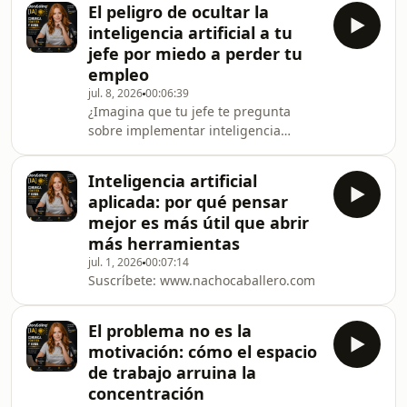
El peligro de ocultar la
de kilómetros de un lado a otro agota
inteligencia artificial a tu
sin llevarte a ninguna parte, aplicar la
jefe por miedo a perder tu
tecnología sin estrategia solo
empleo
multiplica la confusión. La IA no
jul. 8, 2026
00:06:39
soluciona la falta de organización de
¿Imagina que tu jefe te pregunta
un negocio, simplemente la acelera.
sobre implementar inteligencia
Descubre por qué tu organización no
artificial y le respondes que no es
n
necesaria, a pesar de que tú la usas a
Inteligencia artificial
escondidas? Muchos profesionales
aplicada: por qué pensar
prefieren esconder la cabeza como un
mejor es más útil que abrir
avestruz por miedo a que esta
más herramientas
tecnología demuestre que sus
jul. 1, 2026
00:07:14
puestos de trabajo están
Suscríbete: www.nachocaballero.com
comprometidos. Sin embargo, frenar
la innovación en tu empresa por puro
instinto de supervivencia solo te
El problema no es la
motivación: cómo el espacio
de trabajo arruina la
concentración