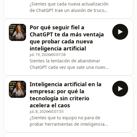
¿Sientes que cada nueva actualización
pose intelectual, sino de encontrar
de ChatGPT trae un aluvión de trucos
esa verdad humana compartida que
y promesas que luego nunca usas?.
hace que tu audiencia se identifiqu
Los creadores de contenido viven de
Por qué seguir fiel a
la rapidez y publican novedades
ChatGPT te da más ventaja
constantes para no perder
que probar cada nueva
visualizaciones, pero en realidad, la
inteligencia artificial
inmensa mayoría de esa información
jul. 19, 2026
00:07:58
es ruido que envejece antes de que te
Sientes la tentación de abandonar
termines el café. El verdadero poder
ChatGPT cada vez que sale una nueva
de la tecnología no está en conocer
herramienta al mercado? Aunque la
cada pequeña
tecnología avanza a una velocidad
Inteligencia artificial en la
absurda y actualizaciones como
empresa: por qué la
ChatGPT 5.6 cambian las reglas del
tecnología sin criterio
juego, saltar constantemente de
acelera el caos
plataforma te hace perder el contexto
jul. 8, 2026
00:07:55
acumulado de tu negocio. El
¿Sientes que tu equipo no para de
verdadero poder de la inteligencia
probar herramientas de inteligencia
artificial no reside en conocer la
artificial pero nadie tiene claro el
última novedad técnica, sino
rumbo? Al igual que conducir cientos