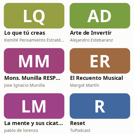
sino una herramienta estratégica
LQ
AD
para ganar dinero, vender mejor y
trabajar con un
Lo que tú creas
Arte de Invertír
Komité Pensamiento Estratégico
Alejandro Estebaranz
MM
ER
Mons. Munilla RESPONDE
El Recuento Musical
Jose Ignacio Munilla
Margot Martín
LM
R
La mente y sus cicatrices
Reset
pablo de lorenzo
TuPodcast