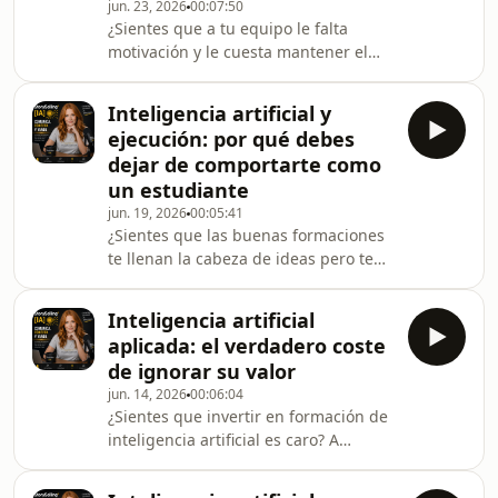
jun. 23, 2026
00:07:50
¿Sientes que a tu equipo le falta
motivación y le cuesta mantener el
foco durante la jornada? A menudo
culpamos a la actitud de los
Inteligencia artificial y
profesionales cuando, en realidad, les
ejecución: por qué debes
exigimos trabajar ocho horas en
dejar de comportarte como
espacios que fatigan y en salas de
un estudiante
reuniones donde nadie logra
jun. 19, 2026
00:05:41
concentrarse. Intentar pensar y
¿Sientes que las buenas formaciones
rendir en entornos ruidosos que
te llenan la cabeza de ideas pero te
parecen un aeropuerto con mesas
abruman y te obligan a decidir por
agota mentalmente a las personas y
dónde seguir?. A menudo, el cambio
des
Inteligencia artificial
más importante no es aprender a
aplicada: el verdadero coste
usar nuevas herramientas, sino dejar
de ignorar su valor
de tomar apuntes como un estudiante
jun. 14, 2026
00:06:04
para empezar a ejecutar como un
¿Sientes que invertir en formación de
verdadero profesional. Mientras el
inteligencia artificial es caro? A
estudiante espera entenderlo todo
menudo, esa duda nace de seguir
antes de moverse, el profesional
viendo la IA como una simple moda o
avanza por el cami