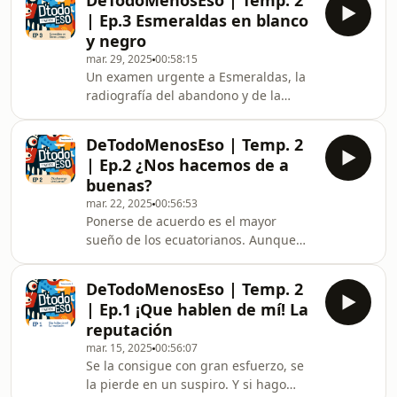
DeTodoMenosEso | Temp. 2
| Ep.3 Esmeraldas en blanco
y negro
mar. 29, 2025
00:58:15
Un examen urgente a Esmeraldas, la
radiografía del abandono y de la
esperanzas, como solo lo puede hacer
De Todo Menos Eso.
DeTodoMenosEso | Temp. 2
| Ep.2 ¿Nos hacemos de a
buenas?
mar. 22, 2025
00:56:53
Ponerse de acuerdo es el mayor
sueño de los ecuatorianos. Aunque
muchos no quieran, solo hay un
camino: hacerse de a buenas, en de
DeTodoMenosEso | Temp. 2
todo, menos en eso.
| Ep.1 ¡Que hablen de mí! La
reputación
mar. 15, 2025
00:56:07
Se la consigue con gran esfuerzo, se
la pierde en un suspiro. Y si hago