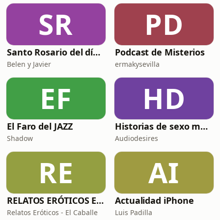
SR
PD
Santo Rosario del día. 🙏 Reza con nosotros en castellano 🇪🇸
Podcast de Misterios
Belen y Javier
ermakysevilla
EF
HD
El Faro del JAZZ
Historias de sexo muy intensas y calientes
Shadow
Audiodesires
RE
AI
RELATOS ERÓTICOS El Caballero Oscuro
Actualidad iPhone
Relatos Eróticos - El Caballe
Luis Padilla