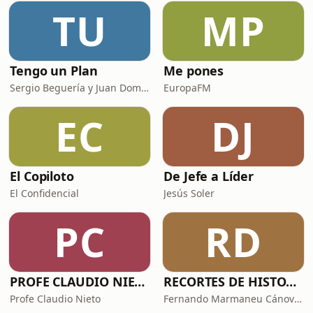
TU
MP
Tengo un Plan
Me pones
Sergio Beguería y Juan Domínguez
EuropaFM
EC
DJ
El Copiloto
De Jefe a Líder
El Confidencial
Jesús Soler
PC
RD
PROFE CLAUDIO NIETO
RECORTES DE HISTORIA Y CIENCIA
Profe Claudio Nieto
Fernando Marmaneu Cánovas