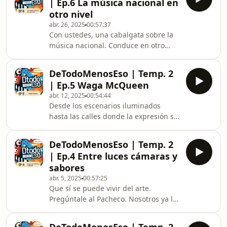
| Ep.6 La música nacional en
otro nivel
abr. 26, 2025
00:57:37
Con ustedes, una cabalgata sobre la
música nacional. Conduce en otro
nivel: Paco Godoy. Cantan: todos los
demás, bien o mal, pero con coraje.
DeTodoMenosEso | Temp. 2
| Ep.5 Waga McQueen
abr. 12, 2025
00:54:44
Desde los escenarios iluminados
hasta las calles donde la expresión se
convierte en un acto de resistencia, la
cultura Drag ha construido un
DeTodoMenosEso | Temp. 2
universo propio, vibrante y
| Ep.4 Entre luces cámaras y
provocador.
sabores
abr. 5, 2025
00:57:25
Que sí se puede vivir del arte.
Pregúntale al Pacheco. Nosotros ya lo
hicimos y nos respondió De Todo
Menos Eso.