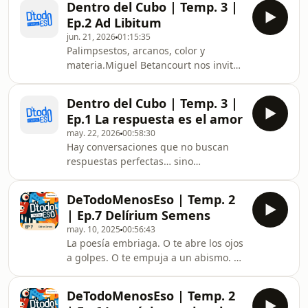
Dentro del Cubo | Temp. 3 |
reverso.Quiso ser sacerdote. Después
Ep.2 Ad Libitum
estudió medicina. Pero terminó
jun. 21, 2026
01:15:35
encontrando su verdadera vocación
Palimpsestos, arcanos, color y
en el camino más complejo de las
materia.Miguel Betancourt nos invita
artes: el grabado. Una disciplina
a entrar en las capas visibles e
donde primero se piensa en negativo
invisibles de su trabajo: la pintura
para revelar una imagen, donde el
Dentro del Cubo | Temp. 3 |
como memoria, el color como
metal, los ácidos, la
Ep.1 La respuesta es el amor
lenguaje y la creación como un
may. 22, 2026
00:58:30
territorio en permanente
Hay conversaciones que no buscan
transformación. Un recorrido íntimo
respuestas perfectas… sino
por el universo de uno de los grandes
conexiones reales.Dentro del Cubo un
referentes del arte ecuatoriano
podcast de Detodomenoseso abre su
contemporáneo.Dentro del Cubo en el
DeTodoMenosEso | Temp. 2
primer episodio con &quot;La
@cclaesquinacumbaya Una
| Ep.7 Delírium Semens
respuesta es el amor&quot;, junto a
producción d
may. 10, 2025
00:56:43
Karen Schulze y sus dos hijas, en una
La poesía embriaga. O te abre los ojos
charla sobre creación, familia,
a golpes. O te empuja a un abismo. Lo
emociones y la fuerza invisible que
único que no hace la poesía es
mueve todo proceso creativo.Un
dejarte impávido. ¿Listos para este
episodio para escuchar despacio. ✨
DeTodoMenosEso | Temp. 2
viaje?
Un producto de Detodomenoseso y