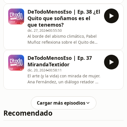
bien las cosas, pues ¡que hablen de
mí! Con “La reputación” arranca la
DeTodoMenosEso | Ep. 38 ¿El
segunda temporada de De Todo
Quito que soñamos es el
Menos Eso.
que tenemos?
dic. 27, 2024
00:55:50
Al borde del abismo climático, Pabel
Muñoz reflexiona sobre el Quito de
sueños, y un poco más De Todo,
Menos Eso.
DeTodoMenosEso | Ep. 37
MirandaTextidor
dic. 20, 2024
00:58:11
El arte (y la vida) con mirada de mujer.
Ana Fernández, un diálogo retador De
Todo, Menos Eso.
Cargar más episodios
Recomendado