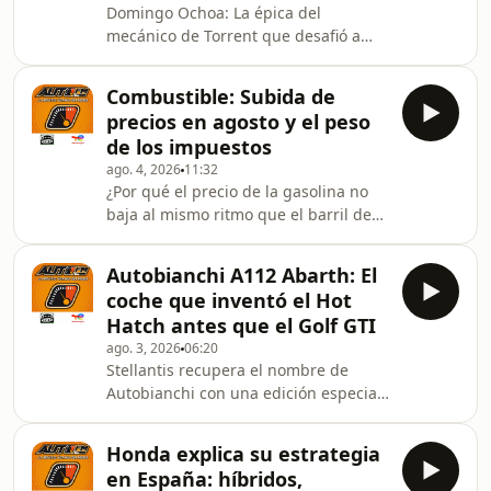
Domingo Ochoa: La épica del
mecánico de Torrent que desafió a
Ferrari con un sueño de grafeno y
titanio La historia de Domingo no
Combustible: Subida de
empieza en un despacho climatizado
precios en agosto y el peso
con vistas al Circuit de Cataluña;
de los impuestos
empieza a los 13 años en un humilde
ago. 4, 2026
11:32
taller de Torrent (Valencia). En una
¿Por qué el precio de la gasolina no
familia donde no había recursos para
baja al mismo ritmo que el barril de
estudios superiores, Domingo tuvo
crudo? José Lagunar nos explica los
que empezar desde lo más bajo:
pasos intermedios y la presión fiscal
barriendo el suelo, reco
Autobianchi A112 Abarth: El
que condicionan el coste final en el
coche que inventó el Hot
surtidor. Repasamos la situación
Hatch antes que el Golf GTI
actual de las pymes del sector, la
ago. 3, 2026
06:20
transparencia en la fijación de precios
Stellantis recupera el nombre de
y cómo las grandes compañías
Autobianchi con una edición especial
repercuten los costes en el usuario
del Fiat Pandina, pero la verdadera
final. Todo ello con el análisis habitual
historia de esta marca italiana es
Honda explica su estrategia
mucho más fascinante. ¿Fue
en España: híbridos,
realmente el Volkswagen Golf GTI el