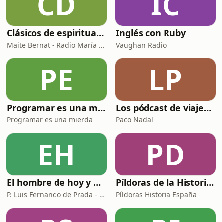
CD
IC
Clásicos de espiritualidad: El combate espiritual
Inglés con Ruby
Maite Bernat - Radio María ESP
Vaughan Radio
PE
LP
Programar es una mierda
Los pódcast de viajes de Paco Nadal
Programar es una mierda
Paco Nadal
EH
PD
El hombre de hoy y Dios
Píldoras de la Historia de España
P. Luis Fernando de Prada - Radio María ESP
Píldoras Historia España