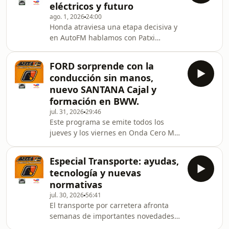
eléctricos y futuro
primer hot hatch de la historia? En
ago. 1, 2026
24:00
este episodio analizamos cómo el
Honda atraviesa una etapa decisiva y
Autobianchi A112 Abarth de 1971 se
en AutoFM hablamos con Patxi
anticipó cinco años a la receta del
Azagra, director de Honda
compacto deportivo: menos de 700
Automóviles España, para conocer
kg, motor afinado por
FORD sorprende con la
cómo afronta la marca los grandes
conducción sin manos,
retos de la industria. Analizamos la
nuevo SANTANA Cajal y
evolución del mercado español, los
formación en BWW.
resultados de Honda, la estrategia
jul. 31, 2026
29:46
comercial para los próximos años y el
Este programa se emite todos los
papel que jugarán la electrificación, la
jueves y los viernes en Onda Cero MS
tecnología híbrida y los nuevos
a las 19:20 horas. BMW acelera el
lanzamientos dentro de
futuro de la movilidad con la Neue
Especial Transporte: ayudas,
Klasse, una plataforma que promete
tecnología y nuevas
cambiar por completo el coche
normativas
eléctrico gracias a sus baterías de
jul. 30, 2026
56:41
sexta generación, arquitectura de 800
El transporte por carretera afronta
voltios, hasta 805 kilómetros de
semanas de importantes novedades.
autonomía, carga ultrarrápida y una
En este episodio analizamos el nuevo