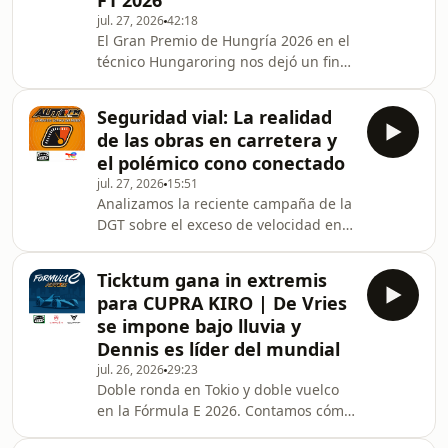
F1 2026
volante, este episodio te ofrece
jul. 27, 2026
42:18
El Gran Premio de Hungría 2026 en el
consejos prácticos para una
técnico Hungaroring nos dejó un fin
conducción responsable. Además, a
de semana marcado por la estrategia,
el resurgir de McLaren y un Mundial
Seguridad vial: La realidad
de Fórmula 1 que llega al parón
de las obras en carretera y
veraniego con muchos frentes
el polémico cono conectado
abiertos. Lando Norris consiguió la
jul. 27, 2026
15:51
primera victoria de la temporada para
Analizamos la reciente campaña de la
McLaren, Oscar Piastri abandonó
DGT sobre el exceso de velocidad en
cuando lideraba la carrera, Max
zonas de obras, donde el 90% de los
Verstappen volvió a exprimir un Red
conductores sancionados habrían
Bull muy lejos de
Ticktum gana in extremis
superado los límites establecidos.
para CUPRA KIRO | De Vries
José Lagunar cuestiona la veracidad
se impone bajo lluvia y
de estos datos y la falta de operarios
Dennis es líder del mundial
reales en muchos de estos tramos,
jul. 26, 2026
29:23
poniendo en duda la credibilidad de
Doble ronda en Tokio y doble vuelco
la señalización actual frente a la
en la Fórmula E 2026. Contamos cómo
seguridad del conductor.
Dan Ticktum le arrebató la victoria a
Profundizamos adem