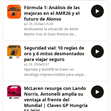
nueva inteligencia electrónica que
marco aprobado por el Gobierno para
llegará a cerca d
Fórmula 1: Análisis de las
los Sistemas Inteligentes de
mejoras en el AMR26 y el
Transporte (ITS), una normativa que
futuro de Alonso
impulsa la digitalización de las
jul. 29, 2026
02:25:40
carreteras, el intercambio de
Analizamos la situación de Aston
información en tiempo real y una
Martin tras el Gran Premio de
movilidad más conectada, segura y
Hungría y si las recientes mejoras
eficiente. Explicamos qué cambia para
técnicas son suficientes para
transportistas, gestores
Seguridad vial: 10 reglas de
recuperar el terreno perdido. Junto a
oro y 6 mitos desmontados
Henry de Pomar, intérprete de DAZN,
para viajar seguro
debatimos sobre el futuro de
jul. 28, 2026
29:37
Fernando Alonso y las expectativas
Hyundai y AutoFM te traen un
del equipo de Silverstone antes del
decálogo imprescindible para viajar
parón veraniego. Además, repasamos
con seguridad estas vacaciones.
la actualidad del Motorsport,
Descubre las 10 reglas de oro que
incluyendo los cambios en los cal
McLaren resurge con Lando
pueden salvar vidas y aprende a
Norris, Antonelli amplía su
desmontar los mitos más peligrosos
ventaja al frente del
sobre seguridad vial. Desde la
Mundial | Claves GP Hungría
correcta colocación del cinturón hasta
la importancia de la anticipación al