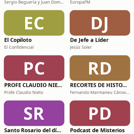
Sergio Beguería y Juan Domínguez
EuropaFM
EC
DJ
El Copiloto
De Jefe a Líder
El Confidencial
Jesús Soler
PC
RD
PROFE CLAUDIO NIETO
RECORTES DE HISTORIA Y CIENCIA
Profe Claudio Nieto
Fernando Marmaneu Cánovas
SR
PD
Santo Rosario del día. 🙏 Reza con nosotros en castellano 🇪🇸
Podcast de Misterios