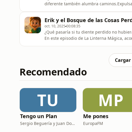
diferente también alumbra caminos.Expulsad
a ayudar sin hacerse notar. Clara, una niña
tranquilos y señales suaves, nace una amis
Erik y el Bosque de las Cosas Per
vecindario con un cam
oct. 10, 2025
00:08:35
¿Qué pasaría si tu diente perdido no hubie
En este episodio de La Linterna Mágica, ac
por un lugar donde habitan los calcetines so
casi olvidamos.Un cuento para niños y niña
Perfecto para es
Cargar
Recomendado
TU
MP
Tengo un Plan
Me pones
Sergio Beguería y Juan Domínguez
EuropaFM