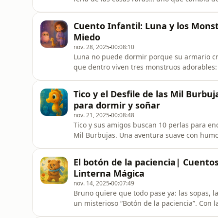
empieza a mostrar sus emociones por cuenta
aprendizaje y ternura!Un cuento mágico sob
Cuento Infantil: Luna y los Mons
escuchar en familia o antes
Miedo
nov. 28, 2025
00:08:10
Luna no puede dormir porque su armario cr
que dentro viven tres monstruos adorables:
en una biblioteca mágica llena de cuentos.
escuchar antes de dormir, reír, imaginar y p
Tico y el Desfile de las Mil Burbu
cuento, síguenos y valora
para dormir y soñar
nov. 21, 2025
00:08:48
Tico y sus amigos buscan 10 perlas para enc
Mil Burbujas. Una aventura suave con humor
que responden con eco y un remolino que ap
equipo, calma, escucha, amistad.Edad: 3–8.C
El botón de la paciencia| Cuentos
Ilustración en acuarela
Linterna Mágica
nov. 14, 2025
00:07:49
Bruno quiere que todo pase ya: las sopas, la
un misterioso “Botón de la paciencia”. Con la
inseparable bufanda azul, Bruno aprende a 