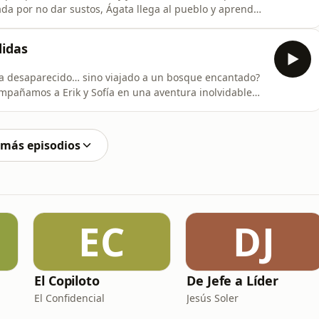
a por no dar sustos, Ágata llega al pueblo y aprende
 con un corazón especial, puede verla. Entre juegos
tad. Una noche de tormenta, Ágata guía a todo el
didas
ra desaparecido… sino viajado a un bosque encantado?
ompañamos a Erik y Sofía en una aventura inolvidable
litarios, las llaves que se escapan y los recuerdos que
s de 5 a 10 años, lleno de magia, emociones y humor.
 más episodios
EC
DJ
El Copiloto
De Jefe a Líder
El Confidencial
Jesús Soler