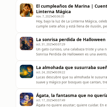
tierno, mágico y divertido para trabajar la p
El cumpleaños de Marina | Cuento
antes de do
Linterna Mágica
nov. 7, 2025
00:06:35
Hoy, bajo la luz de La Linterna Mágica, c
cumple siete años y está llena de ilusión, p
responde a sus mensajes.Entre globos, tarta
siempre vienen envueltos en papel,sino en
La sonrisa perdida de Halloween
historia tierna y luminosa sobre la a
oct. 31, 2025
00:07:29
Un gato curioso, una calabaza triste y una n
Sonrisa Perdida de Halloween es una aventur
para escuchar con luces bajas y una linterna
historia te ilumine 🌟📲 Síguenos para más
La almohada que susurraba sueño
comentarios: ¿qué disf
oct. 24, 2025
00:09:22
Lucas descubre que su almohada le susurra 
suave y mágico por bosques que cantan, tre
relajante ideal para la rutina de sueño de 3
susurra sueños cálidos y brillantes: hojas 
Ágata, la fantasma que no querí
dormilones, una tortuga qu
oct. 17, 2025
00:07:49
Ágata no quiere asustar; quiere cuidar. En 