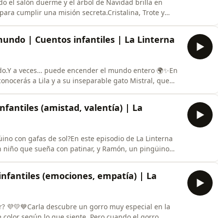
do el salón duerme y el árbol de Navidad brilla en
para cumplir una misión secreta.Cristalina, Trote y
e no siempre está en lo alto del árbol… sino en los
 los demás y en la magia de creer juntos.Un cuento de
mundo | Cuentos infantiles | La Linterna
odo.Y a veces… puede encender el mundo entero 🌍✨En
onocerás a Lila y a su inseparable gato Mistral, que
dar algo muy importante:los abrazos curan, unen y
 cuento tierno y luminoso para niños y niñas🤍 Ideal
nfantiles (amistad, valentía) | La
üino con gafas de sol?En este episodio de La Linterna
un niño que sueña con patinar, y Ramón, un pingüino
 un maletín lleno de trucos… un poco dudosos.Entre
na amistad que derrite cualquier hielo, ambos
 infantiles (emociones, empatía) | La
r? 💜💛💙Carla descubre un gorro muy especial en la
 color según lo que siente. Pero cuando el gorro