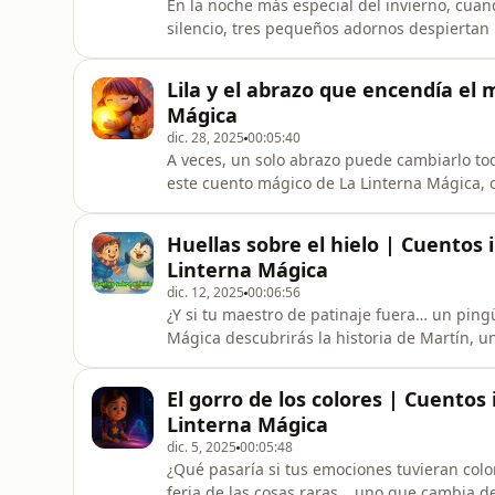
En la noche más especial del invierno, cuan
silencio, tres pequeños adornos despiertan 
Dorada descubrirán que la luz más important
lazos que nos unen, en el valor de cuidar a
Lila y el abrazo que encendía el 
Navidad y Noche de
Mágica
dic. 28, 2025
00:05:40
A veces, un solo abrazo puede cambiarlo t
este cuento mágico de La Linterna Mágica, c
emprenden un viaje lleno de luz para recor
viajan más lejos de lo que imaginamos.🌈 Un
Huellas sobre el hielo | Cuentos i
para escuchar en familia o
Linterna Mágica
dic. 12, 2025
00:06:56
¿Y si tu maestro de patinaje fuera… un ping
Mágica descubrirás la historia de Martín, 
muy simpático que aparece en su jardín con
caídas divertidas, técnicas “zoológicas” y u
El gorro de los colores | Cuentos
aprenderán que lo importan
Linterna Mágica
dic. 5, 2025
00:05:48
¿Qué pasaría si tus emociones tuvieran colo
feria de las cosas raras… uno que cambia de