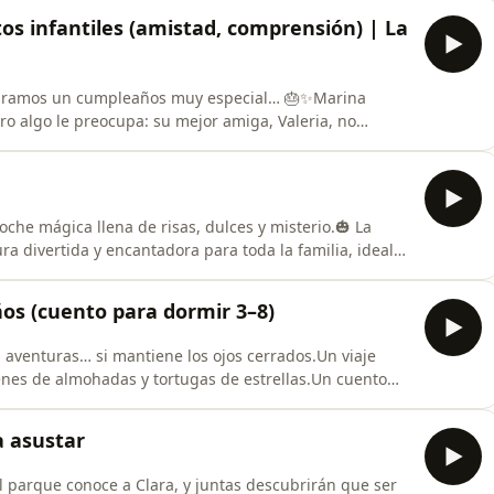
aciencia, el autocontrol y la calma en familia. Ideal para
s infantiles (amistad, comprensión) | La
elebramos un cumpleaños muy especial… 🎂✨Marina
ero algo le preocupa: su mejor amiga, Valeria, no
s y abrazos, descubrirá que los mejores regalos no
 comprensión, perdón y cariño verdadero. 💖Una
oche mágica llena de risas, dulces y misterio.🎃 La
a divertida y encantadora para toda la familia, ideal
 encendida.👉 Dale play, cierra los ojos y deja que la
 cuentos mágicos cada semana.💬 Cuéntanos en los
s (cuento para dormir 3–8)
aventuras… si mantiene los ojos cerrados.Un viaje
nes de almohadas y tortugas de estrellas.Un cuento
 a 8 años.En este episodio, la almohada de Lucas le
que suenan a música, una nube viajera, un tren de
a asustar
el parque conoce a Clara, y juntas descubrirán que ser