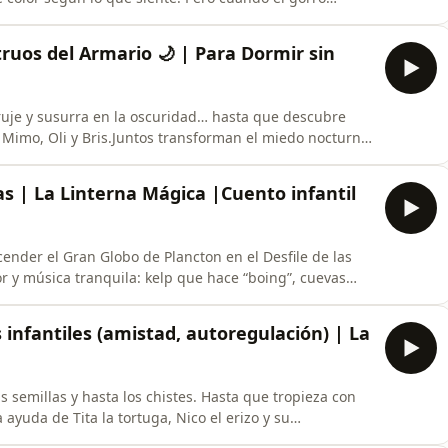
 propia, ¡todo se vuelve una aventura llena de magia,
re reconocer y aceptar lo que sentimos, ideal para
truos del Armario 🌙 | Para Dormir sin
uje y susurra en la oscuridad… hasta que descubre
 Mimo, Oli y Bris.Juntos transforman el miedo nocturno
Un episodio de La Linterna Mágica perfecto para
erderle el miedo al armario. 🌙✨Si te ha gustado este
jas | La Linterna Mágica |Cuento infantil
ender el Gran Globo de Plancton en el Desfile de las
 y música tranquila: kelp que hace “boing”, cuevas
rende a avisar y jugar con ritmo.Valores: trabajo en
réditos: La Linterna Mágica (guion y narración) ·
 infantiles (amistad, autoregulación) | La
s semillas y hasta los chistes. Hasta que tropieza con
 ayuda de Tita la tortuga, Nico el erizo y su
respirar, esperar y disfrutar del momento. Un cuento