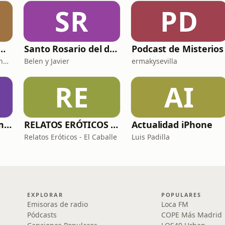
SR
PD
 DE HISTORIA Y CIENCIA
Santo Rosario del día. 🙏 Reza con nosotros en castellano 🇪🇸
Podcast de Misterios
Fernando Marmaneu Cánovas
Belen y Javier
ermakysevilla
RE
AI
Historias de sexo muy intensas y calientes
RELATOS ERÓTICOS El Caballero Oscuro
Actualidad iPhone
Relatos Eróticos - El Caballe
Luis Padilla
EXPLORAR
POPULARES
Emisoras de radio
Loca FM
Pódcasts
COPE Más Madrid