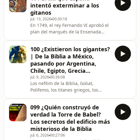
inicio de la época más oscura para el
sus cinco leyes básicas de l
intentó exterminar a los
ser humano: desastres naturales,
gitanos
plagas, peste, guerras, muerte...
jul. 13, 2026
00:30:18
¿Adivinas cuál fue el peor año de
En 1749, el rey Fernando VI aprobó el
todos los tiempos? En este vídeo
plan del marqués de la Ensenada
documental en español Pedro Estrada
para detener, en la conocida como
y yo te contamos cuál fue el peor año
Gran Redada, a todos los gitanos de
de la historia para
100 ¿Existieron los gigantes?
España, a fin de encarcelar a los
| De la Biblia a México,
varones y las mujeres por separado
pasando por Argentina,
para que no pudieran procrear y, de
Chile, Egipto, Grecia...
ese modo, lograr el exterminio
jul. 9, 2026
00:36:08
biológico de los gitanos. En este vídeo
Los nefilim de la Biblia, Goliat,
documental en español Pedro Estrada
Polifemo, los titanes griegos, los
y yo os hablaremos de aquel plan,
quinametzin de México, los
conocido ofici
patagones... Si hay unos seres míticos
099 ¿Quién construyó de
universales, esos son los gigantes.
verdad la Torre de Babel?
Los restos de grandes y misteriosas
Los secretos del edificio más
ciudades antiguas, unidos a los
misterioso de la Biblia
hallazgos de enormes huesos
jul. 6, 2026
00:27:06
fosilizados han alimentado las