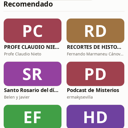
Recomendado
del actual México como los mayas y
los aztecas. En este vídeo documental
en español Pedro Estrada y yo os
contamos la historia de los olmecas
PC
RD
para que conozcáis quiénes fueron
los olmecas y
PROFE CLAUDIO NIETO
RECORTES DE HISTORIA Y CIENCIA
Profe Claudio Nieto
Fernando Marmaneu Cánovas
SR
PD
Santo Rosario del día. 🙏 Reza con nosotros en castellano 🇪🇸
Podcast de Misterios
Belen y Javier
ermakysevilla
EF
HD