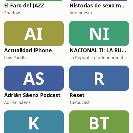
El Faro del JAZZ
Historias de sexo muy intensas y calientes
Shadow
Audiodesires
AI
NI
Actualidad iPhone
NACIONAL II: LA RUTA DEL EXILIO
Luis Padilla
La República Independiente de la Radio
AS
R
Adrián Sáenz Podcast
Reset
Adrián Sáenz
TuPodcast
K
BT