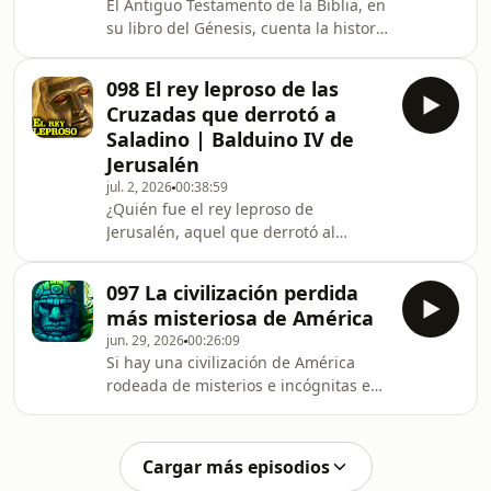
El Antiguo Testamento de la Biblia, en
leyendas sobre los gigantes durante
su libro del Génesis, cuenta la historia
siglos, pero... ¿Existieron los gigantes?
de la torre de Babel, una construcción
En este vídeo documental
con la que los descendientes de Noé,
098 El rey leproso de las
después del Diluvio universal,
Cruzadas que derrotó a
pretendían llegar hasta el cielo. Para
Saladino | Balduino IV de
evitarlo, Dios confundió sus lenguas,
Jerusalén
de modo que dejaron la torre
jul. 2, 2026
00:38:59
inacabada y se dispersaron por todos
¿Quién fue el rey leproso de
los rincones de la tierra. Pero ¿hay
Jerusalén, aquel que derrotó al
algo de cierto en el relato bíbli
famoso Saladino? En este vídeo
documental en español Pedro Estrada
097 La civilización perdida
y yo os contamos la biografía de
más misteriosa de América
Balduino IV de Jerusalén, el rey
jun. 29, 2026
00:26:09
leproso que cobró popularidad por su
Si hay una civilización de América
aparición en la película 'El reino de
rodeada de misterios e incógnitas esa
los cielos' (titulada 'Cruzada' en
es sin duda la de los olmecas, la
Hispanoamérica), para que conozcáis
cultura mesoamericana que se
la historia real detrás del personaje y
desarrollo hace más de tres mil años
su máscara. #histori
Cargar más episodios
y que influyó en otras civilizaciones