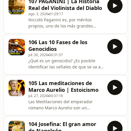
107 PAGANINI | La Historia
unos padres demasiado exigentes. En
Real del Violinista del Diablo
este vídeo documental en español
ago. 3, 2026
01:29:17
Pedro Estrada y yo os contaremos la
Niccolò Paganini es, por méritos
biografía de William Sidis, el hombre
propios, uno de los más grandes
con el cociente intelectual más
músicos de la historia. Violinista,
elevado de todos los tiempos.
guitarrista, compositor... Paganini fue
#historia #biografia #documental
106 Las 10 Fases de los
un genio interpretativo que supo
Genocidios
conmover a su público con su arte.
jul. 30, 2026
00:31:37
Alcanzó tal nivel que incluso circuló la
¿Qué es un genocidio? ¿Es posible
leyenda de que había hecho un pacto
identificar las señales de que se va a
con el diablo. Y lo cierto es que tenía
producir uno para evitarlo antes de
un secreto... Pero ¿quién fue
que sea demasiado tarde? En este
realmente Paganini? En este vídeo
105 Las meditaciones de
vídeo documental en español Pedro
documental
Marco Aurelio | Estoicismo
Estrada y yo os contamos las 10 fases
jul. 27, 2026
00:37:18
de los genocidios propuestas por
Las Meditaciones del emperador
George Stanton para que juzguéis por
romano Marco Aurelio son un
vosotros mismos si en la sociedad en
referente del estoicismo, una escuela
la que vivís podría llegar a ocurrir
filosófica cuyas enseñanzas,
uno. #genocidio #documental
104 Josefina: El gran amor
pensamientos y consejos siguen hoy
#sociología
de Napoleón