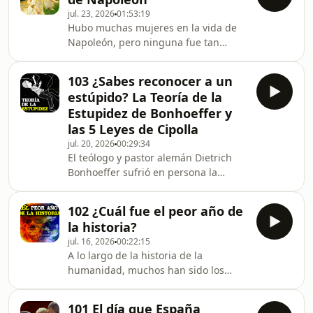
tan vigentes como en la Antigüedad
jul. 23, 2026
01:53:19
clásica. En este vídeo documental en
Hubo muchas mujeres en la vida de
español Pedro Estrada y yo os
Napoleón, pero ninguna fue tan
resumimos las ideas clave de las
importante para él como Josefina de
Meditaciones de Marco Aurelio para
Beauharnais, quien llegó a ser
que comprendáis mejor la figura y los
103 ¿Sabes reconocer a un
emperatriz de Francia y cuyos
pensamientos de aquel sabio rom
estúpido? La Teoría de la
descendientes reinan en la actualidad
Estupidez de Bonhoeffer y
en numerosos países europeos. Pero
las 5 Leyes de Cipolla
¿quién fue realmente Josefina, la
jul. 20, 2026
00:29:34
esposa de Napoleón? En este vídeo
El teólogo y pastor alemán Dietrich
documental en español Pedro Estraa y
Bonhoeffer sufrió en persona la
yo os contamos la biografía completa
persecución del régimen nazi y,
de Josefina, para que c
mientras se encontraba prisionero,
102 ¿Cuál fue el peor año de
escribió sus ideas, su teoría, acerca
la historia?
de la estupidez que se había
jul. 16, 2026
00:22:15
apoderado del pueblo alemán.
A lo largo de la historia de la
Bonhoeffer reflexionó acerca del
humanidad, muchos han sido los
origen y la naturaleza de la estupidez
años que nos gustaría borrar, pero,
humana, así como el economista
entre todos, hubo uno que supuso el
italiano Carlo Cipolla, quien formuló
101 El día que España