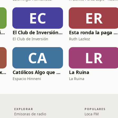
EC
ER
Relatos Sexuales Liberales
El Club de Inversión podcast
Esta ronda la paga Newton
El Club de Inversión
Ruth Lazkoz
CA
LR
Relatos sexuales explícitos
Católicos Algo que Saber
La Ruina
Espacio Hinneni
La Ruina
EXPLORAR
POPULARES
Emisoras de radio
Loca FM