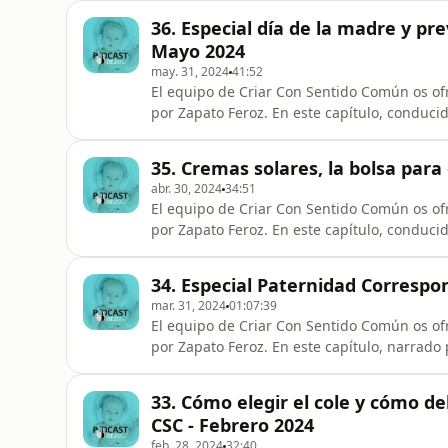
con un bebé. Además, hablaremos de si los peques tienen o no que hacer deberes, de la
36. Especial día de la madre y pr
importancia de no dormir en
Mayo 2024
may. 31, 2024
41:52
El equipo de Criar Con Sentido Común os of
por Zapato Feroz. En este capítulo, conducido por Armando Bastida, os ofrecemos dos cartas
escritas "por los peques", para las mamás, 
maternidad. Además, la Doctora Gloria Colli nos cuenta cómo prevenir las picaduras de mosquitos.
35. Cremas solares, la bolsa para 
¡Empezamos!
abr. 30, 2024
34:51
El equipo de Criar Con Sentido Común os of
por Zapato Feroz. En este capítulo, conducido por Armando Bastida, nos hablan de qué debemos
tener en cuenta al escoger el protector solar
hay que cepillar los dientes desde el primer
34. Especial Paternidad Correspo
¡Empezamos!
mar. 31, 2024
01:07:39
El equipo de Criar Con Sentido Común os of
por Zapato Feroz. En este capítulo, narrado por Armando Bastida, se habla del papel de los padres
en el embarazo y la crianza, y de cómo han 
paternidad, para abrazar nuevos estilos ed
33. Cómo elegir el cole y cómo de
¡Empezamos!
CSC - Febrero 2024
feb. 28, 2024
32:40