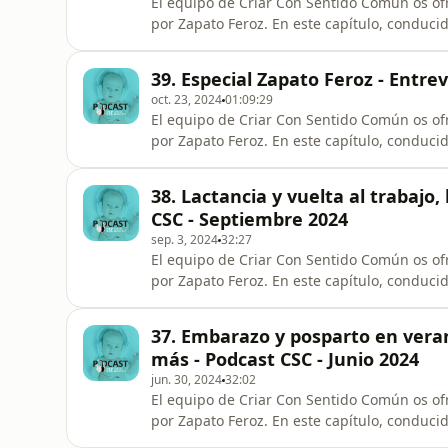
El equipo de Criar Con Sentido Común os of
por Zapato Feroz. En este capítulo, conducido por Armando Bastida, os hablaremos de cuándo
explicar la verdad sobre la Navidad a los peq
mocos y sobre cuándo ir al hospital si estás de parto. Además, hablaremo
39. Especial Zapato Feroz - Entre
autónomo y sobre cómo a
oct. 23, 2024
01:09:29
El equipo de Criar Con Sentido Común os of
por Zapato Feroz. En este capítulo, conducido por Armando Bastida, entrevistamos a Lau,
diseñadora y parte visible de Zapato Feroz, 
de la empresa de calzado respetuoso más conocida. Además, hablaremos de c
38. Lactancia y vuelta al trabajo,
viajes largos en coche, y
CSC - Septiembre 2024
sep. 3, 2024
32:27
El equipo de Criar Con Sentido Común os of
por Zapato Feroz. En este capítulo, conducido por Armando Bastida, hablamos de la lactancia
materna y la vuelta al trabajo, de la elecció
del deporte como extraescolar. Además, hablaremos de cómo abordar los viajes largos en coche, y
37. Embarazo y posparto en verano
del periodo de
más - Podcast CSC - Junio 2024
jun. 30, 2024
32:02
El equipo de Criar Con Sentido Común os of
por Zapato Feroz. En este capítulo, conducido por Armando Bastida, hablamos del embarazo en los
meses de calor, de cómo afrontar el pospar