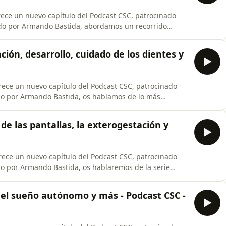
rece un nuevo capítulo del Podcast CSC, patrocinado
hasta la adolescencia, poniendo el foco en el vínculo,
mos de cómo se construyen las
ción, desarrollo, cuidado de los dientes y
rece un nuevo capítulo del Podcast CSC, patrocinado
ido por Armando Bastida, os hablamos de lo más
cómo será su alimentación, cómo es el desarrollo del
 alerta, cómo cuidar sus dientes, y finalmente, cómo
 de las pantallas, la exterogestación y
rece un nuevo capítulo del Podcast CSC, patrocinado
do por Armando Bastida, os hablaremos de la serie
as
contracciones de Braxton Hicks y sobre la exterogestación. ¡Empezamos!
 el sueño autónomo y más - Podcast CSC -