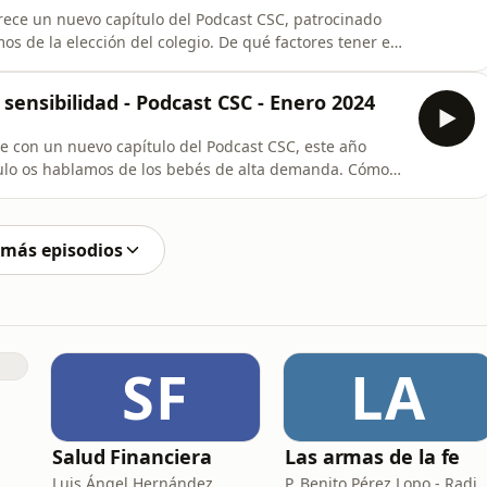
rece un nuevo capítulo del Podcast CSC, patrocinado
ertas abiertas y qué preguntas hacer al equipo docente.
 periodo de adaptación bien hecho para salvaguardar
sensibilidad - Podcast CSC - Enero 2024
e con un nuevo capítulo del Podcast CSC, este año
ar esta etiqueta, cómo entenderlos y qué podemos
a ocupacional Jessica Romero sobre los bebés
 más episodios
SF
LA
Salud Financiera
Las armas de la fe
Luis Ángel Hernández
P. Benito Pérez Lopo - Radio Ma