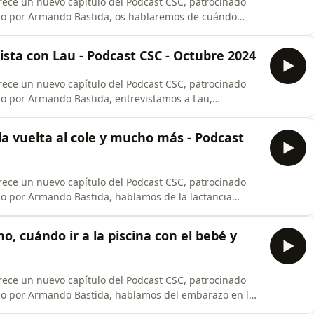
rece un nuevo capítulo del Podcast CSC, patrocinado
ues, de los jarabes para prevenir y tratar la tos y los
s sobre el sueño
vista con Lau - Podcast CSC - Octubre 2024
rece un nuevo capítulo del Podcast CSC, patrocinado
para conocer su proyecto: sus inicios, presente y futuro,
ómo abordar los
 la vuelta al cole y mucho más - Podcast
rece un nuevo capítulo del Podcast CSC, patrocinado
n de la mochila para el cole, así como de la importancia
, cuándo ir a la piscina con el bebé y
rece un nuevo capítulo del Podcast CSC, patrocinado
to en verano y de cuándo podemos acudir a la piscina