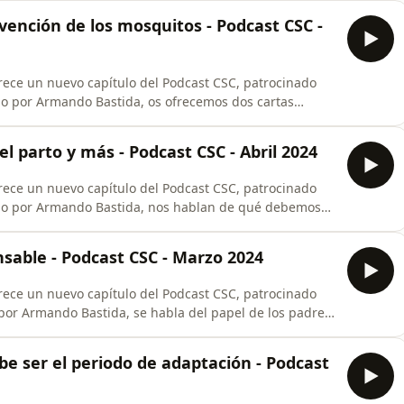
evención de los mosquitos - Podcast CSC -
rece un nuevo capítulo del Podcast CSC, patrocinado
y hablamos con varias profesionales de la Tribu sobre la
el parto y más - Podcast CSC - Abril 2024
rece un nuevo capítulo del Podcast CSC, patrocinado
, qué llevar en la bolsa para el parto, sobre por qué
 día y sobre viajar seguro a contramarcha.
nsable - Podcast CSC - Marzo 2024
rece un nuevo capítulo del Podcast CSC, patrocinado
dejado atrás, muchos de ellos, los modelos caducos de
ucativos más responsables, conscientes y respetuosos.
be ser el periodo de adaptación - Podcast