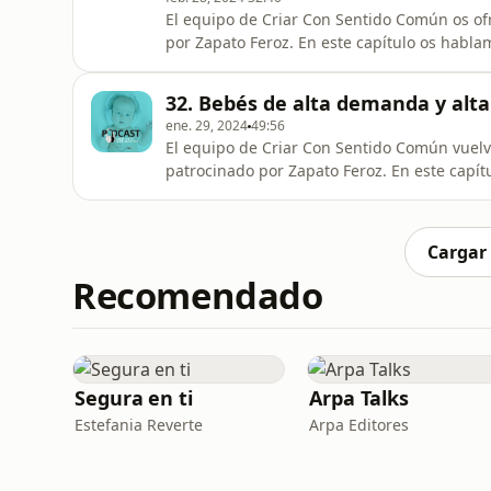
El equipo de Criar Con Sentido Común os of
por Zapato Feroz. En este capítulo os hablamos de la elección del colegio. De qué factores tener en
cuenta a la hora de ir a las jornadas de pu
Además, os contaremos cómo debería ser un
32. Bebés de alta demanda y alta 
los vínculos
ene. 29, 2024
49:56
El equipo de Criar Con Sentido Común vuelv
patrocinado por Zapato Feroz. En este capítulo os hablamos de los bebés de alta demanda. Cómo
son, por qué tiene sentido que podamos us
hacer. Además, entrevistamos a la terapeut
altamente sensibles. También os tra
Cargar
Recomendado
Segura en ti
Arpa Talks
Estefania Reverte
Arpa Editores