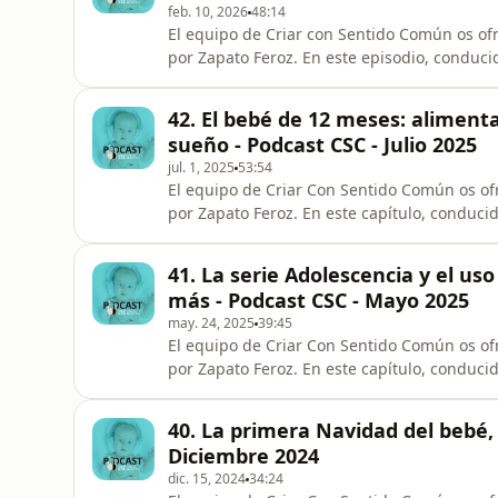
feb. 10, 2026
48:14
El equipo de Criar con Sentido Común os of
por Zapato Feroz. En este episodio, conducido por Armando Bastida, abordamos un recorrido
completo por la crianza, desde el embarazo 
la regulación emocional y el uso de pantallas y redes sociales. Habla
42. El bebé de 12 meses: alimenta
bases en los pr
sueño - Podcast CSC - Julio 2025
jul. 1, 2025
53:54
El equipo de Criar Con Sentido Común os of
por Zapato Feroz. En este capítulo, conduc
relevante en relación al bebé de 12 meses: 
lenguaje y motor en estas edades, signos de
41. La serie Adolescencia y el uso
abordar el tema del sueño
más - Podcast CSC - Mayo 2025
may. 24, 2025
39:45
El equipo de Criar Con Sentido Común os of
por Zapato Feroz. En este capítulo, conduci
Adolescencia, y de la importancia de educar con valores y lejos de las pantallas; también sobre l
40. La primera Navidad del bebé,
Diciembre 2024
dic. 15, 2024
34:24