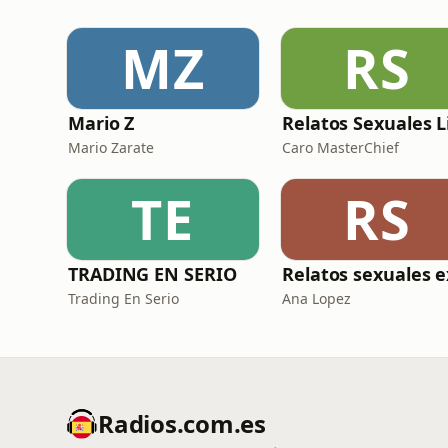
MZ
RS
Mario Z
Mario Zarate
Caro MasterChief
TE
RS
TRADING EN SERIO
Trading En Serio
Ana Lopez
Radios.com.es