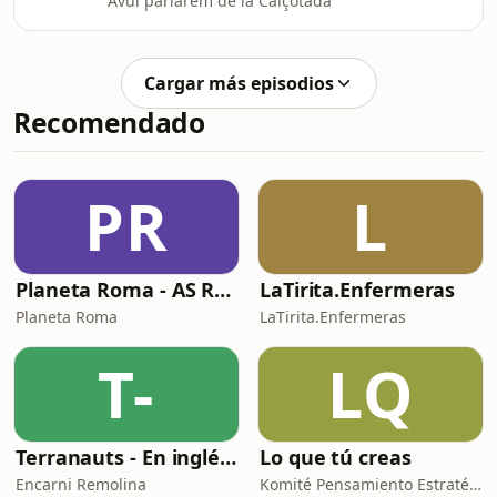
Avui parlarem de la Calçotada
Cargar más episodios
Recomendado
PR
L
Planeta Roma - AS Roma Podcast en Español
LaTirita.Enfermeras
Planeta Roma
LaTirita.Enfermeras
T-
LQ
Terranauts - En inglés y en español. Science and nature in 5 minutes
Lo que tú creas
Encarni Remolina
Komité Pensamiento Estratégico