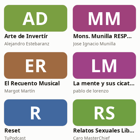
AD
MM
Arte de Invertír
Mons. Munilla RESPONDE
Alejandro Estebaranz
Jose Ignacio Munilla
ER
LM
El Recuento Musical
La mente y sus cicatrices
Margot Martín
pablo de lorenzo
R
RS
Reset
Relatos Sexuales Liberales
TuPodcast
Caro MasterChief