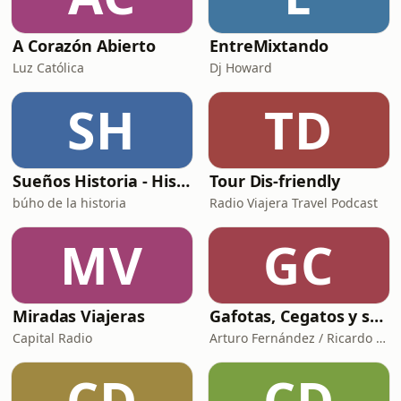
A Corazón Abierto
EntreMixtando
Luz Católica
Dj Howard
SH
TD
Sueños Historia - Histórico Podcast de historia relajada para dormir
Tour Dis-friendly
búho de la historia
Radio Viajera Travel Podcast
MV
GC
Miradas Viajeras
Gafotas, Cegatos y sus Aparatos - Podcast
Capital Radio
Arturo Fernández / Ricardo Abad
CD
CD