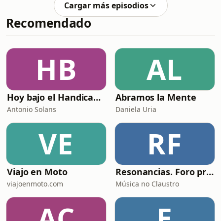
Cargar más episodios
-6050810/support.
Recomendado
HB
AL
Hoy bajo el Handicap | Podcast de Golf
Abramos la Mente
Antonio Solans
Daniela Uria
VE
RF
Viajo en Moto
Resonancias. Foro profesional de instrumentos musicais
viajoenmoto.com
Música no Claustro
AC
E