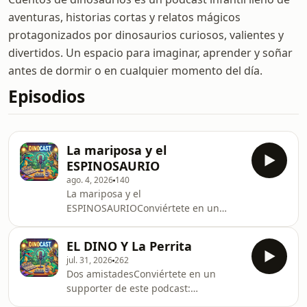
aventuras, historias cortas y relatos mágicos
protagonizados por dinosaurios curiosos, valientes y
divertidos. Un espacio para imaginar, aprender y soñar
antes de dormir o en cualquier momento del día.
Episodios
La mariposa y el
ESPINOSAURIO
ago. 4, 2026
140
La mariposa y el
ESPINOSAURIOConviértete en un
supporter de este podcast:
https://www.spreaker.com/podcast/dinolandia-
EL DINO Y La Perrita
cuentos-libros-de-dinosaurios-
jul. 31, 2026
262
-6050810/support.
Dos amistadesConviértete en un
supporter de este podcast:
https://www.spreaker.com/podcast/dinolandia-