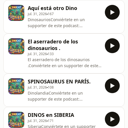
cuentos-libros-de-dinosaurios-
Aquí está otro Dino
-6050810/support.
jul. 31, 2026
167
DinosauriosConviértete en un
supporter de este podcast:
https://www.spreaker.com/podcast/dinolandia-
cuentos-libros-de-dinosaurios-
El aserradero de los
-6050810/support.
dinosaurios .
jul. 31, 2026
133
El aserradero de los dinosaurios
.Conviértete en un supporter de este
podcast:
https://www.spreaker.com/podcast/dinolandia-
SPINOSAURUS EN PARÍS.
cuentos-libros-de-dinosaurios-
jul. 31, 2026
108
-6050810/support.
DinolandiaConviértete en un
supporter de este podcast:
https://www.spreaker.com/podcast/dinolandia-
cuentos-libros-de-dinosaurios-
DINOS en SIBERIA
-6050810/support.
jul. 31, 2026
171
SiberiaConviértete en un supporter