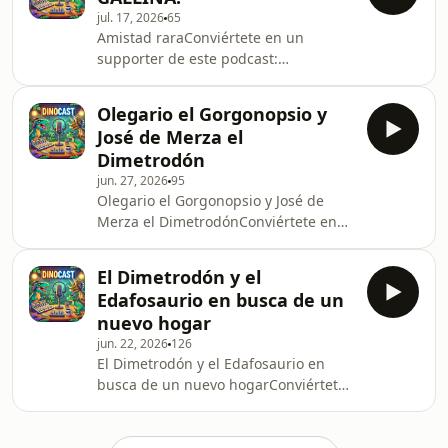
-6050810/support.
jul. 17, 2026
65
Amistad raraConviértete en un
supporter de este podcast:
https://www.spreaker.com/podcast/dinolandia-
cuentos-libros-de-dinosaurios-
Olegario el Gorgonopsio y
-6050810/support.
José de Merza el
Dimetrodón
jun. 27, 2026
95
Olegario el Gorgonopsio y José de
Merza el DimetrodónConviértete en
un supporter de este podcast:
https://www.spreaker.com/podcast/dinolandia-
El Dimetrodón y el
cuentos-libros-de-dinosaurios-
Edafosaurio en busca de un
-6050810/support.
nuevo hogar
jun. 22, 2026
126
El Dimetrodón y el Edafosaurio en
busca de un nuevo hogarConviértete
en un supporter de este podcast:
https://www.spreaker.com/podcast/dinolandia-
cuentos-libros-de-dinosaurios-