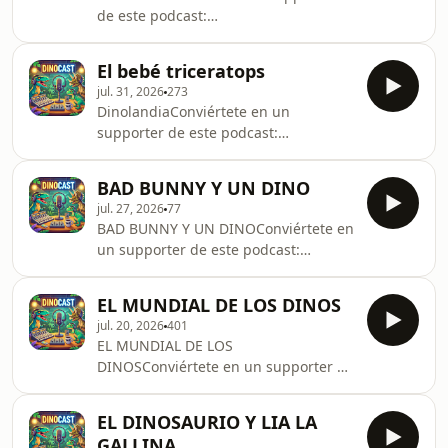
de este podcast:
https://www.spreaker.com/podcast/dinolandia-
cuentos-libros-de-dinosaurios-
El bebé triceratops
-6050810/support.
jul. 31, 2026
273
DinolandiaConviértete en un
supporter de este podcast:
https://www.spreaker.com/podcast/dinolandia-
cuentos-libros-de-dinosaurios-
BAD BUNNY Y UN DINO
-6050810/support.
jul. 27, 2026
77
BAD BUNNY Y UN DINOConviértete en
un supporter de este podcast:
https://www.spreaker.com/podcast/dinolandia-
cuentos-libros-de-dinosaurios-
EL MUNDIAL DE LOS DINOS
-6050810/support.
jul. 20, 2026
401
EL MUNDIAL DE LOS
DINOSConviértete en un supporter de
este podcast:
https://www.spreaker.com/podcast/dinolandia-
EL DINOSAURIO Y LIA LA
cuentos-libros-de-dinosaurios-
GALLINA.