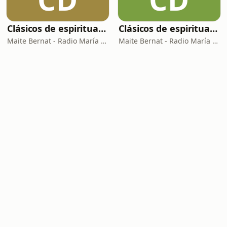
Clásicos de espiritualidad: El arte de aprovechar nuestras faltas
Clásicos de espiritualidad: El combate espiritual
Maite Bernat - Radio María España
Maite Bernat - Radio María ESP