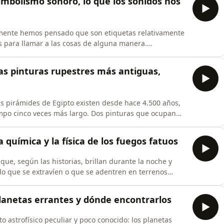
Simbolismo sonoro, lo que los sonidos nos
lmente hemos pensado que son etiquetas relativamente
 para llamar a las cosas de alguna manera.
n tener una relación directa con el artefacto que
a al mismo artefacto con sonidos completamente
Las pinturas rupestres más antiguas,
Las pirámides de Egipto existen desde hace 4.500 años,
mpo cinco veces más largo. Dos pinturas que ocupan
 día, o quizá estén separadas por 25.000 años. Los
ferencias concretas, saber cuán antigua es una pieza de
a química y la física de los fuegos fatuos
que, según las historias, brillan durante la noche y
do que se extravíen o que se adentren en terrenos
endo precisos, los textos no suelen hablar de
es atribuyéndoles una intención maligna. ¿Podría ser
 Planetas errantes y dónde encontrarlos
 astrofísico peculiar y poco conocido: los planetas