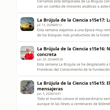
Cerramos esta temporada de La Brújula con 
con un combo de misiones asiáticas a aster
diferentes, una china y una japonesa, visite
de diferencia. El 4 de julio la sonda china T
La Brújula de la Ciencia s15e17: L
la japonesa Haya
jul. 15, 2026
09:12
Esta semana viajamos a una época muy remot
de los bosques más productivos de la histor
mayor tamaño. Las películas de ciencia-ficc
monstruosos" que suelen ser, básicamente,
La Brújula de la Ciencia s15e16: N
Aunque esos monstruos de
concreta
jun. 20, 2026
09:28
Esta semana La Brújula se ha desplazado a B
Fronteras del Conocimiento de la Fundación
premiada en la categoría de Humanidades, la
de la ciencia, Cartwright se ha caracterizad
La Brújula de la Ciencia s15e15: 
leyes universal
mensajeras
jun. 5, 2026
10:01
Todo el mundo conoce el extraordinario sen
aunque te las lleves a centenares de kilóm
de vuelta. ¿Cómo hacen para calcular estos 