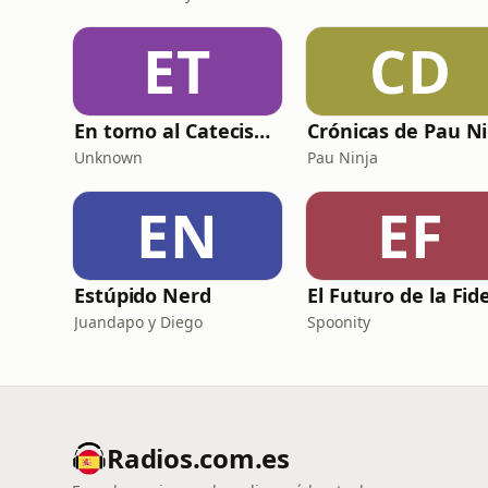
ET
CD
En torno al Catecismo
Unknown
Pau Ninja
EN
EF
Estúpido Nerd
Juandapo y Diego
Spoonity
Radios.com.es