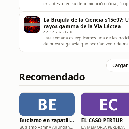
errantes, o en su denominación oficial, "obj
definitiva, de lo que su nombre indica: obj
libremente, lejos de cualquier estrella. 
La Brújula de la Ciencia s15e07: 
difíciles de det
rayos gamma de la Vía Láctea
dic. 12, 2025
12:10
Esta semana os explicamos una de las notici
de nuestra galaxia que podrían venir de mate
igual que todas las demás, está inmersa en
composición desconocemos. En principio la m
formada por partícula
Cargar
Recomendado
BE
EC
Budismo en zapatillas, El budismo sin sermones
EL CASO PERTUR
Budismo Asmr y Abundancia
LA MEMORIA PERDIDA