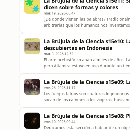
La Brújula de la Ciencia s15e11: 
bordo de la nave
dicen sobre formas y colores
mar. 19, 2026
08:47
¿De dónde vienen las palabras? Tradiciona
arbitrarias que los humanos nos inventamos
Efectivamente, los sonidos "mesa" no parece
llamamos mesa; y en otros idiomas se llam
La Brújula de la Ciencia s15e10: 
diferentes, como "table", "stol" o "zata
descubiertas en Indonesia
mar. 3, 2026
12:52
El arte prehistórico abarca miles de años. 
pero Altamira estuvo en uso durante un tie
una misma pared pudieron hacerse el mismo
tiempos son tan largos que es útil tener re
La Brújula de la Ciencia s15e09: L
arte rupestre. Hoy
ene. 26, 2026
11:17
Los fuegos fatuos son criaturas legendarias 
sacan de los caminos a los viajeros, buscan
pantanosos donde puede peligrar su vida. Si
"criaturas", sino más bien de "luces", a vec
La Brújula de la Ciencia s15e08:
que fueran un fenómeno n
ene. 10, 2026
09:44
Dedicamos esta sección a hablar de un objeto