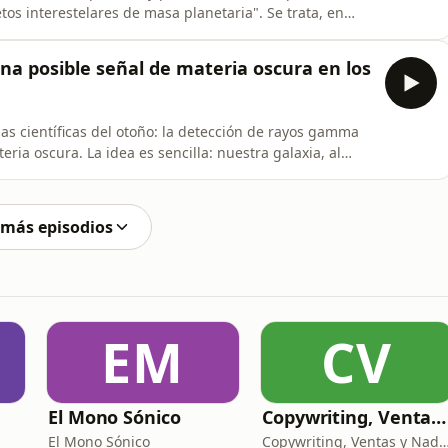
etos interestelares de masa planetaria". Se trata, en
etos que no brillan, como los planetas, y que se mueven
No sabemos mucho de ellos, porque son enormemente
Una posible señal de materia oscura en los
as científicas del otoño: la detección de rayos gamma
ria oscura. La idea es sencilla: nuestra galaxia, al
 una nube de materia oscura cuya forma exacta y
ateria oscura no emite ni absorbe luz, pero si está
 más episodios
EM
CV
El Mono Sónico
Copywriting, Ventas y Nada que perder
El Mono Sónico
Copywriting, Ventas y Nada que