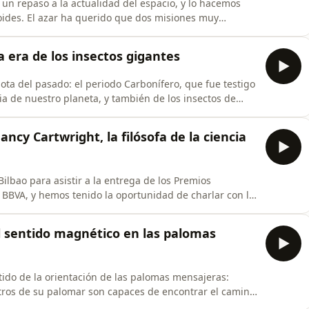
un repaso a la actualidad del espacio, y lo hacemos
oides. El azar ha querido que dos misiones muy
n dos asteroides cercanos a la Tierra con apenas un día
ianwen-2 llegó al asteroide Kamoʻoalewa, y el día 5 fue
a era de los insectos gigantes
a del pasado: el periodo Carbonífero, que fue testigo
ia de nuestro planeta, y también de los insectos de
ión a menudo se recrean en la construcción de "seres
 reptiles o artrópodos extremadamente grandes.
ancy Cartwright, la filósofa de la ciencia
ilbao para asistir a la entrega de los Premios
 BBVA, y hemos tenido la oportunidad de charlar con la
 filósofa Nancy Cartwright. Especializada en filosofía
o durante toda su carrera por el escepticismo hacia las
El sentido magnético en las palomas
tido de la orientación de las palomas mensajeras:
etros de su palomar son capaces de encontrar el camino
viajes? Ésta es una pregunta que la biología está