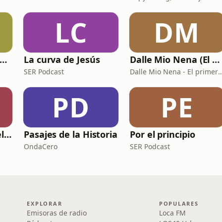
LC
DM
Crónicas de Pau Ninja
La curva de Jesús
Dalle Mio Nena (El primer podcast rural de España)
SER Podcast
Dalle Mio Nena - El primer podcast r
PD
PE
El Futuro de la Fidelización
Pasajes de la Historia
Por el principio
OndaCero
SER Podcast
EXPLORAR
POPULARES
Emisoras de radio
Loca FM