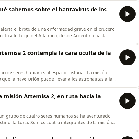
siglo XX. Hoy sabemos que se debe a una combinación
 Qué sabemos sobre el hantavirus de los
 alerta el brote de una enfermedad grave en el crucero
cto a lo largo del Atlántico, desde Argentina hasta
n a principios de mayo que el patógeno causante de la
n virus que circula entre roedores en el extremo sur
Artemisa 2 contempla la cara oculta de la
orno de seres humanos al espacio cislunar. La misión
 que la nave Orión puede llevar a los astronautas a las
apítulo de hoy os contamos cómo vivimos el día en que
a Tierra alcanzado por el ser humano, fijándolo en
La misión Artemisa 2, en ruta hacia la
 un grupo de cuatro seres humanos se ha aventurado
estino: la Luna. Son los cuatro integrantes de la misión
l nuevo programa lunar estadounidense. En este
s contamos las últimas noticias de lo que ha ocurrido a