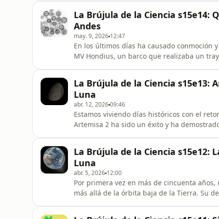
tratando de responder desde mediados del 
La Brújula de la Ciencia s15e14:
de habilidades: observaci
Andes
may. 9, 2026
12:47
En los últimos días ha causado conmoción y
MV Hondius, un barco que realizaba un traye
Cabo Verde. Los análisis genéticos indicaro
enfermedad es el hantavirus de los Andes, u
La Brújula de la Ciencia s15e13: 
de América y qu
Luna
abr. 12, 2026
09:46
Estamos viviendo días históricos con el ret
Artemisa 2 ha sido un éxito y ha demostrado
cercanías de la Luna con seguridad. En el c
Artemisa 2 superó el récord de distancia a l
La Brújula de la Ciencia s15e12: 
406,771 km. T
Luna
abr. 5, 2026
12:00
Por primera vez en más de cincuenta años,
más allá de la órbita baja de la Tierra. Su d
Artemisa 2, la primera misión tripulada de
programa, emitido en T + 1 día y 20 horas, o