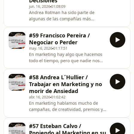
Decisiones
cultura.Hoy vamos a hablar con dos
jun. 16, 2026
01:08:09
emprendedores creativos que
Andrea Rotman ha sido parte de
eligieron un camino distinto al del
algunas de las compañías más
publicista tradicional: mezclando
importantes de Chile y Latinoamérica.
publicidad, negocios, tecnología,
Con más de 35 años de experiencia
proactividad y una forma muy
#59 Francisco Pereira /
en empresas como LATAM, Entel,
Negociar o Perder
Telefónica, Banmédica y CCU, ha
may. 16, 2026
01:17:51
vivido desde dentro decisiones que
En marketing hay algo que hacemos
han marcado industrias completas.En
todo el tiempo, pero que nadie nos
esta conversación hablamos de
enseña: negociar.Negociamos
liderazgo, marketing, directorios,
presupuestos, ideas, plazos,
carrera profesional y de las
#58 Andrea L´Hullier /
honorarios y expectativas.Negociamos
decisiones que realmente cambian el
Trabajar en Marketing y no
con clientes, con equipos, con
rumb
morir de Ansiedad
proveedores y muchas veces también
abr. 16, 2026
01:02:42
con nosotros mismos.El problema es
En marketing hablamos mucho de
que no siempre sabemos hacerlo
campañas, de creatividad, premios y
bien.Y ahí empezamos a perder
de resultados… pero muy poco de
(plata, valor, tiempo, prestigio).¿Cómo
algo que muchos viven en silencio: la
se negocia sin regalar valor?¿Cómo
#57 Esteban Calvo /
ansiedad.La presión por rendir, por
Poniendo al Marketing en su