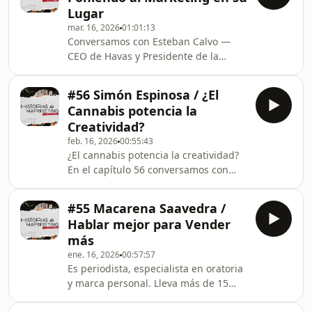
responder rápido, por estar siempre
Lugar
disponible, por liderar equipos. Todo
mar. 16, 2026
01:01:13
eso puede ser apasionante… pero
Conversamos con Esteban Calvo —
también puede pasar la cuenta.Yo lo
CEO de Havas y Presidente de la
viví … emprendiendo tuve crisis de
Cámara de Empresas Creativas—
angustia, y ahí entendí que crecer
sobre su camino empujando una
profesionalmen
#56 Simón Espinosa / ¿El
convicción: poner al marketing en el
Cannabis potencia la
lugar que le corresponde. Donde se
Creatividad?
habla de crecimiento, de negocio y de
feb. 16, 2026
00:55:43
futuro, con la creatividad como una
¿El cannabis potencia la creatividad?
herramienta estratégica, no
En el capítulo 56 conversamos con
decorativa.Hablamos de creatividad
Simón Espinosa (Director Ejecutivo de
como eje de desarrollo, de qué le
&quot;En Volá&quot;) sobre
diría a un cliente que no cree en
#55 Macarena Saavedra /
marketing, cultura y construcción de
Hablar mejor para Vender
comunidad. Hablamos de si el
más
cannabis tiene “mal marketing”, de
ene. 16, 2026
00:57:57
cómo educar de manera simple y
Es periodista, especialista en oratoria
entretenida temas serios, de
y marca personal. Lleva más de 15
marketing outsider y de la historia de
años entrenando a líderes, ejecutivos
En Volá: de una conversación absurda