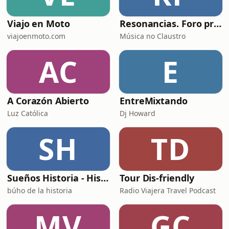
mar
Viajo en Moto
Resonancias. Foro profesional de instrumentos musicais
viajoenmoto.com
Música no Claustro
AC
E
A Corazón Abierto
EntreMixtando
Luz Católica
Dj Howard
SH
TD
Sueños Historia - Histórico Podcast de historia relajada para dormir
Tour Dis-friendly
búho de la historia
Radio Viajera Travel Podcast
MV
GC