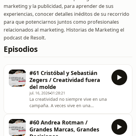
marketing y la publicidad, para aprender de sus
experiencias, conocer detalles inéditos de su recorrido
para que potenciarnos juntos como profesionales
relacionados al marketing. Historias de Marketing el
podcast de Resolt.
Episodios
#61 Cristóbal y Sebastián
Zegers / Creatividad fuera
del molde
jul. 16, 2026
01:28:21
La creatividad no siempre vive en una
campaña. A veces vive en una
oportunidad de negocio, en una idea
que se adelanta al brief, en una
#60 Andrea Rotman /
apuesta fuera de Chile o en una
Grandes Marcas, Grandes
conversación que logra meterse en la