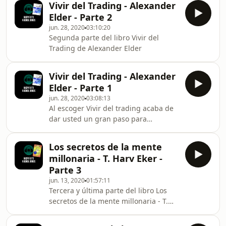
Vivir del Trading - Alexander
OLVIDEN SUSCRIBIRSE A NUESTRO
Elder - Parte 2
CANAL!
jun. 28, 2020
03:10:20
Segunda parte del libro Vivir del
Trading de Alexander Elder
Vivir del Trading - Alexander
Elder - Parte 1
jun. 28, 2020
03:08:13
Al escoger Vivir del trading acaba de
dar usted un gran paso para
distinguirse rápidamente de los
aficionados. Con esta decisión se ha
Los secretos de la mente
dotado de los medios necesarios para
millonaria - T. Harv Eker -
llegar a ser un trader de éxito. El Dr.
Parte 3
Elder le ayudará a disciplinar el
jun. 13, 2020
01:57:11
espíritu, le mostrará los métodos de
Tercera y última parte del libro Los
trading eficaces para batir al mercado
secretos de la mente millonaria - T.
y gestionar su capital de manera que
Harv Eker
ninguna serie de pérdidas pueda
expulsarl