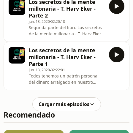
Los secretos de la mente
millonaria - T. Harv Eker -
Parte 2
jun. 13, 2020
02:20:18
Segunda parte del libro Los secretos
de la mente millonaria - T. Harv Eker
Los secretos de la mente
millonaria - T. Harv Eker -
Parte 1
jun. 13, 2020
02:22:01
Todos tenemos un patrón personal
del dinero arraigado en nuestro
subconsciente, y es este patrón, más
que cualquier otra cosa, lo que
determinará nuestra vida financiera.
Cargar más episodios
Puedes saberlo todo sobre
Recomendado
mercadotecnia, ventas,
negociaciones, acciones, propiedad
inmobiliaria y finanzas en general,
pero si tu patrón del dinero no está