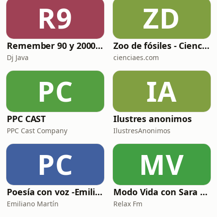
R9
ZD
Remember 90 y 2000 en PLAY WITH ME by Dj Java
Zoo de fósiles - Cienciaes.com
Dj Java
cienciaes.com
PC
IA
PPC CAST
Ilustres anonimos
PPC Cast Company
IlustresAnonimos
PC
MV
Poesía con voz -Emiliano Martín- Podcasts
Modo Vida con Sara Manzaneque
Emiliano Martín
Relax Fm