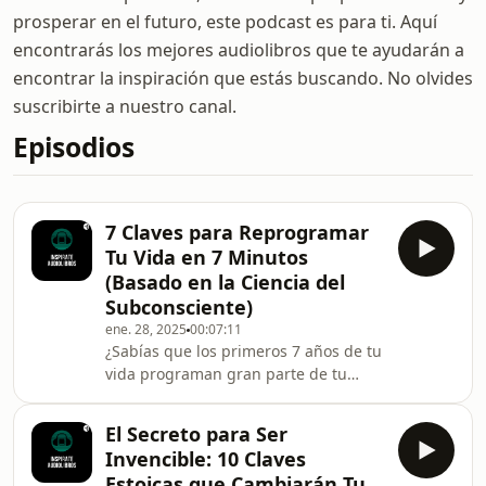
prosperar en el futuro, este podcast es para ti. Aquí
encontrarás los mejores audiolibros que te ayudarán a
encontrar la inspiración que estás buscando. No olvides
suscribirte a nuestro canal.
Episodios
7 Claves para Reprogramar
Tu Vida en 7 Minutos
(Basado en la Ciencia del
Subconsciente)
ene. 28, 2025
00:07:11
¿Sabías que los primeros 7 años de tu
vida programan gran parte de tu
destino? En este episodio, exploramos
cómo las creencias y hábitos
El Secreto para Ser
aprendidos durante esos años
Invencible: 10 Claves
moldean quién eres hoy y, más
Estoicas que Cambiarán Tu