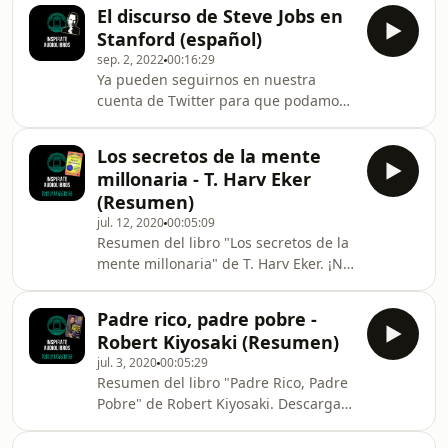
contenido, por favor suscríbanse a mi
El discurso de Steve Jobs en
canal de YouTube:
Stanford (español)
www.youtube.com/channel/UCCTVGKVE8kkWoCGoe
sep. 2, 2022
00:16:29
👉 Ya pueden seguirnos en nuestra
Ya pueden seguirnos en nuestra
cuenta de Twitter, Instagram y TikTok
cuenta de Twitter para que podamos
para que podamos interactuar
interactuar @inspiratelibros Si
@inspiratelibros Más info: ➜Estudios
quieren que siga subiendo contenido,
sobre los Efectos de la Pornografía:
Los secretos de la mente
por favor suscríbanse a mi canal de
https://www.yourbrain
millonaria - T. Harv Eker
YouTube:
(Resumen)
www.youtube.com/channel/UCCTVGKVE8kkWoCGoe
jul. 12, 2020
00:05:09
Resumen del libro "Los secretos de la
mente millonaria" de T. Harv Eker. ¡NO
OLVIDEN SUSCRIBIRSE A NUESTRO
CANAL!
Padre rico, padre pobre -
Robert Kiyosaki (Resumen)
jul. 3, 2020
00:05:29
Resumen del libro "Padre Rico, Padre
Pobre" de Robert Kiyosaki. Descargate
el libro gratis:
http://raboninco.com/v6C4 ¡NO