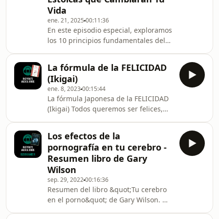
importante, cómo puedes
Vida
reprogramar tu subconsciente para
ene. 21, 2025
00:11:36
transformar tu vida. Te comparto 7
En este episodio especial, exploramos
pasos prácticos y poderosos para
los 10 principios fundamentales del
romper patrones negativos,
estoicismo, una filosofía práctica y
desarrollar una mentalidad de éxito y
poderosa que puede cambiar tu vida.
vivir la vida
La fórmula de la FELICIDAD
Descubre cómo aplicar estas
(Ikigai)
lecciones en tus relaciones, tu
ene. 8, 2023
00:15:44
desarrollo personal y tu forma de
La fórmula Japonesa de la FELICIDAD
enfrentar los desafíos diarios. Desde
(Ikigai) Todos queremos ser felices,
la aceptación de lo que no puedes
pero la mayoría de nosotros no sabe
controlar hasta la importancia de vivir
cómo lograrlo. ¿Deberíamos
en el presente, cada clave está
Los efectos de la
concentrarnos en ganar dinero?
acompañada de e
pornografía en tu cerebro -
¿Deberíamos concentrarnos en hacer
Resumen libro de Gary
lo que nos apasiona? ¿Deberíamos
Wilson
renunciar a todas nuestras
sep. 29, 2022
00:16:36
posesiones materiales y vivir como
Resumen del libro &quot;Tu cerebro
monjes en la montaña? Todos parecen
en el porno&quot; de Gary Wilson. 👉
tener una respuesta diferente a este
Si quieren que siga subiendo
interrogante, pero en el video