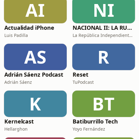
AI
NI
programado para el éxito nunca
tendrás mucho dinero; y si, de algún
modo
Actualidad iPhone
NACIONAL II: LA RUTA DEL EXILIO
Luis Padilla
La República Independiente de la Radio
AS
R
Adrián Sáenz Podcast
Reset
Adrián Sáenz
TuPodcast
K
BT
Kernelcast
Batiburrillo Tech
Hellarghon
Yoyo Fernández