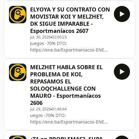
https://ene.ba/Esportmaniacos-
Nuestras redes
ELYOYA Y SU CONTRATO CON
GamePass Descuentos Exclusivos en
https://twitter.com/Espo
MOVISTAR KOI Y MELZHET,
Juegos de PC:
DK SIGUE IMPARABLE -
https://ene.ba/Esportmaniacos-Steam
Esportmaníacos 2607
La mejor VPN del mundo y punto:
jul. 30, 2026
02:00:23
protonvpn.com/esportmaniacos
Juegos -70% DTO:
APÓYANOS AQUÍ
https://ene.ba/Esportmaniacos-ENEBA
https://www.patreon.com/Esportmaniacos
¡Xbox Game Pass al Mejor Precio!:
https://www.twitch.tv/esportmaniacos
https://ene.ba/Esportmaniacos-
Nuestras redes
MELZHET HABLA SOBRE EL
GamePass Descuentos Exclusivos en
https://twitter.com/Espo
PROBLEMA DE KOI,
Juegos de PC:
REPASAMOS EL
https://ene.ba/Esportmaniacos-Steam
SOLOQCHALLENGE CON
La mejor VPN del mundo y punto:
MAURO - Esportmaníacos
protonvpn.com/esportmaniacos
APÓYANOS AQUÍ
2606
https://www.patreon.com/Esportmaniacos
jul. 29, 2026
01:46:44
https://www.twitch.tv/esportmaniacos
uegos -70% DTO:
Nuestras redes
https://ene.ba/Esportmaniacos-ENEBA
https://twitter.com/Espo
¡Xbox Game Pass al Mejor Precio!:
https://ene.ba/Esportmaniacos-