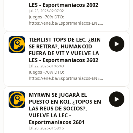
LES - Esportmaníacos 2602
La mejor VPN del mundo y punto:
jul. 23, 2026
02:07:02
protonvpn.com/esportmaniacos
Juegos -70% DTO:
APÓYANOS AQUÍ
https://ene.ba/Esportmaniacos-ENEBA
https://www.patreon.com/Esportmaniacos
¡Xbox Game Pass al Mejor Precio!:
https://www.twitch.tv/esportmaniacos
https://ene.ba/Esportmaniacos-
Nuestras redes
TIERLIST TOPS DE LEC, ¿BIN
GamePass Descuentos Exclusivos en
https://twitter.com/Espo
SE RETIRA?, HUMANOID
Juegos de PC:
FUERA DE VIT Y VUELVE LA
https://ene.ba/Esportmaniacos-Steam
LES - Esportmaníacos 2602
La mejor VPN del mundo y punto:
jul. 22, 2026
01:46:40
protonvpn.com/esportmaniacos
Juegos -70% DTO:
APÓYANOS AQUÍ
https://ene.ba/Esportmaniacos-ENEBA
https://www.patreon.com/Esportmaniacos
¡Xbox Game Pass al Mejor Precio!:
https://www.twitch.tv/esportmaniacos
https://ene.ba/Esportmaniacos-
Nuestras redes
MYRWN SE JUGARÁ EL
GamePass Descuentos Exclusivos en
https://twitter.com/Espo
PUESTO EN KOI, ¿TOPOS EN
Juegos de PC:
LAS REUS DE SOCIOS?,
https://ene.ba/Esportmaniacos-Steam
VUELVE LA LEC -
La mejor VPN del mundo y punto:
Esportmaníacos 2601
protonvpn.com/esportmaniacos
APÓYANOS AQUÍ
jul. 20, 2026
01:58:16