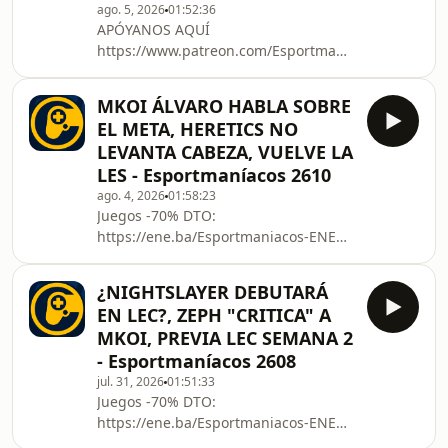
MOMENTO DEL EQUIPO DE FAKER
ago. 5, 2026
01:52:36
APÓYANOS AQUÍ
00:28:00 EL BUG EN LA LES DURANTE
https://www.patreon.com/Esportmaniacos
EL MKF VS UCAM 00:38:40 MELZHET
https://www.twitch.tv/esportmaniacos
HABLA DEL AÑO DE MOVISTAR KOI EN
Nuestras redes
LA
MKOI ÁLVARO HABLA SOBRE
https://twitter.com/Esportmaniacos
EL META, HERETICS NO
https://www.tiktok.com/@esportmaniacos
LEVANTA CABEZA, VUELVE LA
Referido de AMAZON:
LES - Esportmaníacos 2610
https://amzn.to/36cVx3g 00:00:00
ago. 4, 2026
01:58:23
INTRO 00:12:30 ¿¿EMPYROS POR
Juegos -70% DTO:
MAYNTER EN NAVI?? 00:38:00
https://ene.ba/Esportmaniacos-ENEBA
JOJOPYUN RESPONDE A LAS
¡Xbox Game Pass al Mejor Precio!:
DECLARACIONES DE ZEPH 01:22:00
https://ene.ba/Esportmaniacos-
UPSET REPASA SU CARRERA 01:40:00
¿NIGHTSLAYER DEBUTARÁ
GamePass Descuentos Exclusivos en
NUESTRO QUINTE
EN LEC?, ZEPH "CRITICA" A
Juegos de PC:
MKOI, PREVIA LEC SEMANA 2
https://ene.ba/Esportmaniacos-Steam
- Esportmaníacos 2608
La mejor VPN del mundo y punto:
jul. 31, 2026
01:51:33
protonvpn.com/esportmaniacos
Juegos -70% DTO:
APÓYANOS AQUÍ
https://ene.ba/Esportmaniacos-ENEBA
https://www.patreon.com/Esportmaniacos
¡Xbox Game Pass al Mejor Precio!:
https://www.twitch.tv/esportmaniacos