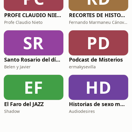
PROFE CLAUDIO NIETO
RECORTES DE HISTORIA Y CIENCIA
Profe Claudio Nieto
Fernando Marmaneu Cánovas
SR
PD
Santo Rosario del día. 🙏 Reza con nosotros en castellano 🇪🇸
Podcast de Misterios
Belen y Javier
ermakysevilla
EF
HD
El Faro del JAZZ
Historias de sexo muy intensas y calientes
Shadow
Audiodesires