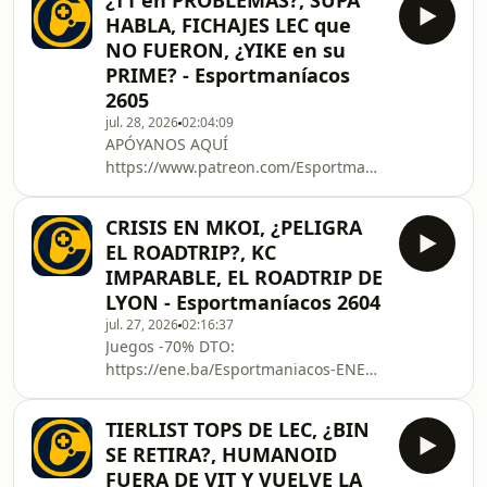
¿T1 en PROBLEMAS?, SUPA
GamePass Descuentos Exclusivos en
HABLA, FICHAJES LEC que
Juegos de PC:
NO FUERON, ¿YIKE en su
https://ene.ba/Esportmaniacos-Steam
PRIME? - Esportmaníacos
La mejor VPN del mundo y punto:
2605
protonvpn.com/esportmaniacos
APÓYANOS AQUÍ
jul. 28, 2026
02:04:09
APÓYANOS AQUÍ
https://www.patreon.com/Esportmaniacos
https://www.patreon.com/Esportmaniacos
https://www.twitch.tv/esportmaniacos
https://www.twitch.tv/esportmaniacos
Nuestras redes
Nuestras redes
https://twitter.com/Espor
CRISIS EN MKOI, ¿PELIGRA
https://twitter.com/Esportmaniacos
EL ROADTRIP?, KC
https://www.tiktok.com/@esportmaniacos
IMPARABLE, EL ROADTRIP DE
Referido de AMAZON:
LYON - Esportmaníacos 2604
https://amzn.to/36cVx3g 00:00:00
jul. 27, 2026
02:16:37
INTRO 00:14:30 GHOST VUELVE a ser
Juegos -70% DTO:
ADC 00:26:20 T1 con PROBLEMAS de
https://ene.ba/Esportmaniacos-ENEBA
PATROCINIOS 00:42:00 VIKTOR
¡Xbox Game Pass al Mejor Precio!:
ARRASA en el META 00:55:00 SUPA
https://ene.ba/Esportmaniacos-
HABLA de los PROBLEMAS de MKOI
TIERLIST TOPS DE LEC, ¿BIN
GamePass Descuentos Exclusivos en
SE RETIRA?, HUMANOID
Juegos de PC:
FUERA DE VIT Y VUELVE LA
https://ene.ba/Esportmaniacos-Steam