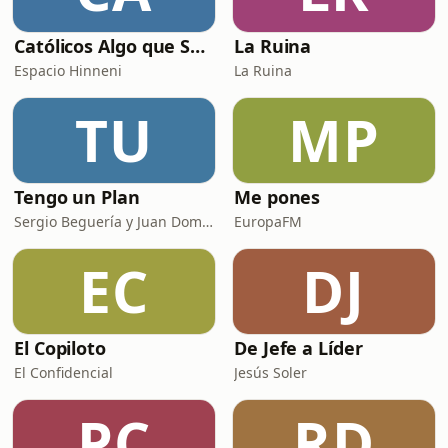
LA ESQUINA 01:05:30 INSPIR
Católicos Algo que Saber
La Ruina
Espacio Hinneni
La Ruina
TU
MP
Tengo un Plan
Me pones
Sergio Beguería y Juan Domínguez
EuropaFM
EC
DJ
El Copiloto
De Jefe a Líder
El Confidencial
Jesús Soler
PC
RD