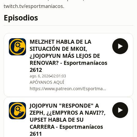
twitch.tv/esportmaniacos.
Episodios
MELZHET HABLA DE LA
SITUACIÓN DE MKOI,
¿JOJOPYUN MÁS LEJOS DE
RENOVAR? - Esportmaníacos
2612
ago. 6, 2026
02:01:03
APÓYANOS AQUÍ
https://www.patreon.com/Esportmaniacos
https://www.twitch.tv/esportmaniacos
Nuestras redes
JOJOPYUN "RESPONDE" A
https://twitter.com/Esportmaniacos
ZEPH, ¿¿EMPYROS A NAVI??,
https://www.tiktok.com/@esportmaniacos
UPSET HABLA DE SU
Referido de AMAZON:
CARRERA - Esportmaníacos
https://amzn.to/36cVx3g 00:00:00
2611
INTRO 00:13:00 T1 VS DK Y EL