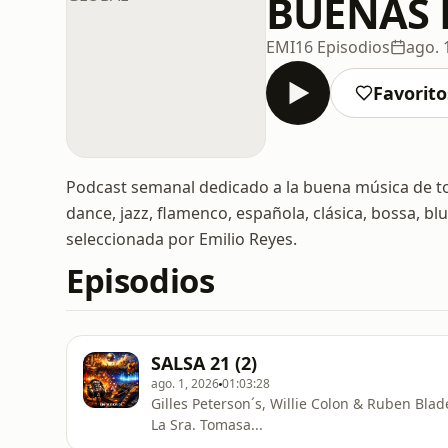
BUENAS 
EMI
16 Episodios
ago. 
Favorito
Podcast semanal dedicado a la buena música de tod
dance, jazz, flamenco, española, clásica, bossa, bl
seleccionada por Emilio Reyes.
Episodios
SALSA 21 (2)
ago. 1, 2026
01:03:28
Gilles Peterson´s, Willie Colon & Ruben Bl
La Sra. Tomasa...