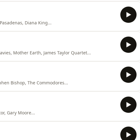
asadenas, Diana King...
Groove Colective, Jamiroquai, Brand New Heavies, Mother Earth, James Taylor Quartet...
tephen Bishop, The Commodores...
or, Gary Moore...