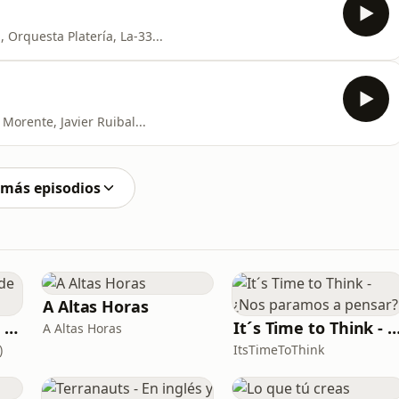
 Orquesta Platería, La-33...
Morente, Javier Ruibal...
 más episodios
A Altas Horas
Growth: el podcast de Product Hackers 🚀
It´s Time to Think - ¿Nos paramos a 
A Altas Horas
)
ItsTimeToThink