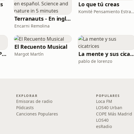
as
Lo que tú creas
Komité Pensamiento Estratég
Terranauts - En inglés y en español. Science and nature in 5 minutes
Encarni Remolina
El Recuento Musical
Mons. Munilla RESPONDE
La mente y sus cicatr
Margot Martín
pablo de lorenzo
EXPLORAR
POPULARES
Emisoras de radio
Loca FM
Pódcasts
LOS40 Urban
Canciones Populares
COPE Más Madrid
LOS40
esRadio