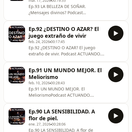
mar. 17, 2026
00:19:55
ti&quot; (Ed.
Ep.93 LA BELLEZA DE SOÑAR.
Milenio)http://cuandodudasdeti.com/FORMACIÓN
¿Mensajes divinos? Podcast
ON LINE
ACTUANDO. ANTONI TOLMOS
&quot;estimarte&quot;Autoestima
Conferencias en directo: EL
para artistashttp://www.estimarte.es/
Ep.92 ¿DESTINO O AZAR? El
CONCIERTO DE LAS PALABRAS
En este episodio vamos a hablar de
juego extraño de vivir
https://antonitolmos.com/contactar/
algo que todos admiramo, aunque a
feb. 24, 2026
00:17:45
LIBRO&quot;Cuando dudas de
ve
Ep.92 ¿DESTINO O AZAR? El juego
ti&quot; (Ed. Milenio)
extraño de vivir. Podcast ACTUANDO.
http://cuandodudasdeti.com/ CURSO
ANTONI TOLMOS. Contratación de
ON LINE &quot;estimarte&quot;
conferencias: EL CONCIERTO DE LAS
Autoestima para artistas
Ep.91 UN MUNDO MEJOR. El
PALABRAS
http://www.estimarte.es/ ¿Alguna vez
Meliorismo
https://antonitolmos.com/contactar/
te has despertado con la sensación de
feb. 10, 2026
00:28:43
LIBRO"Cuando dudas de ti" (Ed.
haber vivido otra
Ep.91 UN MUNDO MEJOR. El
Milenio) http://cuandodudasdeti.com/
MeliorismoPodcast ACTUANDO.
CURSO ON LINE "estimarte"
ANTONI TOLMOS. Contratación de
Autoestima para artistas
conferencias: EL CONCIERTO DE LAS
http://www.estimarte.es/ ¿Crees que
Ep.90 LA SENSIBILIDAD. A
PALABRAS
tu vida ya estaba escrita… o que todo
flor de piel.
https://antonitolmos.com/contactar/
es una casualidad increíbleme
ene. 27, 2026
00:28:06
LIBRO "Cuando dudas de ti" (Ed.
Ep.90 LA SENSIBILIDAD. A flor de