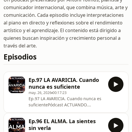
comunicador internacional, que combina música, arte y
comunicación. Cada episodio incluye interpretaciones
al piano en directo y reflexiones sobre el rendimiento
artístico y el aprendizaje. El contenido está dirigido a
quienes buscan inspiración y crecimiento personal a
través del arte.
Episodios
Ep.97 LA AVARICIA. Cuando
nunca es suficiente
may. 26, 2026
00:17:23
Ep.97 LA AVARICIA. Cuando nunca es
suficientePódcast ACTUANDO.
ANTONI TOLMOSMúsica, Arte y
ComunicaciónContacto para...EL
Ep.96 EL ALMA. La sientes
CONCIERTO DE LAS
sin verla
PALABRAShttps://antonitolmos.com/contactar/