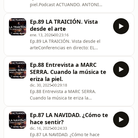
Milenio) http://cuandodudasdeti.com/
piel.Podcast ACTUANDO. ANTONI
CURSO ON LINE "estimarte"
TOLMOSContratación de
Autoestima para artistas
conferencias: EL CONCIERTO DE LAS
http://www.estimarte.es/ Vivimos en
Ep.89 LA TRAICIÓN. Vista
PALABRAS
un mundo lleno de problemas… pero
desde el arte
https://antonitolmos.com/contactar/
también lleno de gente convencida de
ene. 13, 2026
00:23:16
LIBRO"Cuando dudas de ti" (Ed.
que las co
Ep.89 LA TRAICIÓN. Vista desde el
Milenio) http://cuandodudasdeti.com/
arteConferencias en directo: EL
CURSO ON LINE "estimarte"
CONCIERTO DE LAS PALABRAS
Autoestima para artistas
https://antonitolmos.com/contactar/
http://www.estimarte.es/ Quizás la
Ep.88 Entrevista a MARC
LIBRO&quot;Cuando dudas de
frase “eres demasiado sensible” ha
SERRA. Cuando la música te
ti&quot; (Ed. Milenio)
llegado alguna vez a tus oidos.¿O te
eriza la piel.
http://cuandodudasdeti.com/ CURSO
has dicho
dic. 30, 2025
00:29:18
ON LINE &quot;estimarte&quot;
Ep.88 Entrevista a MARC SERRA.
Autoestima para artistas
Cuando la música te eriza la
http://www.estimarte.es/ ¿Alguna vez
piel.Pódcast ACTUANDO. ANTONI
te han traicionado?¿O peor aún… has
TOLMOS Toda la información del
sido tú quien ha traicionado a
Ep.87 LA NAVIDAD. ¿Cómo te
Máster en Neurociencia de la Música
alguien?La traición es una d
hace sentir?
en este enlace:
dic. 16, 2025
00:24:33
http://www.neurocienciadelamusica.com/
Ep.87 LA NAVIDAD. ¿Cómo te hace
Un Máster 100% on line de la