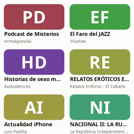
PD
EF
Podcast de Misterios
El Faro del JAZZ
ermakysevilla
Shadow
HD
RE
Historias de sexo muy intensas y calientes
RELATOS ERÓTICOS El Caballero Oscuro
Audiodesires
Relatos Eróticos - El Caballe
AI
NI
Actualidad iPhone
NACIONAL II: LA RUTA DEL EXILIO
Luis Padilla
La República Independiente de la Radio