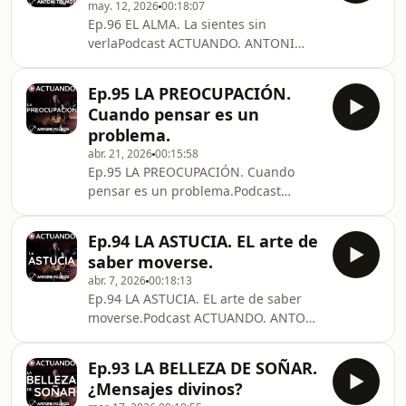
may. 12, 2026
00:18:07
LIBRO"Cuando dudas de ti" (Ed.
Ep.96 EL ALMA. La sientes sin
Milenio)http://cuandodudasdeti.com/Bienvenidos
verlaPodcast ACTUANDO. ANTONI
a este episodio donde vamos a hablar
TOLMOS. Música, Arte y
de algo que todos hemos sentido
Comunicación.Contacto para...EL
alguna vez… aunque no siempre
Ep.95 LA PREOCUPACIÓN.
CONCIERTO DE LAS
queramos admitirlo: la avaricia.Ese
Cuando pensar es un
PALABRAShttps://antonitolmos.com/contactar/
impu
problema.
LIBRO&quot;Cuando dudas de
abr. 21, 2026
00:15:58
ti&quot; (Ed.
Ep.95 LA PREOCUPACIÓN. Cuando
Milenio)http://cuandodudasdeti.com/Hoy
pensar es un problema.Podcast
vamos a hablar de algo que no se
ACTUANDO ANTONI TOLMOS. Música,
puede tocar… pero que todos, de
arte y comunicación.Contacto para
alguna manera, sentimos.El alma.Eso
Ep.94 LA ASTUCIA. EL arte de
conferencias:EL CONCIERTO DE LAS
que parece estar en lo más profundo
saber moverse.
PALABRAShttps://antonitolmos.com/contactar/ LIB
de noso
abr. 7, 2026
00:18:13
dudas de ti&quot; (Ed.
Ep.94 LA ASTUCIA. EL arte de saber
Milenio)http://cuandodudasdeti.com/Todos
moverse.Podcast ACTUANDO. ANTONI
nos preocupamos.Por el futuro, por el
TOLMOSContacto para
dinero, por lo que piensan los
conferencias:EL CONCIERTO DE LAS
demás…Pero… ¿y si te dijera que la
Ep.93 LA BELLEZA DE SOÑAR.
PALABRAShttps://antonitolmos.com/contactar/
mayoría de
¿Mensajes divinos?
LIBRO&quot;Cuando dudas de