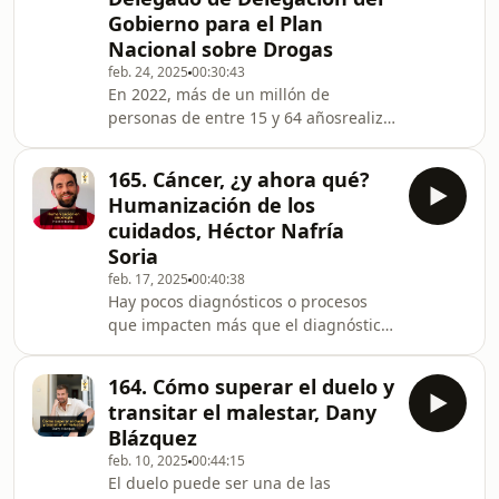
hablaremos con el invitado dehoy,
Gobierno para el Plan
Isaac Peña. Isaac es médico, jefe de la
Nacional sobre Drogas
unidad de dolor del Virgen
feb. 24, 2025
00:30:43
En 2022, más de un millón de
personas de entre 15 y 64 añosrealizó
un posible uso compulsivo de internet
en España. Otro dato: Un 58% de la
165. Cáncer, ¿y ahora qué?
población de 15 a 64 años ha jugado
Humanización de los
con dinero en España en el último
cuidados, Héctor Nafría
año, ya sea presencial o en línea. Hoy
Soria
vamos a hablar de adicciones
feb. 17, 2025
00:40:38
comportamentales, que son patrones
Hay pocos diagnósticos o procesos
de conducta compulsivos y repetitivos
que impacten más que el diagnóstico
quegeneran pérdida de control,
de un cáncer, y para lidiar con todo
interfieren con la
este proceso para los pacientes y los
164. Cómo superar el duelo y
familiares cada vez se está viendo
transitar el malestar, Dany
más el valor de la humanización de
Blázquez
los cuidados. Hoy, para hablar de la
feb. 10, 2025
00:44:15
humanización en enfermería tenemos
El duelo puede ser una de las
con nosotros a Hector Nafría, con más