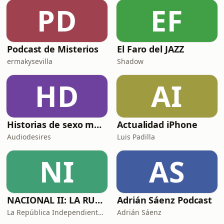
PD
EF
Podcast de Misterios
El Faro del JAZZ
ermakysevilla
Shadow
HD
AI
Historias de sexo muy intensas y calientes
Actualidad iPhone
Audiodesires
Luis Padilla
NI
AS
NACIONAL II: LA RUTA DEL EXILIO
Adrián Sáenz Podcast
La República Independiente de la Radio
Adrián Sáenz