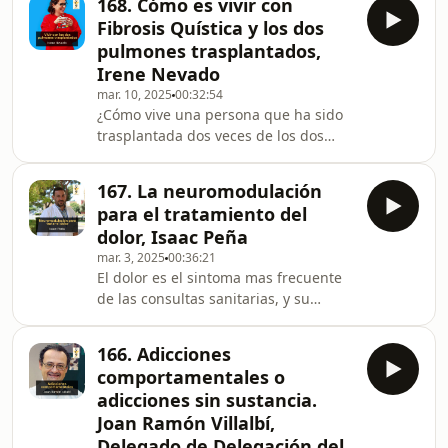
168. Cómo es vivir con
sobre este tema que me encantó:
Fibrosis Quística y los dos
“Atender lo invisible” de Beatriz
pulmones trasplantados,
Cazurro. En este libro, la autora
Irene Nevado
propone una aproximación a la
mar. 10, 2025
00:32:54
relación conlos hijos mas centrada en
¿Cómo vive una persona que ha sido
el sentido común y la autenticidad y
trasplantada dos veces de los dos
rehulle de algunos de los discursos
pulmones y que tiene fibrosis
más prevalentes
quística? Este es el caso de Irene
167. La neuromodulación
Nevado, enfermera y ahora coach
para el tratamiento del
detrasplantes ayudando a personas
dolor, Isaac Peña
en procesos de rasplantes de
mar. 3, 2025
00:36:21
órganos. Ya sabéis que estoy
El dolor es el sintoma mas frecuente
intentando traer a pacientes y gente
de las consultas sanitarias, y su
que hable en primera persona de
manejo puede ser a veces de las
enfermedades o procesos, y a Irene
cuestiones más complejas a resolver
llevaba meses queriéndola traer. Ella
166. Adicciones
por los profesionales. En
comportamentales o
estecontexto, hay diferentes técnicas
adicciones sin sustancia.
de mayor complejidad que las
Joan Ramón Villalbí,
terapias analgésicas habituales, como
Delegado de Delegación del
la neuromodulacion, de lo que