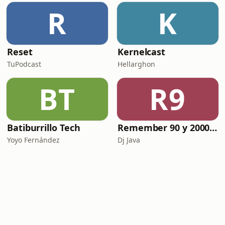
R
K
Reset
Kernelcast
TuPodcast
Hellarghon
BT
R9
Batiburrillo Tech
Remember 90 y 2000 en PLAY WITH ME by Dj Java
Yoyo Fernández
Dj Java