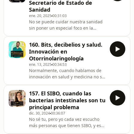
Secretario de Estado de
abordaje no está para nada
Sanidad
ampliamente aceptado ni implantado
ene. 20, 2025
00:31:03
en el sistema sanitario. Hoy tenemos
No se puede cuidar nuestra sanidad
con nosotros a Ángel Aledo para
sin poner un especial foco en la
hablar de criss funcionales. Ángel se
atención Primaria. Sin poner un
dedica a la asistencia de pacientes c
especial foco en elementos como la
160. Bits, decibelios y salud.
accesibilidad, la longitudinalidad o la
Innovación en
gestión de la cronicidad. Tenemos
Otorrinolaringología
una infinita suerte con el invitado de
ene. 13, 2025
00:34:53
hoy, Javier Padilla Bernáldez,
Normalmente, cuando hablamos de
Secretario de Estado de Sanidad.
innovación en salud y medicina no se
Javier Padilla, además, es médico,
nos viene a la mente la
especialista en Medicina Familiar y
otorrinolaringología, que es la
Comunitaria y aut
157. El SIBO, cuando las
especialidad que estudia el oído, la
bacterias intestinales son tu
laringe, fosas nasales y demás, pero
principal problema
Ignacio Alcala, nuestro invitado de
dic. 30, 2024
00:36:07
hoy es un medico algo peculiar.
No sé tu, pero yo cada vez escucho
Ignacio es otorrino, sí, pero destaca
más personas que tienen SIBO, y es
por divulgar en redes como youtube,
muy probable que hayas oído hablar
donde tiene más de 100.000