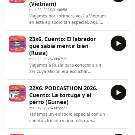
(Vietnam)
otro del
mar. 30, 2026
01:06:56
&quot;revés&quot;).@akiarabooks @santillana_esp
Viajamos por ¿primera vez? a Vietnam
en este episodio tan especial. Aquí
encontrarás una amigable charla con
Pili, bibliotecaria de Mazcuerras
23x6. Cuento: El labrador
durante 40 años.Comprobarás lo mal
que sabía mentir bien
(o lo bien, no sé yo) que se le dan las
(Rusia)
matemáticas el Famoso Dentista del
mar. 23, 2026
00:47:22
Bosque. Y el enfado del Profesor ha
Viajamos a Rusia para conocer a un
hecho que la adivinanza de esta
zar cuya afición era escuchar
semana sea dificilísima, creo yo.
mentiras.Descubriréis a qué se
dedica ahora el Famoso Dentista Loco
22X6. PODCASTHON 2026.
del Bosque y qué le ha pasado al
Cuento: La tortuga y el
Profesor Klaus Trofóbico con la
perro (Guinea)
adivinanza de esta semana.
mar. 19, 2026
00:55:22
Tenemos un episodio especial con un
cuento africano y una más que
interesante entrevista con Rafa, del
asociación Edukamanjaro. En ella