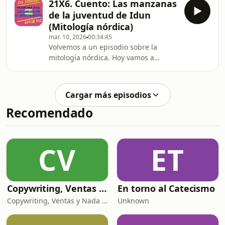
21X6. Cuento: Las manzanas
conoceremos la encomiable labor que
de la juventud de Idun
llevan a cabo con muchísimo esfuerzo
(Mitología nórdica)
e ilusión.Ah, y por primera vez
mar. 10, 2026
00:34:45
viajamos todos en
Volvemos a un episodio sobre la
&quot;furgonini&quot; para hacer la
mitología nórdica. Hoy vamos a
entrevista.
conocer uno de los secretos de los
dioses de Asgard: las manzanas de la
eterna juventud que custodiaba la
Cargar más episodios
diosa Idun.y es, por
Recomendado
&quot;circunstancias varias&quot; un
episodio exprés, pero igual de
divertido.Esperamos que lo disfrutéis
tanto como nosotros grabándolo.
CV
ET
Copywriting, Ventas y Nada que perder
En torno al Catecismo
Copywriting, Ventas y Nada que Perder
Unknown