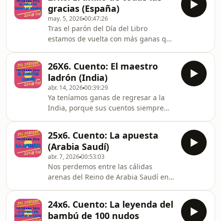
comprarse un burro.Ah, y resolvemos
gracias (España)
la adivinanza de hace unas
may. 5, 2026
00:47:26
semanas.Pero, vamos, como
Tras el parón del Día del Libro
siempre... el programa es un
estamos de vuelta con más ganas que
divertido lío.
nunca. Vamos a escuchar un cuento
tradicional español muy divertido.
26X6. Cuento: El maestro
Seguro que todos querríamos un
ladrón (India)
anillo igual.No te pierdas las
abr. 14, 2026
00:39:29
recomendaciones de libros. Son muy
Ya teníamos ganas de regresar a la
interesantes.Y no faltarán ninguno de
India, porque sus cuentos siempre
nuestros amigos: Nati Quismiquis, el
son nutritivos y suculentos.¿A que no
pirata Burete, el perro Párquinson, el
puedes adivinar qué ha hecho ahora
Famoso Dentista Loco del Bosque y el
25x6. Cuento: La apuesta
el Famoso Dentista Loco del Bosque?
profesor Klaus
(Arabia Saudí)
Ni te lo imaginas.Libros,
abr. 7, 2026
00:53:03
adivinanzas... vamos nuestra clásica
Nos perdemos entre las cálidas
receta.
arenas del Reino de Arabia Saudí en
este nuevo episodio.No le falta ni un
detalle: recomendaciones de libros,
24x6. Cuento: La leyenda del
adivinanzas, noticias y cuentos (ya
bambú de 100 nudos
sabes: uno del &quot;derecho&quot; y