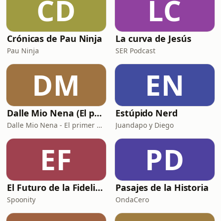
CD
LC
Crónicas de Pau Ninja
La curva de Jesús
Pau Ninja
SER Podcast
DM
EN
Dalle Mio Nena (El primer podcast rural de España)
Estúpido Nerd
Dalle Mio Nena - El primer podcast rural de España
Juandapo y Diego
EF
PD
El Futuro de la Fidelización
Pasajes de la Historia
Spoonity
OndaCero