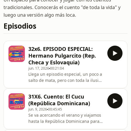
tradicionales. Conocerás el cuento "de toda la vida" y
luego una versión algo más loca.
Episodios
32x6. EPISODO ESPECIAL:
Hermano Pulgarcito (Rep.
Checa y Eslovaquia)
jun. 17, 2026
00:21:04
Llega un episodio especial, un poco a
salto de mata, pero con toda la ilusión
y cariño de siempre.Además
anunciamos los ganadores del
31X6. Cuento: El Cucu
concurso.
(República Dominicana)
jun. 9, 2026
00:45:45
Se va acercando el verano y viajamos
hasta la República Dominicana para
conocer a un pariente cercano de