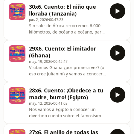
nuestro temible Coco y a una niña
30x6. Cuento: El niño que
llamada Noemi que no le hace mucho
lloraba (Tanzania)
caso a su abuela.Seguimos con el
jun. 2, 2026
00:47:23
sorteo. ANIMAOS A PARTICIPAR.Y
Sin salir de África recorremos 6.000
parece que ha comenzado una lucha
kilómetros, de océano a océano, para
de adivinanzas entre el Profesor Klaus
conocer un cuento tanzano acerca de
Trofóbico y nuestros amigos y amigas.
un niño que no dejaba nunca de
29X6. Cuento: El imitador
llorar.En la versión del revés
(Ghana)
conoceremos a su hermano gemelo
may. 19, 2026
00:45:47
(del que no hablan las historias).Y
Visitamos Ghana ¿por primera vez? (o
hacemos un SORTEOOOOOOO... así
eso cree Julianini) y vamos a conocer
que no te lo pierdas y
el cuento de un hombre que imitaba
participa.Esperamos que os guste.
todo lo que veía. Por supuesto, vamos
28x6. Cuento: ¡Obedece a tu
a darle la vuelta y a crear nuestra
madre, burro! (Egipto)
propia versión.Y libros, adivinanzas y
may. 12, 2026
00:41:03
muchas más cosas.
Nos vamos a Egipto a conocer un
divertido cuento sobre el famosísimo
Nasrudín. en este caso descubrimos
los problemas que tiene para
27x6. El anillo de todas las