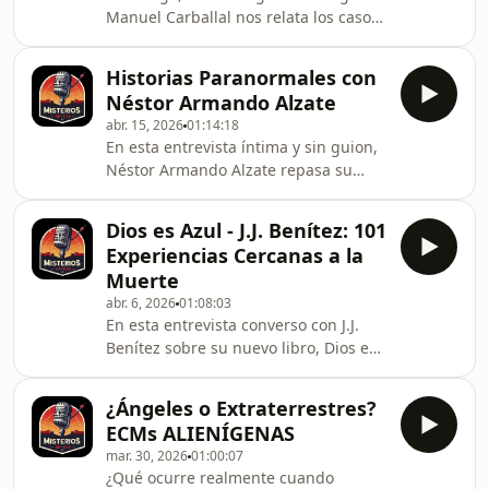
Manuel Carballal nos relata los caso
¿Son simples coincidencias?
reales más impactantes e irrefutables
¿Manifestaciones de la mente? ¿O
que ha investigado a lo largo de las
señales de una realidad que todavía
Historias Paranormales con
últimas décadas, como estas: ¿Qué vio
Néstor Armando Alzate
el teniente General Lens Astray? ¿Cuál
abr. 15, 2026
01:14:18
era el monstruo al que se refería?
En esta entrevista íntima y sin guion,
¿Una inmensa nave alienígena? ¿Qué
Néstor Armando Alzate repasa su
eran esas voces de niños que se
trayectoria personal y profesional en
colaron en su casco de aviador?
el mundo del misterio contándonos
Cosmonautas rusos de la estació
Dios es Azul - J.J. Benítez: 101
los casos reales más fascinantes de
Experiencias Cercanas a la
su carrera. Figura histórica de la radio
Muerte
nocturna en español, Néstor ha
abr. 6, 2026
01:08:03
dedicado décadas a investigar, narrar
En esta entrevista converso con J.J.
y reflexionar sobre aquello que no
Benítez sobre su nuevo libro, Dios es
encaja en los márgenes de lo
azul, una obra que reúne 101 casos
convencional. Desde sucesos extraños
de experiencias cercanas a la muerte
hasta re
¿Ángeles o Extraterrestres?
y plantea una de las preguntas más
ECMs ALIENÍGENAS
antiguas y estremecedoras de la
mar. 30, 2026
01:00:07
humanidad: ¿qué ocurre después de
¿Qué ocurre realmente cuando
morir? Hablamos de testimonios