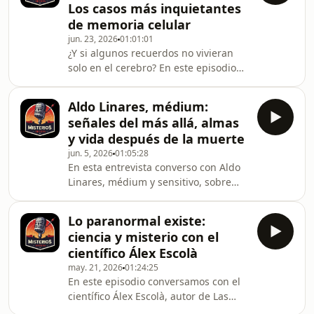
Los casos más inquietantes
alienígenas, de los misterios que
de memoria celular
rodean los aeroglifos, los mensajes en
jun. 23, 2026
01:01:01
campos de cultivo y las señales que
¿Y si algunos recuerdos no vivieran
podrían estar llegando desde otras
solo en el cerebro? En este episodio
inteligencias. Nos adentramos en las
exploramos uno de los temas más
revel
inquietantes en la frontera entre
Aldo Linares, médium:
ciencia, conciencia y misterio: los
señales del más allá, almas
casos de personas trasplantadas que
y vida después de la muerte
aseguran haber experimentado
jun. 5, 2026
01:05:28
cambios de personalidad, recuerdos
En esta entrevista converso con Aldo
ajenos, nuevos gustos, sueños
Linares, médium y sensitivo, sobre
extraños o sensaciones vinculadas a
uno de los grandes misterios de la
la vida de sus donantes, y lo hacemos
existencia: ¿continúa la vida después
apoyándonos en las i
Lo paranormal existe:
de la muerte? Hablamos de
ciencia y misterio con el
mediumnidad, señales del más allá,
científico Álex Escolà
comunicación con los seres fallecidos,
may. 21, 2026
01:24:25
experiencias espirituales, percepción
En este episodio conversamos con el
extrasensorial y de cómo se vive —
científico Álex Escolà, autor de Las
desde dentro— esa frontera invisible
fronteras de lo posible, sobre algunos