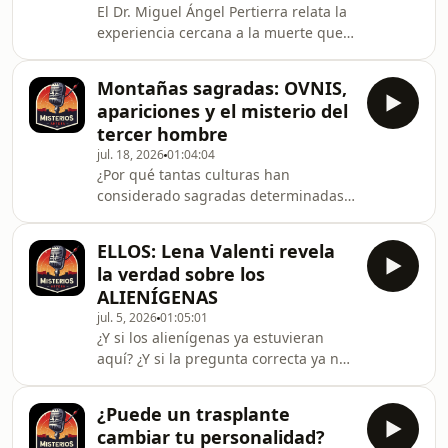
El Dr. Miguel Ángel Pertierra relata la
experiencia cercana a la muerte que
transformó por completo su vida:
salió de su cuerpo, observó cuanto
Montañas sagradas: OVNIS,
sucedía a su alrededor, atravesó un
apariciones y el misterio del
túnel y accedió a otra realidad en la
tercer hombre
que percibió distintas presencias.
jul. 18, 2026
01:04:04
¿Qué ocurre con la conciencia cuando
¿Por qué tantas culturas han
el cuerpo se encuentra al borde de la
considerado sagradas determinadas
muerte? En esta entrevista con Mado
montañas? ¿Qué sucede en las
Martínez, el Dr. Pertierra reconstr
grandes alturas para que viajeros y
ELLOS: Lena Valenti revela
montañistas relaten apariciones,
la verdad sobre los
presencias protectoras, encuentros
ALIENÍGENAS
con damas blancas, OVNIS y la
jul. 5, 2026
01:05:01
inquietante sensación de que alguien
¿Y si los alienígenas ya estuvieran
invisible camina junto a ellos? En este
aquí? ¿Y si la pregunta correcta ya no
vídeo conversamos con Raúl Ferrero
fuera si existen, sino qué quieren
Martínez, autor de Montañas
comunicarnos? En esta entrevista,
sagradas, para explorar las cumbr
¿Puede un trasplante
Lena Valenti habla de lo que ella
cambiar tu personalidad?
considera la existencia real de los