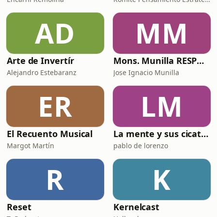
AD
MM
Arte de Invertír
Mons. Munilla RESPONDE
Alejandro Estebaranz
Jose Ignacio Munilla
ER
LM
El Recuento Musical
La mente y sus cicatrices
Margot Martín
pablo de lorenzo
R
K
Reset
Kernelcast