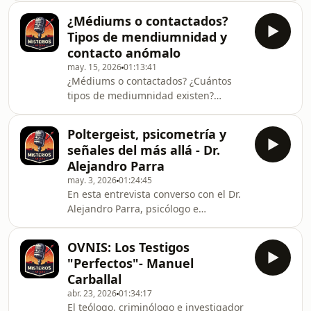
entre este mundo y el otro. Una
de los fenómenos más
conversación
¿Médiums o contactados?
desconcertantes de la experiencia
Tipos de mendiumnidad y
humana: anomalías, percepción
contacto anómalo
extrasensorial, posesiones,
may. 15, 2026
01:13:41
experiencias cercanas a la muerte y
¿Médiums o contactados? ¿Cuántos
otros casos que parecen situarse en
tipos de mediumnidad existen?
el límite de lo que hoy llamamos
Monográfico especíal en torno a la
realidad. ¿Dónde termina la
mediumnidad. -Médiums
explicación científica y dónde empieza
Poltergeist, psicometría y
espiritualistas eduardianos /
lo
señales del más allá - Dr.
victorianos -Médiums espíritas
Alejandro Parra
kardecianos -Espiritismo
may. 3, 2026
01:24:45
marialioncero -Médiums de la Nueva
En esta entrevista converso con el Dr.
Era -Psicometría y otros episodios de
Alejandro Parra, psicólogo e
contacto anómalo -Médiums
investigador PSI, sobre su libro
canalizadores de entidades
Dimensión Paranormal y algunos de
alienígenas -Ciencia y mediumnidad
OVNIS: Los Testigos
los casos más inquietantes que ha
"Perfectos"- Manuel
estudiado: avisos de fallecidos que
Carballal
salvan vidas, fenómenos poltergeist,
abr. 23, 2026
01:34:17
psicometría, percepción
El teólogo, criminólogo e investigador
extrasensorial y el método Ganzfeld.