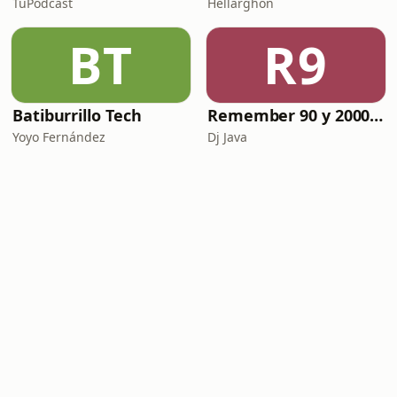
TuPodcast
Hellarghon
BT
R9
Batiburrillo Tech
Remember 90 y 2000 en PLAY WITH ME by Dj Java
Yoyo Fernández
Dj Java