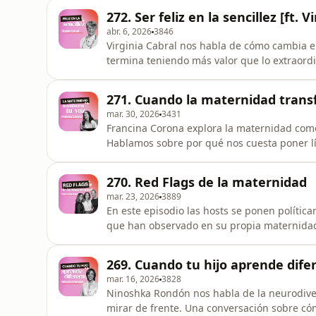
para familias que buscan vi
272. Ser feliz en la sencillez [ft. V
abr. 6, 2026
3846
Virginia Cabral nos habla de cómo cambia el
termina teniendo más valor que lo extraord
expectativas, el valor del tiempo
¡Quédate con nosotras!Únete a nuestro Pat
271. Cuando la maternidad transf
mar. 30, 2026
3431
Francina Corona explora la maternidad como
Hablamos sobre por qué nos cuesta poner lí
pensamos, y cómo recuperar una comunicaci
nosotras!Únete a nuestro Patreon aquí: htt
270. Red Flags de la maternidad
utm_medium=unknown&amp;utm_source=jo
mar. 23, 2026
3889
En este episodio las hosts se ponen política
que han observado en su propia maternidad
nuestro Patreon aquí: https://patreon.com/
utm_medium=unknown&amp;utm_source=joi
269. Cuando tu hijo aprende dife
mar. 16, 2026
3828
Ninoshka Rondón nos habla de la neurodive
mirar de frente. Una conversación sobre cómo