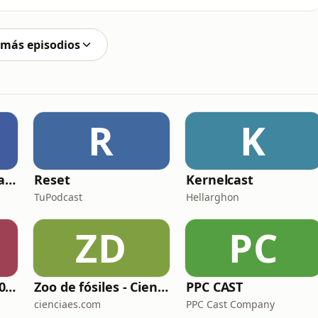
erar cada etiqueta hasta encontrar su propio éxito.
reon aquí: https://patreon.com/elclubdelas4am?
 más episodios
R
K
Adrián Sáenz Podcast
Reset
Kernelcast
TuPodcast
Hellarghon
ZD
PC
Remember 90 y 2000 en PLAY WITH ME by Dj Java
Zoo de fósiles - Cienciaes.com
PPC CAST
cienciaes.com
PPC Cast Company