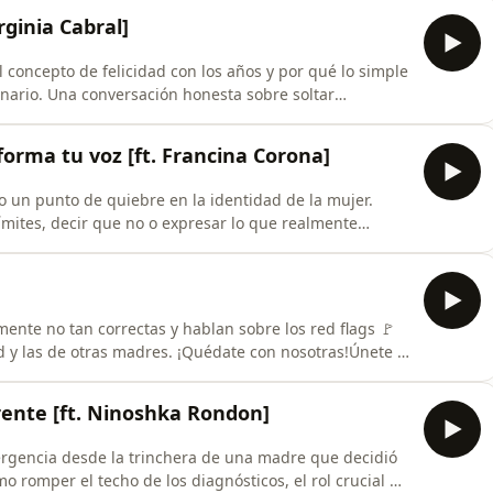
vir sin dolor y con energía.
irginia Cabral]
 concepto de felicidad con los años y por qué lo simple
inario. Una conversación honesta sobre soltar
 y el arte de vivir con una maleta ligera.
reon aquí: https://patreon.com/elclubdelas4am?ut
orma tu voz [ft. Francina Corona]
 un punto de quiebre en la identidad de la mujer.
mites, decir que no o expresar lo que realmente
ón más clara, firme y auténtica.¡Quédate con
ps://patreon.com/elclubdelas4am?
in_link&amp;utm_campai
mente no tan correctas y hablan sobre los red flags 🚩
 y las de otras madres. ¡Quédate con nosotras!Únete a
elclubdelas4am?
n_link&amp;utm_campaign=creatorshare_creator&amp;utm_conte
rente [ft. Ninoshka Rondon]
rgencia desde la trinchera de una madre que decidió
 romper el techo de los diagnósticos, el rol crucial de