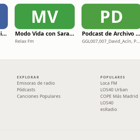
MV
PD
Poesía con voz -Emiliano Martín- Podcasts
Modo Vida con Sara Manzaneque
Podcast de Archivo 0
Relax Fm
GGL007,007_David_Acín, Pablo_Ortega, 58, AlbertoBond y Claalc
EXPLORAR
POPULARES
Emisoras de radio
Loca FM
Pódcasts
LOS40 Urban
Canciones Populares
COPE Más Madrid
LOS40
esRadio