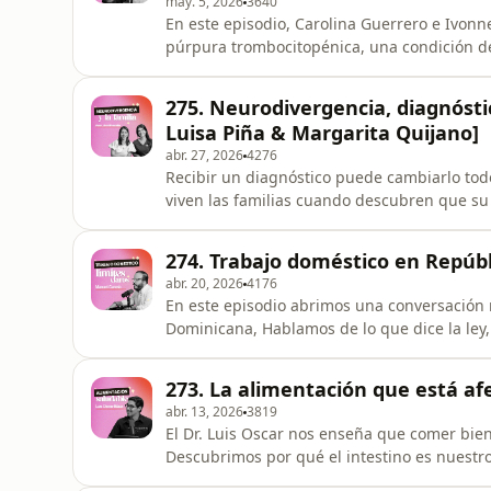
may. 5, 2026
3640
En este episodio, Carolina Guerrero e Ivonn
púrpura trombocitopénica, una condición de
profundamente a quienes la viven. A través
el miedo, la desinformación y la importanci
275. Neurodivergencia, diagnósti
¡Quédate con nosotras!Únete a nuestro
Luisa Piña & Margarita Quijano]
abr. 27, 2026
4276
Recibir un diagnóstico puede cambiarlo tod
viven las familias cuando descubren que su h
incertidumbre… pero también el acompañamie
psiquiatría y la experiencia personal, exp
274. Trabajo doméstico en Repúbl
humano entre familia, colegio y espe
abr. 20, 2026
4176
En este episodio abrimos una conversación 
Dominicana, Hablamos de lo que dice la ley
construir relaciones laborales más justa
¡Quédate con 
273. La alimentación que está afe
abr. 13, 2026
3819
El Dr. Luis Oscar nos enseña que comer bien
Descubrimos por qué el intestino es nuestr
los ultraprocesados afectan el comportamie