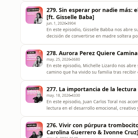
aprendizaje constante que implica apoyar a 
279. Sin esperar por nadie más: e
conversación honesta y ne
[ft. Gisselle Baba]
jun. 1, 2026
3904
En este episodio, Gisselle Babba nos abre s
decisión de convertirse en madre soltera p
sobre lo que verdaderamente implica dar est
técnica de un proceso in vitro, hasta el mie
278. Aurora Perez Quiere Caminar 
conversación madura
may. 25, 2026
3680
En este episodio, Michelle Lizardo nos abre 
camino que ha vivido su familia tras recibi
sobre el miedo, la incertidumbre, las cirug
incluso en los momentos más difíciles. Un
277. La importancia de la lectura e
sobre resiliencia, e
may. 18, 2026
4330
En este episodio, Juan Carlos Toral nos aco
lectura en el desarrollo emocional, creativ
fomentar el amor por los libros desde temp
rutinas reales y encontrar pequeños moment
276. Vivir con púrpura trombocitop
historias.También exploramos los retos de
Carolina Guerrero & Ivonne Cruz