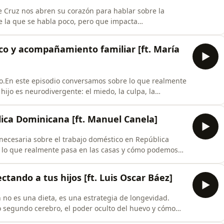
e Cruz nos abren su corazón para hablar sobre la
 la que se habla poco, pero que impacta
 de sus experiencias, conversamos sobre el diagnóstico,
a de no atravesar estos procesos en soledad.
co y acompañamiento familiar [ft. María
o.En este episodio conversamos sobre lo que realmente
ijo es neurodivergente: el miedo, la culpa, la
nto que sí es posible.Desde la psicología, la
loramos cómo se puede construir un sistema más
ica Dominicana [ft. Manuel Canela]
necesaria sobre el trabajo doméstico en República
, lo que realmente pasa en las casas y cómo podemos
s, claras y conscientes dentro de nuestros hogares.
nosotras!Ú
ctando a tus hijos [ft. Luis Oscar Báez]
 no es una dieta, es una estrategia de longevidad.
o segundo cerebro, el poder oculto del huevo y cómo
nto y las emociones de nuestros hijos. Una guía médica