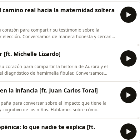
un hijo desde la empatía y el amor incondicional. Una
l camino real hacia la maternidad soltera
u corazón para compartir su testimonio sobre la
or elección. Conversamos de manera honesta y cercana
e paso sola: desde la logística médica y la preparación
do real de criar a dos bebés por cuenta propia. Una
[ft. Michelle Lizardo]
su corazón para compartir la historia de Aurora y el
r el diagnóstico de hemimelia fibular. Conversamos
ías, los tratamientos y la fuerza que nace en una madre
a conversación vulnerable y profundamente humana
n la infancia [ft. Juan Carlos Toral]
mpaña para conversar sobre el impacto que tiene la
o y cognitivo de los niños. Hablamos sobre cómo
rana edad, crear hábitos de lectura en medio de
os de conexión en familia a través de las
énica: lo que nadie te explica [ft.
]