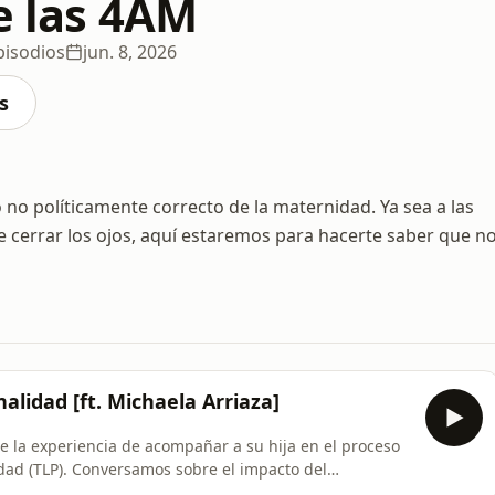
e las 4AM
pisodios
jun. 8, 2026
s
o no políticamente correcto de la maternidad. Ya sea a las
de cerrar los ojos, aquí estaremos para hacerte saber que n
alidad [ft. Michaela Arriaza]
te la experiencia de acompañar a su hija en el proceso
idad (TLP). Conversamos sobre el impacto del
les de la maternidad, el miedo, la culpa y el