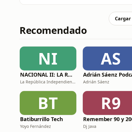
los maestros y el viaje de ver a un hijo sup
¡Quédate con nosotras!Únete a nuestro Pat
utm_medium=unknown&amp;
Cargar
Recomendado
NI
AS
NACIONAL II: LA RUTA DEL EXILIO
La República Independiente de la Radio
Adrián Sáenz
BT
R9
Batiburrillo Tech
Yoyo Fernández
Dj Java