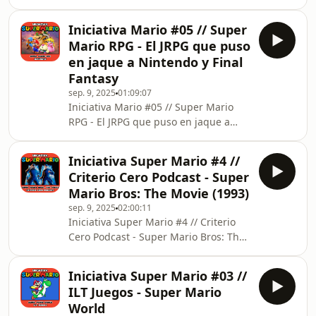
ALinkToThePodcast) Si no ves las
de Nintendo, viajaremos desde el
imágenes, entra en
debut
Iniciativa Mario #05 // Super
https://feedbueno.es/imario/feed.xml#6
Mario RPG - El JRPG que puso
La descripción: Iniciativa Super Mario
en jaque a Nintendo y Final
es un evento colaborativo que reúne a
Fantasy
creadores y podcasters para celebrar
sep. 9, 2025
01:09:07
40 años del fontanero más famoso del
Iniciativa Mario #05 // Super Mario
mundo. Con motivo del 40º
RPG - El JRPG que puso en jaque a
aniversario de la franquicia de
Nintendo y Final Fantasy Si no ves las
Nintendo, viajaremos desde e
imágenes, entra en
Iniciativa Super Mario #4 //
https://feedbueno.es/imario/feed.xml#5
Criterio Cero Podcast - Super
En este podcast sobre Super Mario
Mario Bros: The Movie (1993)
RPG hablamos del lío que se montó
sep. 9, 2025
02:00:11
entre Nintendo y Squaresoft con su
Iniciativa Super Mario #4 // Criterio
lanzamiento, y cómo eso afectó a
Cero Podcast - Super Mario Bros: The
muchas de sus secuencias e historia.
Movie (1993) Si no ves las imágenes,
Analizamos su impacto en el JRPG de
entra en
dentro y de fuera de J
Iniciativa Super Mario #03 //
https://feedbueno.es/imario/feed.xml#4
ILT Juegos - Super Mario
Iniciativa Super Mario es un evento
World
colaborativo que reúne a creadores y