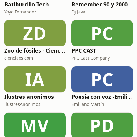
Batiburrillo Tech
Remember 90 y 2000 en PLAY WITH ME by Dj Java
Yoyo Fernández
Dj Java
ZD
PC
Zoo de fósiles - Cienciaes.com
PPC CAST
cienciaes.com
PPC Cast Company
IA
PC
Ilustres anonimos
Poesía con voz -Emiliano Martín- Podcasts
IlustresAnonimos
Emiliano Martín
MV
PD