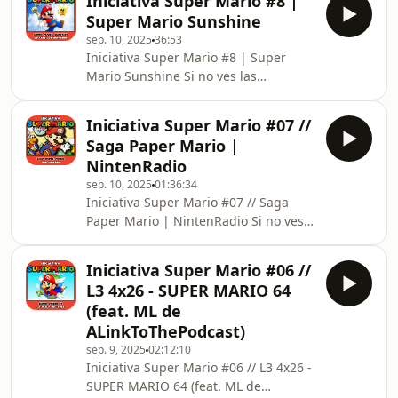
Iniciativa Super Mario #8 |
https://feedbueno.es/imario/feed.xml#9
Super Mario Sunshine
0:00:00 Intro y presentación de Robe
sep. 10, 2025
36:53
Moreno y Dani Porcel 0:01:19
Iniciativa Super Mario #8 | Super
Iniciativa Super Mario para celebrar
Mario Sunshine Si no ves las
el 40 aniversario. Aquí vamos a hacer
imágenes, entra en
un repaso general a los juegos de
https://feedbueno.es/imario/feed.xml#8
Super Mario así como aquellos que
Iniciativa Super Mario #07 //
Iniciativa Super Mario es un evento
nacen del universo Super Mario. 2:
Saga Paper Mario |
colaborativo que reúne a creadores y
NintenRadio
podcasters para celebrar 40 años del
sep. 10, 2025
01:36:34
fontanero más famoso del mundo.
Iniciativa Super Mario #07 // Saga
Con motivo del 40º aniversario de la
Paper Mario | NintenRadio Si no ves
franquicia de Nintendo, viajaremos
las imágenes, entra en
desde el debut de Super Mario Bros.
https://feedbueno.es/imario/feed.xml#7
hasta sus aventuras en 3D y
Iniciativa Super Mario #06 //
&#127812; Iniciativa Super Mario es
L3 4x26 - SUPER MARIO 64
un evento colaborativo que
(feat. ML de
re&uacute;ne a creadores y
ALinkToThePodcast)
podcasters para celebrar 40
sep. 9, 2025
02:12:10
a&ntilde;os del fontanero m&aacute;s
Iniciativa Super Mario #06 // L3 4x26 -
famoso del mundo. Con motivo del
SUPER MARIO 64 (feat. ML de
40&ordm; aniversario de la franquicia