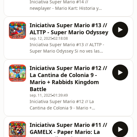
Iniciativa Super Mario #14 //
newplayer - Mario Kart: Historia y
evolución de la saga Si no ves las
imágenes, entra en
Iniciativa Super Mario #13 //
https://feedbueno.es/imario/feed.xml#14
ALTTP - Super Mario Odyssey
🍄 Iniciativa Super Mario es un evento
sep. 12, 2025
02:18:08
colaborativo que reúne a creadores y
Iniciativa Super Mario #13 // ALTTP -
podcasters para celebrar 40 años del
Super Mario Odyssey Si no ves las
fontanero más famoso del mundo.
imágenes, entra en
Con motivo del 40º aniversario de la
https://feedbueno.es/imario/feed.xml#13
franquicia de Nintendo, viajaremos
Iniciativa Super Mario #12 //
Iniciativa Super Mario es un evento
desde el debut de Super
La Cantina de Colonia 9 -
colaborativo que reúne a creadores y
Mario + Rabbids Kingdom
podcasters para celebrar 40 años del
Battle
fontanero más famoso del mundo.
sep. 11, 2025
01:39:49
Con motivo del 40º aniversario de la
Iniciativa Super Mario #12 // La
franquicia de Nintendo, viajaremos
Cantina de Colonia 9 - Mario +
desde el debut de Super Mario Bros.
Rabbids Kingdom Battle Si no ves las
hasta sus aventur
imágenes, entra en
Iniciativa Super Mario #11 //
https://feedbueno.es/imario/feed.xml#12
GAMELX - Paper Mario: La
Iniciativa Super Mario es un evento