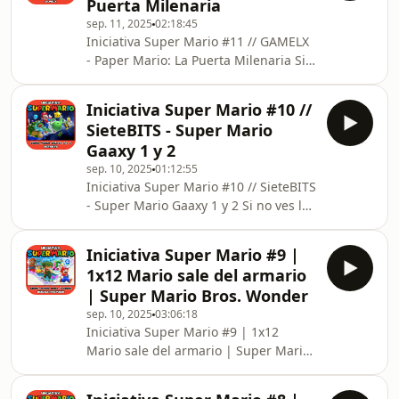
Puerta Milenaria
colaborativo que reúne a creadores y
sep. 11, 2025
02:18:45
podcasters para celebrar 40 años del
Iniciativa Super Mario #11 // GAMELX
fontanero más famoso del mundo.
- Paper Mario: La Puerta Milenaria Si
Con motivo del 40º aniversario de la
no ves las imágenes, entra en
franquicia de Nintendo, viajaremos
https://feedbueno.es/imario/feed.xml#11
desde el debut de Super
Iniciativa Super Mario #10 //
Dentro de la Iniciativa Super Mario,
SieteBITS - Super Mario
en GAMELX abrimos las páginas de
Gaaxy 1 y 2
uno de los títulos más queridos y
sep. 10, 2025
01:12:55
peculiares de la saga: Paper Mario: La
Iniciativa Super Mario #10 // SieteBITS
Puerta Milenaria. ✂️ Un Mario de
- Super Mario Gaaxy 1 y 2 Si no ves las
papel, un mundo lleno de humor y
imágenes, entra en
giros inesperados, combates
https://feedbueno.es/imario/feed.xml#10
estratégicos por
Iniciativa Super Mario #9 |
Nos unimos a una nueva iniciativa
1x12 Mario sale del armario
para, en nuestro particular estilo,
| Super Mario Bros. Wonder
hablar de dos grandes entregas de la
sep. 10, 2025
03:06:18
saga Super Mario Galaxy 1 y 2 (o
Iniciativa Super Mario #9 | 1x12
no...). Si has llegado hasta aquí, es
Mario sale del armario | Super Mario
porque adoras o quieres aprender
Bros. Wonder Si no ves las imágenes,
más sobre Super Mario. Pocas veces
entra en
la cosa fue t