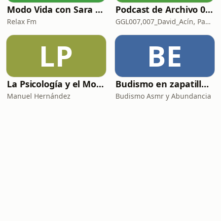
Modo Vida con Sara Manzaneque
Podcast de Archivo 007
Relax Fm
GGL007,007_David_Acín, Pablo_Ortega, 58, AlbertoBond y Claalc
LP
BE
La Psicología y el Modelo Parcuve®
Budismo en zapatillas, El budismo sin sermones
Manuel Hernández
Budismo Asmr y Abundancia