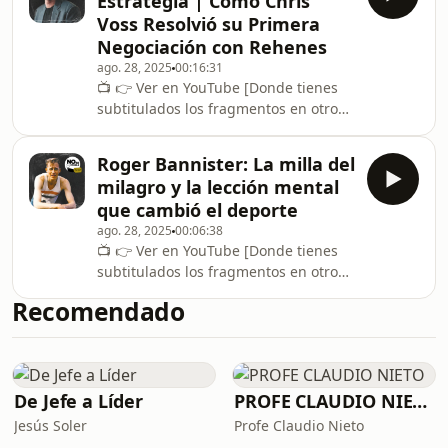
Estrategia | Cómo Chris
fue solo el inicio de la batalla más
Voss Resolvió su Primera
difícil. ✈️ En este episodio,
Negociación con Rehenes
recordamos el conflicto real que
ago. 28, 2025
00:16:31
enfrentó: su instinto y experiencia
📺 👉 ⁠⁠Ver en YouTube⁠ [Donde tienes
contra los intereses burocráticos y
subtitulados los fragmentos en otros
seguir el protocolo al pie de la letra.
idiomas.]En este episodio de No es
¿Fu
Posible, te cuento el primer caso real
Roger Bannister: La milla del
de Chris Voss, negociando con los
milagro y la lección mental
atracadores del Chase Manhattan
que cambió el deporte
Bank de Brooklyn en 1993. Descubre
ago. 28, 2025
00:06:38
cómo la empatía y la estrategia
📺 👉 ⁠⁠Ver en YouTube⁠ [Donde tienes
marcaron la diferencia y qué
subtitulados los fragmentos en otros
aprendizajes podemos aplicar en
idiomas.]Si te gustan las historias
nuestra vida y en nuestras
Recomendado
reales que inspiran y nos recuerdan
negociaciones.🔔 Mira la histori
que a veces se puede lograr lo
imposible, suscríbete a No es Posible
y acompáñanos en este
viaje.⁠https://www.youtube.com/@noesposible?
De Jefe a Líder
PROFE CLAUDIO NIETO
sub_confirmation=1⁠En 1954, en la
Jesús Soler
Profe Claudio Nieto
pista de Iffley Road, Oxford, Roger