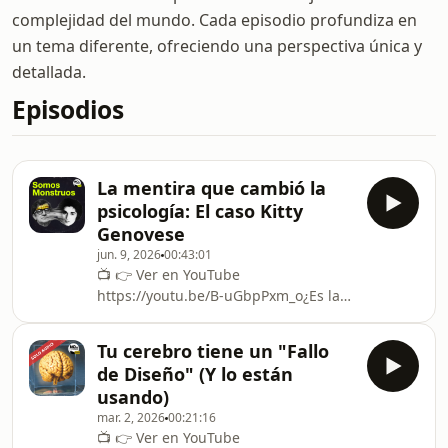
complejidad del mundo. Cada episodio profundiza en
un tema diferente, ofreciendo una perspectiva única y
detallada.
Episodios
La mentira que cambió la
psicología: El caso Kitty
Genovese
jun. 9, 2026
00:43:01
📺 👉 ⁠⁠⁠⁠Ver en YouTube⁠⁠⁠
https://youtu.be/B-uGbpPxm_o¿Es la
indiferencia humana una ley
biológica o una construcción
Tu cerebro tiene un "Fallo
mediática? En este documental
de Diseño" (Y lo están
completo de 40 minutos, realizamos
usando)
una biopsia sistémica al caso de Kitty
mar. 2, 2026
00:21:16
Genovese y al nacimiento del Efecto
📺 👉 ⁠⁠⁠⁠Ver en YouTube⁠⁠⁠
Espectador.A través de la lente de