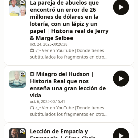
La pareja de abuelos que
matemático del siglo (Uno de los 7
encontró un error de 26
problemas del milenio) y luego
millones de dólares en la
decidió rechazar el reconocimiento y
lotería, con un lápiz y un
el dinero. Perelman , famoso en el
papel | Historia real de Jerry
mundo de las matemáticas, no quiso
la fama, no aceptó el mayor premio
& Marge Selbee
de su campo (la Medalla Fields) y un
oct. 24, 2025
00:26:38
cheque a su nom
📺 👉 ⁠Ver en YouTube [Donde tienes
subtitulados los fragmentos en otros
idiomas.]Esta es la historia real de
Jerry y Marge Selbee, una pareja de
El Milagro del Hudson |
abuelos que descubrió una grieta
Historia Real que nos
matemática en la lotería estatal.Con
enseña una gran lección de
solo lápiz y papel, lograron ganar 26
vida
millones de dólares… y compartieron
oct. 6, 2025
00:15:41
el secreto con todo su pueblo.Una
📺 👉 ⁠⁠Ver en YouTube⁠ [Donde tienes
historia sobre inteligencia, paciencia
subtitulados los fragmentos en otros
y comunidad, que demuestra que a
idiomas.]El Capitán Sully Sullenberger
veces
salvó 155 vidas en el &quot;Milagro
Lección de Empatía y
del Hudson&quot;, pero el aterrizaje