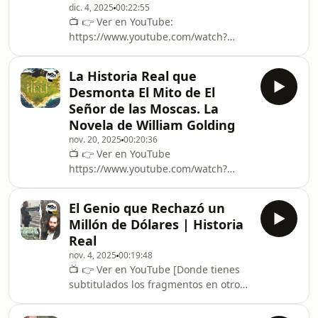
dic. 4, 2025
00:22:55
en el peor escenario imaginable, la
📺 👉 ⁠⁠⁠⁠Ver en YouTube⁠⁠⁠:
humanidad puede imponerse a las
https://www.youtube.com/watch?
órdenes.En plena Gran Guerra, más
v=lwJZv2OB90kRocky Balboa
de 100.000 soldados británicos y
Motivación Real. Esta es la verdadera
alemanes dejaron de dispararse.
La Historia Real que
historia detrás de Rocky Balboa, una
Salieron de l
Desmonta El Mito de El
historia real de motivación que pocos
Señor de las Moscas. La
conocen. Antes de que Sylvester
Novela de William Golding
Stallone creara la icónica película,
nov. 20, 2025
00:20:36
existió un boxeador llamado Chuck
📺 👉 ⁠⁠⁠⁠Ver en YouTube⁠⁠⁠
Wepner, un hombre común que
https://www.youtube.com/watch?
desafió al mundo enfrentándose a
v=taBh4nKB-ggEl Señor de las Moscas
Muhammad Ali y dejó una huella
y la historia de los 6 de Tonga nos
imborrabl
El Genio que Rechazó un
muestran dos caras de la naturaleza
Millón de Dólares | Historia
humana: la del instinto y la del coraje
Real
frente a la adversidad. Mientras
nov. 4, 2025
00:19:48
Golding nos plantea un experimento
📺 👉 ⁠⁠Ver en YouTube⁠ [Donde tienes
social ficticio sobre cómo el miedo y la
subtitulados los fragmentos en otros
presión afectan al comportamiento,
idiomas.]Grigori Perelman es el genio
los 6 niños atrapados en Tonga nos
que resolvió el mayor enigma
dan una lección r