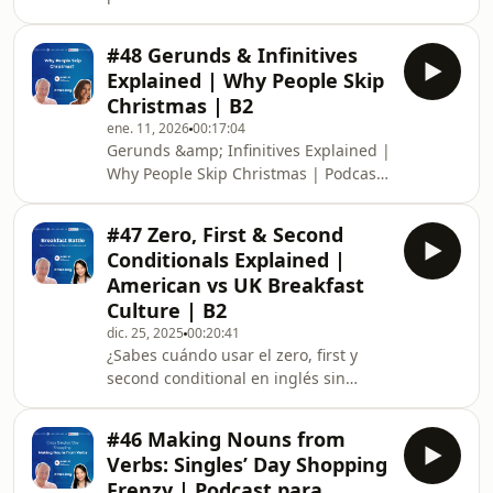
episodio de nivel B2 aclaramos de
forma precisa cuándo usar cada
#48 Gerunds & Infinitives
preposición de lugar en contextos
Explained | Why People Skip
reales y más avanzados. Además,
Christmas | B2
viajamos por distintos destinos de
ene. 11, 2026
00:17:04
invierno alrededor del mundo para
Gerunds &amp; Infinitives Explained |
practicar la gramática con situaciones
Why People Skip Christmas | Podcast
auténticas. ❄️ Lo que aprenderás en
para aprender inglés | B2 ¿Sabes
este episodi
cuándo usar un gerundio (-ing) y
#47 Zero, First & Second
cuándo un infinitivo (to + verb) en
Conditionals Explained |
inglés? En este episodio de nivel B2 te
American vs UK Breakfast
explicamos de forma clara y práctica
Culture | B2
cómo funcionan los gerunds e
dic. 25, 2025
00:20:41
infinitives, uno de los puntos
¿Sabes cuándo usar el zero, first y
gramaticales que más dudas generan
second conditional en inglés sin
inclus
dudar? En este episodio de nivel B2 te
explicamos de forma clara y práctica
#46 Making Nouns from
cómo funcionan los condicionales
Verbs: Singles’ Day Shopping
más importantes del inglés y cuándo
Frenzy | Podcast para