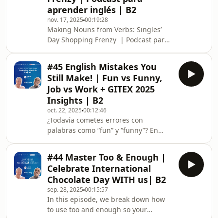
usar cada uno para hablar de hechos
aprender inglés | B2
reales, situaciones probables y
nov. 17, 2025
00:19:28
escenarios hipotéticos. Además,
Making Nouns from Verbs: Singles’
comparamos los desayunos en
Day Shopping Frenzy ️ | Podcast para
Estados Unido
aprender inglés | B2 ¿Sabías que en
inglés muchas palabras cambian de
#45 English Mistakes You
categoría simplemente con una
Still Make! | Fun vs Funny,
pequeña transformación? En este
Job vs Work + GITEX 2025
episodio de nivel B2 aprenderás cómo
Insights | B2
convertir verbos en sustantivos (make
oct. 22, 2025
00:12:46
→ maker, decide → decision, move →
¿Todavía cometes errores con
movement) mientras exploramos el
palabras como “fun” y “funny”? En
fenómeno
este episodio de nivel B2 analizamos
los errores más comunes que incluso
#44 Master Too & Enough |
los estudiantes avanzados siguen
Celebrate International
cometiendo en inglés. Además,
Chocolate Day WITH us| B2
exploramos lo último en innovación
sep. 28, 2025
00:15:57
tecnológica con el evento GITEX 2025
In this episode, we break down how
en Dubái — donde la inteligencia
to use too and enough so your
artificial, la robótica y el futuro del