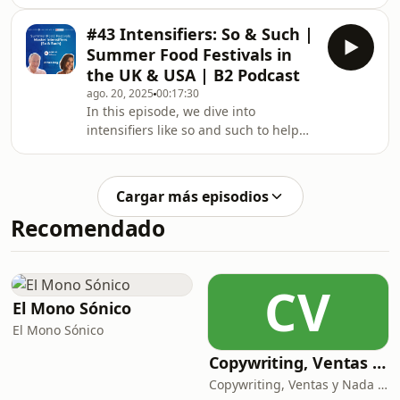
English sounds natural and precise.
trabajo se
You’ll learn where to place them, how
#43 Intensifiers: So & Such |
to avoid common mistakes, and how
Summer Food Festivals in
to make your speaking more fluent
the UK & USA | B2 Podcast
with real-life examples. We’ll also
ago. 20, 2025
00:17:30
celebrate International Chocolate Day
In this episode, we dive into
with fun facts, quick history, and
intensifiers like so and such to help
sweet expressions you can actually
you add emphasis and make your
use
English more powerful. You’ll learn
how to use these expressions
Cargar más episodios
naturally in conversations, while also
Recomendado
exploring the vibrant world of food
festivals across the globe. What You’ll
Learn in This Episode: ✅ How to use
so and such to intensify adjectives, a
CV
El Mono Sónico
El Mono Sónico
Copywriting, Ventas y Nada que perder
Copywriting, Ventas y Nada que Perder