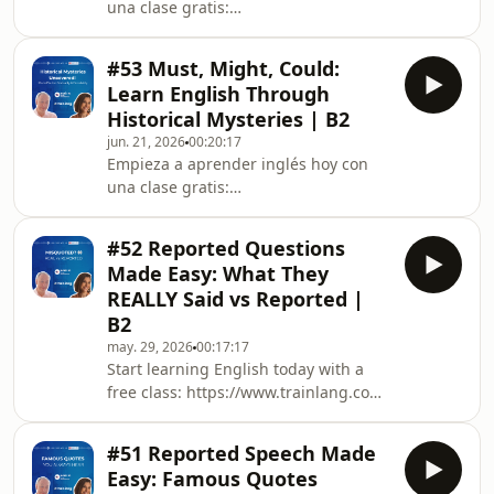
una clase gratis:
https://www.trainlang.com/ ️
Skimming &amp; Scanning in English
#53 Must, Might, Could:
| Read Reviews Efficiently | Podcast
Learn English Through
B2 Aprende a skimming y scanning
Historical Mysteries | B2
para leer reseñas de hoteles y
jun. 21, 2026
00:20:17
restaurantes como un profesional.
Empieza a aprender inglés hoy con
Descubre cómo identificar
una clase gratis:
rápidamente la opinión general y
https://www.trainlang.com/ ️ Modal
encontrar los detalles importantes:
Verbs in English | Express Certainty
precios
#52 Reported Questions
&amp; Possibility | Historical
Made Easy: What They
Mysteries | Podcast B2 En este
REALLY Said vs Reported |
episodio aprenderás a usar **modal
B2
verbs** para expresar certeza y
may. 29, 2026
00:17:17
posibilidad mientras exploramos
Start learning English today with a
misterios históricos ️️‍♂️. Descubre cómo
free class: https://www.trainlang.com/
decir cosas como: “Who bui
️ Reported Questions in English |
Transform Direct Questions Naturally
#51 Reported Speech Made
| B2 Podcast Do you know how to
Easy: Famous Quotes
transform direct questions into