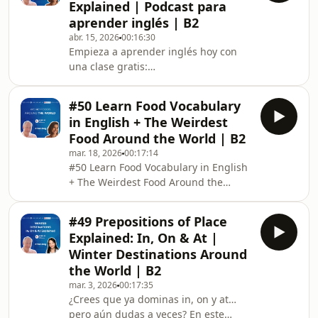
Explained | Podcast para
English naturally? Many learners
aprender inglés | B2
understand questions, but when they
abr. 15, 2026
00:16:30
try to report them, everything
Empieza a aprender inglés hoy con
changes: “Where do you work?” →
una clase gratis:
sounds eas
https://www.trainlang.com/aprender-
ingles Episode B2 #51 – Reported
#50 Learn Food Vocabulary
Speech | Learn English with Famous
in English + The Weirdest
Quotes | Podcast Trainlang ¿Sabes
Food Around the World | B2
cómo contar lo que alguien dijo en
mar. 18, 2026
00:17:14
inglés de forma natural? En este
#50 Learn Food Vocabulary in English
episodio aprenderás a usar reported
+ The Weirdest Food Around the
speech correctamente mientras
World | Podcast para aprender inglés
exploramos algunas de las cit
| B2 ¿Sabes cómo hablar de comida
#49 Prepositions of Place
en inglés más allá de lo básico? En
Explained: In, On & At |
este episodio de nivel B2 ampliarás tu
Winter Destinations Around
vocabulario gastronómico con
the World | B2
términos más específicos y naturales
mar. 3, 2026
00:17:35
para describir platos, sabores y
¿Crees que ya dominas in, on y at…
experiencias culinarias. Además,
pero aún dudas a veces? En este
viajare